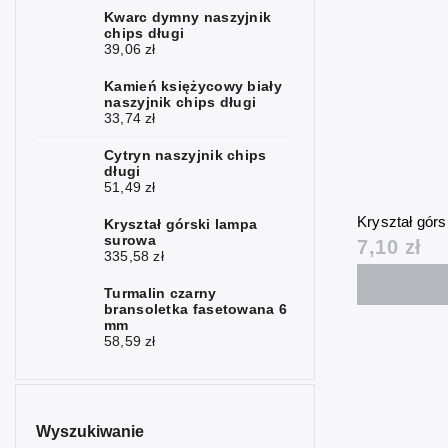
Kwarc dymny naszyjnik
chips długi
39,06 zł
Kamień księżycowy biały
naszyjnik chips długi
33,74 zł
Cytryn naszyjnik chips
długi
51,49 zł
Kryształ górs
Kryształ górski lampa
surowa
7,10 zł
335,58 zł
Turmalin czarny
bransoletka fasetowana 6
mm
58,59 zł
Wyszukiwanie