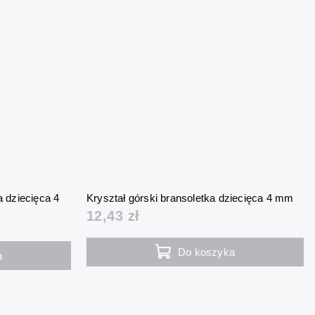
a dziecięca 4
Kryształ górski bransoletka dziecięca 4 mm
12,43 zł
Do koszyka
a