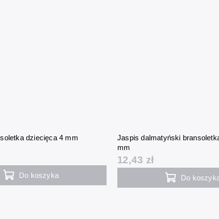
soletka dziecięca 4 mm
Jaspis dalmatyński bransoletk
mm
12,43 zł
Do koszyka
Do koszyk