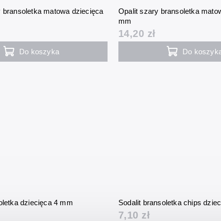
y bransoletka matowa dziecięca
Opalit szary bransoletka mato
mm
14,20 zł
Do koszyka
Do koszyk
soletka dziecięca 4 mm
Sodalit bransoletka chips dzie
7,10 zł