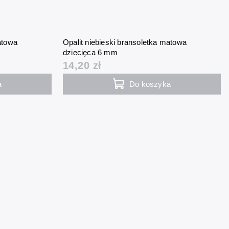
atowa
Opalit niebieski bransoletka matowa
dziecięca 6 mm
14,20 zł
a
Do koszyka