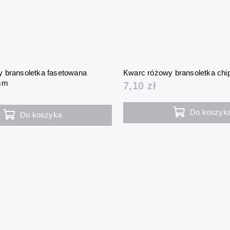
 bransoletka fasetowana
Kwarc różowy bransoletka chi
 mm
7,10 zł
Do koszyk
Do koszyka