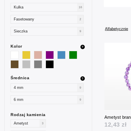
Kulka
16
Fasetowany
2
Alfabetycznie
Sieczka
9
Kolor
?
Średnica
?
4 mm
9
6 mm
9
Rodzaj kamienia
Ametyst bran
Ametyst
12,43 zł
3