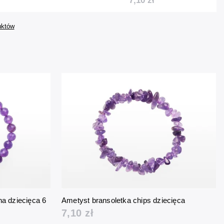
7,10 zł
uktów
a dziecięca 6
Ametyst bransoletka chips dziecięca
7,10 zł