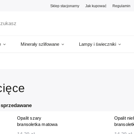
Sklep stacjonarny
Jak kupować
Regulamin
e
Minerały szlifowane
Lampy i świeczniki
cięce
j sprzedawane
Opalit szary
Opalit nie
bransoletka matowa
bransole
dziecięca 6 mm
dziecięc