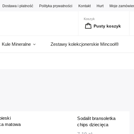
Dostawa i płatność
Polityka prywatności
Kontakt
Hurt
Moje zamówie
Koszyk
Pusty koszyk
Kule Mineralne
Zestawy kolekcjonerskie Mincool®
bieski
Sodalit bransoletka
tka matowa
chips dziecięca
a 6 mm