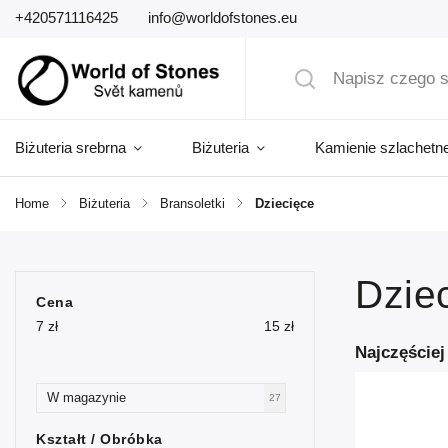
+420571116425
info@worldofstones.eu
Biżuteria srebrna
Biżuteria
Kamienie szlachetn
Home
/
Biżuteria
/
Bransoletki
/
Dziecięce
Dzie
Cena
7
zł
15
zł
Najczęście
W magazynie
27
Kształt / Obróbka