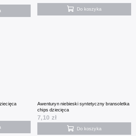
Do koszyka
a
ziecięca
Awenturyn niebieski syntetyczny bransoletka
chips dziecięca
7,10 zł
a
Do koszyka