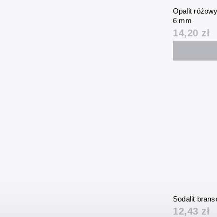
Opalit różow
6 mm
14,20 zł
Sodalit bran
12,43 zł