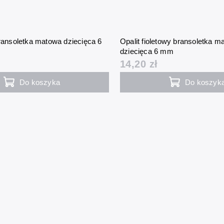
bransoletka matowa dziecięca 6
Opalit fioletowy bransoletka m
dziecięca 6 mm
14,20 zł
Do koszyka
Do koszyk