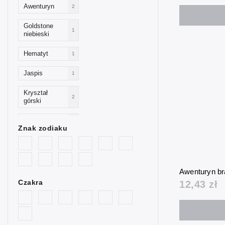
Awenturyn
2
Goldstone
1
niebieski
Hematyt
1
Jaspis
1
Kryształ
2
górski
Opalit
7
Znak zodiaku
Kwarc
4
różowy
Sodalit
2
Awenturyn br
Czakra
12,43 zł
Tygrysie oko
2
Turkenit
2