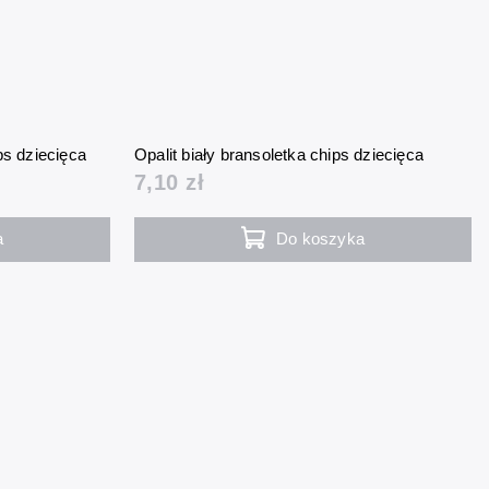
ps dziecięca
Opalit biały bransoletka chips dziecięca
7,10 zł
a
Do koszyka