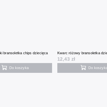
ki bransoletka chips dziecięca
Kwarc różowy bransoletka dz
12,43 zł
Do koszyka
Do koszyk