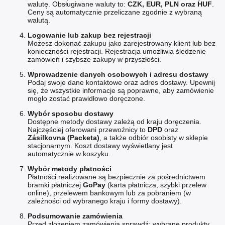
walutę. Obsługiwane waluty to:
CZK, EUR, PLN oraz HUF
.
Ceny są automatycznie przeliczane zgodnie z wybraną
walutą.
Logowanie lub zakup bez rejestracji
Możesz dokonać zakupu jako zarejestrowany klient lub bez
konieczności rejestracji. Rejestracja umożliwia śledzenie
zamówień i szybsze zakupy w przyszłości.
Wprowadzenie danych osobowych i adresu dostawy
Podaj swoje dane kontaktowe oraz adres dostawy. Upewnij
się, że wszystkie informacje są poprawne, aby zamówienie
mogło zostać prawidłowo doręczone.
Wybór sposobu dostawy
Dostępne metody dostawy zależą od kraju doręczenia.
Najczęściej oferowani przewoźnicy to
DPD
oraz
Zásilkovna (Packeta)
, a także odbiór osobisty w sklepie
stacjonarnym. Koszt dostawy wyświetlany jest
automatycznie w koszyku.
Wybór metody płatności
Płatności realizowane są bezpiecznie za pośrednictwem
bramki płatniczej
GoPay
(karta płatnicza, szybki przelew
online), przelewem bankowym lub za pobraniem (w
zależności od wybranego kraju i formy dostawy).
Podsumowanie zamówienia
Przed złożeniem zamówienia sprawdź: wybrane produkty,