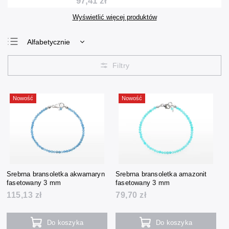
97,41 zł
Wyświetlić więcej produktów
Alfabetycznie
Najtańsze
Najdroższe
Najczęściej
sprzedawane
Nowość
Nowość
Srebrna bransoletka akwamaryn
Srebrna bransoletka amazonit
fasetowany 3 mm
fasetowany 3 mm
115,13 zł
79,70 zł
Do koszyka
Do koszyka