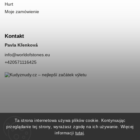
Hurt
Moje zamówienie
Kontakt
Pavla Křenková
info
@
worldofstones.eu
+420571116425
Ta strona internetowa używa plików cookie. Kontynuując
przeglądanie tej strony, wyrażasz zgodę na ich używanie. Więcej
informacji
tutaj
.