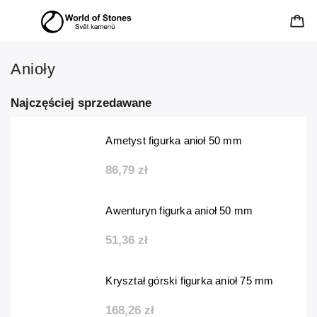
Anioły
Najczęściej sprzedawane
Ametyst figurka anioł 50 mm
86,79 zł
Awenturyn figurka anioł 50 mm
51,36 zł
Kryształ górski figurka anioł 75 mm
168,26 zł