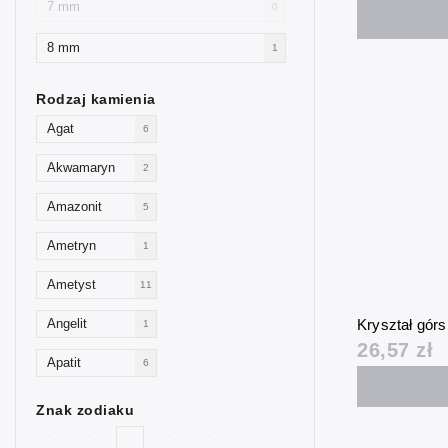
7 mm
0
8 mm
1
Rodzaj kamienia
Agat
6
Akwamaryn
2
Amazonit
5
Ametryn
1
Ametyst
11
Kryształ gór
Angelit
1
26,57 zł
Apatit
6
Awenturyn
4
Znak zodiaku
Goldstone