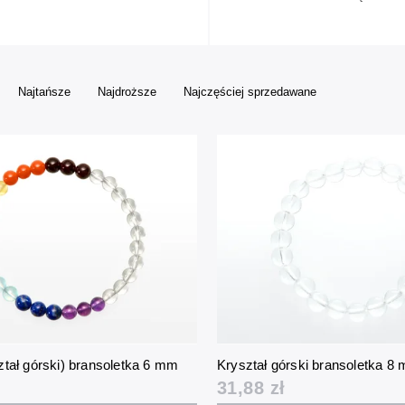
Najtańsze
Najdroższe
Najczęściej sprzedawane
ztał górski) bransoletka 6 mm
Kryształ górski bransoletka 8
31,88 zł