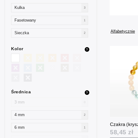
Kulka
3
Fasetowany
1
Alfabetycznie
Sieczka
2
Kolor
?
Średnica
?
3 mm
0
4 mm
2
Czakra (krys
6 mm
1
58,45 zł