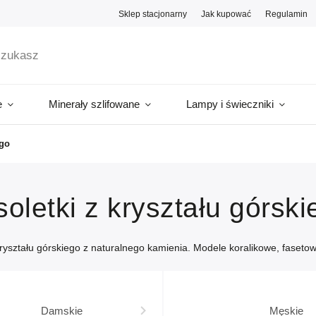
Sklep stacjonarny
Jak kupować
Regulamin
e
Minerały szlifowane
Lampy i świeczniki
ego
oletki z kryształu górski
kryształu górskiego z naturalnego kamienia. Modele koralikowe, fasetow
Damskie
Męskie