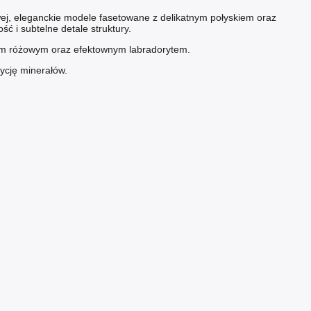
owej, eleganckie modele fasetowane z delikatnym połyskiem oraz
ć i subtelne detale struktury.
m różowym
oraz efektownym
labradorytem
.
ycję minerałów.