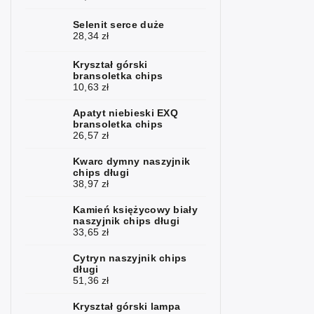
górski
Selenit serce duże
Kunzit
2
28,34 zł
Kyanit
1
Kryształ górski
bransoletka chips
Labradoryt
10,63 zł
4
Apatyt niebieski EXQ
Lapis lazuli
3
bransoletka chips
26,57 zł
Larimar
1
Kwarc dymny naszyjnik
Lawa
5
chips długi
38,97 zł
Magnezyt
1
Kamień księżycowy biały
naszyjnik chips długi
Malachit
4
33,65 zł
Kamień
7
Cytryn naszyjnik chips
księżycowy
długi
51,36 zł
Mokait
3
Kryształ górski lampa