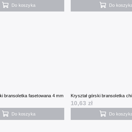
Do koszyka
Do koszyk
ski bransoletka fasetowana 4 mm
Kryształ górski bransoletka ch
10,63 zł
Do koszyka
Do koszyk