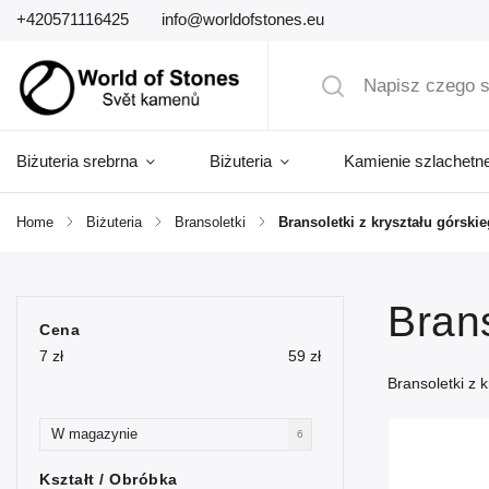
+420571116425
info@worldofstones.eu
Biżuteria srebrna
Biżuteria
Kamienie szlachetn
Home
/
Biżuteria
/
Bransoletki
/
Bransoletki z kryształu górski
Brans
Cena
7
zł
59
zł
Bransoletki z 
W magazynie
6
Kształt / Obróbka