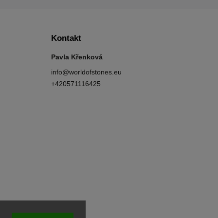
Kontakt
Pavla Křenková
info
@
worldofstones.eu
+420571116425