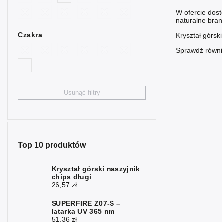
2
niebieski
W ofercie dost
naturalne bran
Bycze oko
4
Czakra
Kryształ górsk
Cytryn
4
Sprawdź równi
Fluoryt
2
Granat
3
Usunąć filtry
Hematyt
7
Chryzopraz
1
Jaspis
6
Top 10 produktów
Kalcyt
2
Kryształ górski naszyjnik
chips długi
Karneol
2
26,57 zł
Kwarc
1
SUPERFIRE Z07-S –
latarka UV 365 nm
Kryształ
51,36 zł
6