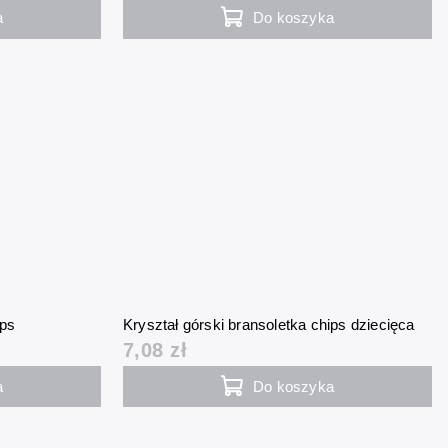
a
Do koszyka
ips
Kryształ górski bransoletka chips dziecięca
7,08 zł
a
Do koszyka