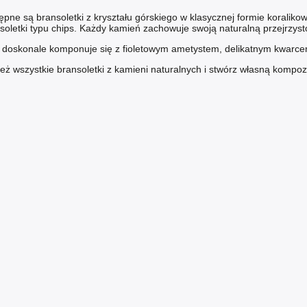
ępne są bransoletki z kryształu górskiego w klasycznej formie koralik
soletki typu chips. Każdy kamień zachowuje swoją naturalną przejrzystoś
i doskonale komponuje się z fioletowym
ametystem
, delikatnym
kwarce
eż wszystkie
bransoletki z kamieni naturalnych
i stwórz własną kompoz