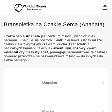
Bransoletka na Czakrę Serca (Anahata)
Czakra serca
Anahata
jest centrum miłości, współczucia i
harmonii. Znajduje się pośrodku klatki piersiowej i łączy niższe
czakry ciała z wyższymi czakrami ducha. Bransoletki z
naturalnych kamieni, takich jak
awenturyn
,
różowy kwarc
,
malachit
czy
mszysty agat
, pomagają harmonizować tę czakrę i
otwierać przestrzeń na bezwarunkową miłość — do innych i do
siebie samego.
Damskie
Męskie