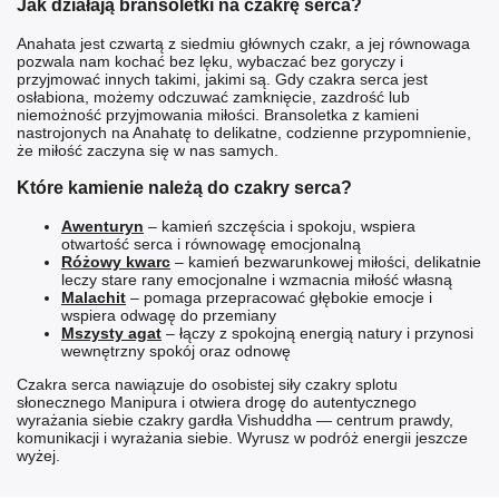
Jak działają bransoletki na czakrę serca?
Anahata jest czwartą z siedmiu głównych czakr, a jej równowaga
pozwala nam kochać bez lęku, wybaczać bez goryczy i
przyjmować innych takimi, jakimi są. Gdy czakra serca jest
osłabiona, możemy odczuwać zamknięcie, zazdrość lub
niemożność przyjmowania miłości. Bransoletka z kamieni
nastrojonych na Anahatę to delikatne, codzienne przypomnienie,
że miłość zaczyna się w nas samych.
Które kamienie należą do czakry serca?
Awenturyn
– kamień szczęścia i spokoju, wspiera
otwartość serca i równowagę emocjonalną
Różowy kwarc
– kamień bezwarunkowej miłości, delikatnie
leczy stare rany emocjonalne i wzmacnia miłość własną
Malachit
– pomaga przepracować głębokie emocje i
wspiera odwagę do przemiany
Mszysty agat
– łączy z spokojną energią natury i przynosi
wewnętrzny spokój oraz odnowę
Czakra serca nawiązuje do osobistej siły
czakry splotu
słonecznego Manipura
i otwiera drogę do autentycznego
wyrażania siebie
czakry gardła Vishuddha
— centrum prawdy,
komunikacji i wyrażania siebie. Wyrusz w podróż energii jeszcze
wyżej.