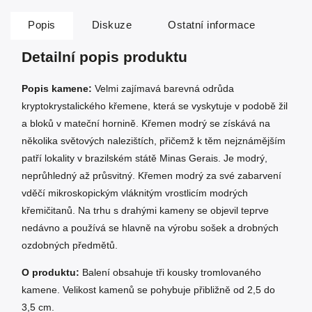
Popis
Diskuze
Ostatní informace
Detailní popis produktu
Popis kamene:
Velmi zajímavá barevná odrůda
kryptokrystalického křemene, která se vyskytuje v podobě žil
a bloků v mateční hornině. Křemen modrý se získává na
několika světových nalezištích, přičemž k těm nejznámějším
patří lokality v brazilském státě Minas Gerais. Je modrý,
neprůhledný až průsvitný. Křemen modrý za své zabarvení
vděčí mikroskopickým vláknitým vrostlicím modrých
křemičitanů. Na trhu s drahými kameny se objevil teprve
nedávno a používá se hlavně na výrobu sošek a drobných
ozdobných předmětů.
O produktu:
Balení obsahuje tři kousky tromlovaného
kamene. Velikost kamenů se pohybuje přibližně od 2,5 do
3,5 cm.