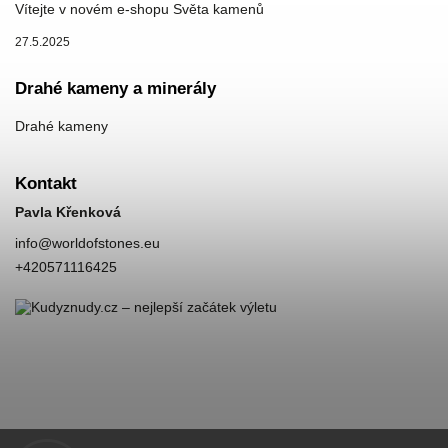
Vítejte v novém e-shopu Světa kamenů
27.5.2025
Drahé kameny a minerály
Drahé kameny
Kontakt
Pavla Křenková
info
@
worldofstones.eu
+420571116425