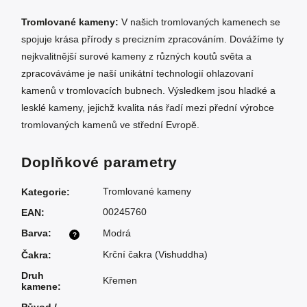
Tromlované kameny:
V našich tromlovaných kamenech se
spojuje krása přírody s precizním zpracováním. Dovážíme ty
nejkvalitnější surové kameny z různých koutů světa a
zpracováváme je naší unikátní technologií ohlazovaní
kamenů v tromlovacích bubnech. Výsledkem jsou hladké a
lesklé kameny, jejichž kvalita nás řadí mezi přední výrobce
tromlovaných kamenů ve střední Evropě.
Doplňkové parametry
Tromlované kameny
Kategorie
:
00245760
EAN
:
Barva
:
Modrá
?
Krční čakra (Vishuddha)
Čakra
:
Druh
Křemen
kamene
: