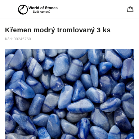
Křemen modrý tromlovaný 3 ks
Kód:
00245760