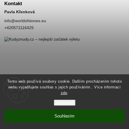
Kontakt
Pavla Křenková
info
@
worldofstones.eu
+420571116425
Tento web používá soubory cookie. Dalším procházením tohoto
webu vyjadřujete souhlas s jejich používáním.. Více informací
zde
.
Nastavení
Souhlasím
Copyright 2026
World of Stones
. Všechna práva vyhrazena.
Vytvořil
Shoptet
| Design
Shoptak.cz