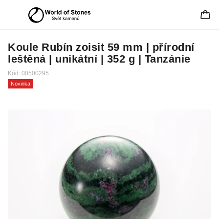
Koule Rubín zoisit 59 mm | přírodní
leštěná | unikátní | 352 g | Tanzánie
Kód:
00500295
Novinka