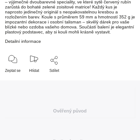
– výjimečné dvoubarevné speciality, ve které sytě červený rubín
zarůstá do bohaté zelené zoisitové matrice! Každý kus je
naprosto jedinečný originál s neopakovatelnou kresbou a
rozložením barev. Koule s průměrem 59 mm a hmotností 352 g je
impozantní dekorace i osobní talisman – skvělý dárek pro vaše
blízké nebo ozdoba vašeho domova. Součástí balení je elegantní
plastový podstavec, aby si kouli mohli krásně vystavit.
Detailní informace
Zeptat se
Hlídat
Sdílet
Ověřený původ