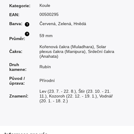
Koule
Kategorie
:
00500295
EAN
:
Barva
:
Červená
,
Zelená
,
Hnědá
?
?
59 mm
Průměr
:
Kořenová čakra (Muladhara)
,
Solar
Čakra
:
plexus čakra (Manipura)
,
Srdeční čakra
(Anahata)
Druh
Rubín
kamene
:
Původ /
Přírodní
úprava
:
Lev (23. 7. - 22. 8.)
,
Štír (23. 10. - 21.
Znamení
:
11.)
,
Kozoroh (22. 12. - 19. 1.)
,
Vodnář
(20. 1. - 18. 2.)