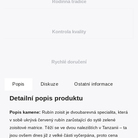
Rodinná tradice
Kontrola kvality
Rychlé doručení
Popis
Diskuze
Ostatní informace
Detailní popis produktu
Popis kamene:
Rubín zoisit je dvoubarevná specialita, která
v sobě ukrývá červený rubín zarůstající do sytě zelené
zoisitové matrice. Těží se ve dvou nalezištích v Tanzanii – ta
jsou ovšem dnes již z velké části vyčerpána, proto cena