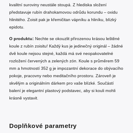
kvalitní suroviny neustále stoupá. Z hlediska složení
představuje rubín drahokamovou odrůdu korundu – oxidu
hlinitého. Zoisit pak je křemičitan vápníku a hliníku, blízký
epidotu.
O produktu:
Nechte se okouzlit přirozenou krásou leštěné
koule z rubín zoisitu! Každý kus je jedinečný originál – žádné
dvě koule nejsou stejné, každá má své neopakovatelné
rozložení červených a zelených zón. Koule s průměrem 59
mm a hmotností 352 g je impozantní dekorace do obývacího
pokoje, pracovny nebo meditačního prostoru. Zároveň je
skvělým a originálním dárkem pro vaše blízké. Součástí
balení je elegantní plastový podstavec, aby si kouli mohli
krásně vystavit.
Doplňkové parametry