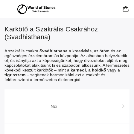
Karkötő a Szakrális Csakrához
(Svadhisthana)
A szakrális csakra
Svadhisthana
a kreativitás, az öröm és az
egészséges érzelemáramlás központja. Az alhasban helyezkedik
el, és irányítja azt a képességünket, hogy élvezeteket éljünk meg,
kapcsolatokat alakítsunk ki és szabadon alkossunk. A természetes
kövekből készült karkötők – mint a
karneol
, a
holdkő
vagy a
tigrisszem
– segítenek harmonizálni ezt a csakrát és
felébreszteni a természetes életenergiát.
Női