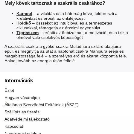
Mely kövek tartoznak a szakrális csakrához?
Karneol
– a vitalitás és a bátorság köve, felébreszti a
kreativitást és erősíti az önkifejezést
Holdkő
– összeköt az intuícióval és a természetes
ciklusokkal, támogatja az érzelmi egyensúlyt
Tigrisszem
– erősíti az önbizalmat, a motivációt és a tiszta
elmével való cselekvés képességét
A szakrális csakra a
gyökércsakra Muladhara
szilárd alapjaira
épül, és megnyitja az utat a
napfonat csakra Manipura
ereje és
magabiztossága felé – a személyes erő és akarat központja felé.
Haladj tovább az energia útján felfelé.
Információk
Üzlet
Hogyan vásároljon
Általános Szerződési Feltételek (ÁSZF)
Szállítás és fizetés
Adatvédelmi tájékoztató
Kapcsolat
Nagykereskedelem