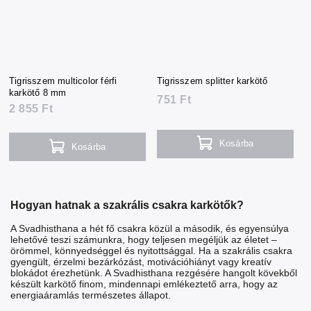
Tigrisszem multicolor férfi
Tigrisszem splitter karkötő
karkötő 8 mm
751 Ft
2 855 Ft
Kosárba
Kosárba
Hogyan hatnak a szakrális csakra karkötők?
A Svadhisthana a hét fő csakra közül a második, és egyensúlya
lehetővé teszi számunkra, hogy teljesen megéljük az életet –
örömmel, könnyedséggel és nyitottsággal. Ha a szakrális csakra
gyengült, érzelmi bezárkózást, motivációhiányt vagy kreatív
blokádot érezhetünk. A Svadhisthana rezgésére hangolt kövekből
készült karkötő finom, mindennapi emlékeztető arra, hogy az
energiaáramlás természetes állapot.