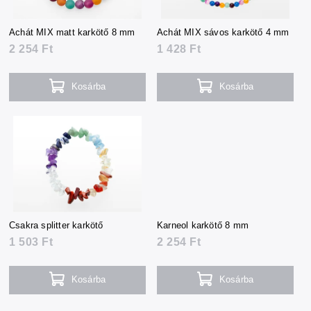
Achát MIX matt karkötő 8 mm
Achát MIX sávos karkötő 4 mm
2 254 Ft
1 428 Ft
Kosárba
Kosárba
Csakra splitter karkötő
Karneol karkötő 8 mm
1 503 Ft
2 254 Ft
Kosárba
Kosárba