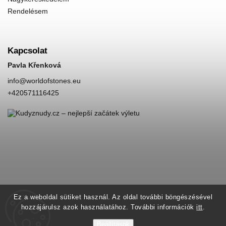
Rendelésem
Kapcsolat
Pavla Křenková
info
@
worldofstones.eu
+420571116425
Ez a weboldal sütiket használ. Az oldal további böngészésével
hozzájárulsz azok használatához. További információk
itt
.
Beállítások