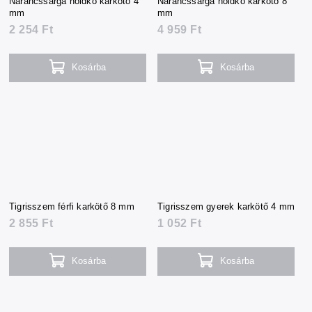
Narancssárga holdkő karkötő 4
Narancssárga holdkő karkötő 8
mm
mm
2 254 Ft
4 959 Ft
Kosárba
Kosárba
Tigrisszem férfi karkötő 8 mm
Tigrisszem gyerek karkötő 4 mm
2 855 Ft
1 052 Ft
Kosárba
Kosárba