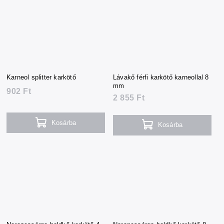
Karneol splitter karkötő
Lávakő férfi karkötő karneollal 8
mm
902 Ft
2 855 Ft
Kosárba
Kosárba