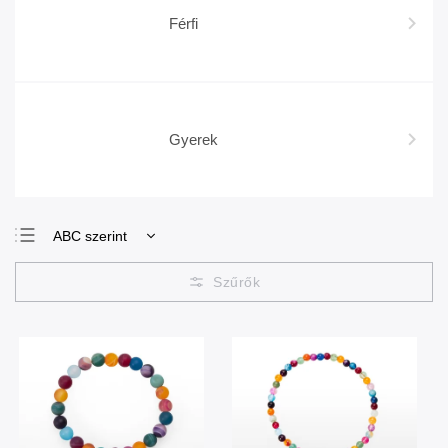
Férfi
Gyerek
ABC szerint
Legolcsóbb elöl
Legdrágább
Legnépszerűbb
termékek