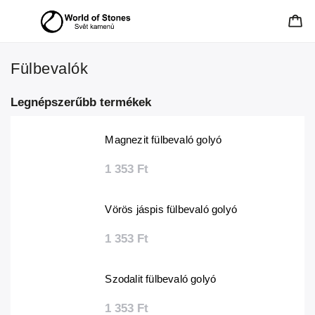
Fülbevalók
Legnépszerűbb termékek
Magnezit fülbevaló golyó
1 353 Ft
Vörös jáspis fülbevaló golyó
1 353 Ft
Szodalit fülbevaló golyó
1 353 Ft