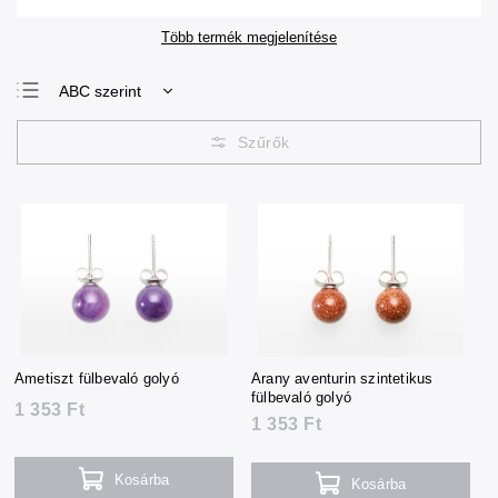
Több termék megjelenítése
ABC szerint
Legolcsóbb elöl
Legdrágább
Legnépszerűbb
termékek
Ametiszt fülbevaló golyó
Arany aventurin szintetikus
fülbevaló golyó
1 353 Ft
1 353 Ft
Kosárba
Kosárba