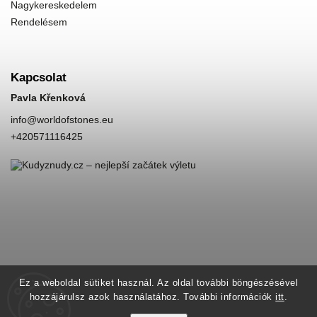
Nagykereskedelem
Rendelésem
Kapcsolat
Pavla Křenková
info
@
worldofstones.eu
+420571116425
Ez a weboldal sütiket használ. Az oldal további böngészésével
hozzájárulsz azok használatához. További információk
itt
.