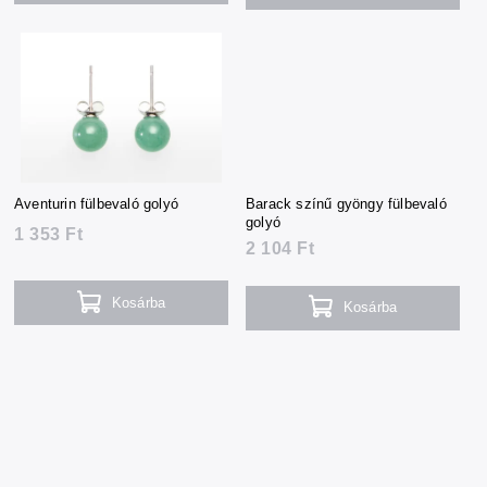
Aventurin fülbevaló golyó
Barack színű gyöngy fülbevaló
golyó
1 353 Ft
2 104 Ft
Kosárba
Kosárba