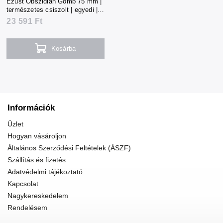
Ezüst Obszidián Gömb 75 mm |
természetes csiszolt | egyedi |
523 g | Mexikó
23 591 Ft
Kosárba
Információk
Üzlet
Hogyan vásároljon
Általános Szerződési Feltételek (ÁSZF)
Szállítás és fizetés
Adatvédelmi tájékoztató
Kapcsolat
Nagykereskedelem
Rendelésem