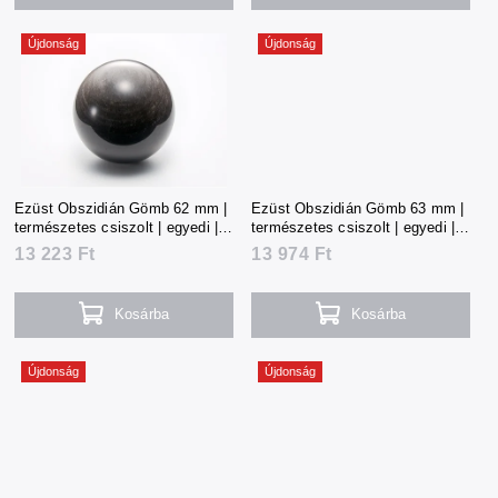
Újdonság
Újdonság
Ezüst Obszidián Gömb 62 mm |
Ezüst Obszidián Gömb 63 mm |
természetes csiszolt | egyedi |
természetes csiszolt | egyedi |
291 g | Mexikó
310 g | Mexikó
13 223 Ft
13 974 Ft
Kosárba
Kosárba
Újdonság
Újdonság