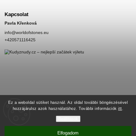
Kapcsolat
Pavla Křenková
info
@
worldofstones.eu
+420571116425
Ez a weboldal sütiket használ. Az oldal további böngészésével
hozzájárulsz azok használatához. További információk
itt
.
Beállítások
Elfogadom
Copyright 2026
World of Stones
. Minden jog fenntartva.