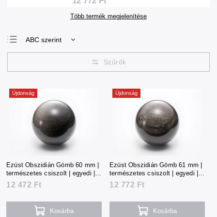
12 772 Ft
Több termék megjelenítése
ABC szerint
Legolcsóbb elöl
Legdrágább
Legnépszerűbb
termékek
Újdonság
Újdonság
Ezüst Obszidián Gömb 60 mm |
Ezüst Obszidián Gömb 61 mm |
természetes csiszolt | egyedi |
természetes csiszolt | egyedi |
274 g | Mexikó
281 g | Mexikó
12 472 Ft
12 772 Ft
Kosárba
Kosárba