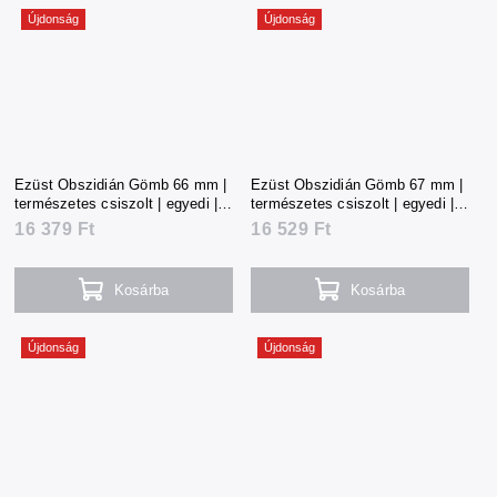
Újdonság
Újdonság
Ezüst Obszidián Gömb 66 mm |
Ezüst Obszidián Gömb 67 mm |
természetes csiszolt | egyedi |
természetes csiszolt | egyedi |
361 g | Mexikó
364 g | Mexikó
16 379 Ft
16 529 Ft
Kosárba
Kosárba
Újdonság
Újdonság