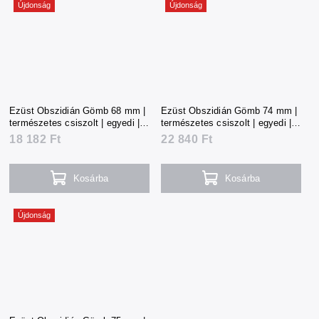
Újdonság
Újdonság
Ezüst Obszidián Gömb 68 mm |
Ezüst Obszidián Gömb 74 mm |
természetes csiszolt | egyedi |
természetes csiszolt | egyedi |
401 g | Mexikó
504 g | Mexikó
18 182 Ft
22 840 Ft
Kosárba
Kosárba
Újdonság