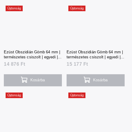
Újdonság
Újdonság
Ezüst Obszidián Gömb 64 mm |
Ezüst Obszidián Gömb 64 mm |
természetes csiszolt | egyedi |
természetes csiszolt | egyedi |
330 g | Mexikó
335 g | Mexikó
14 876 Ft
15 177 Ft
Kosárba
Kosárba
Újdonság
Újdonság