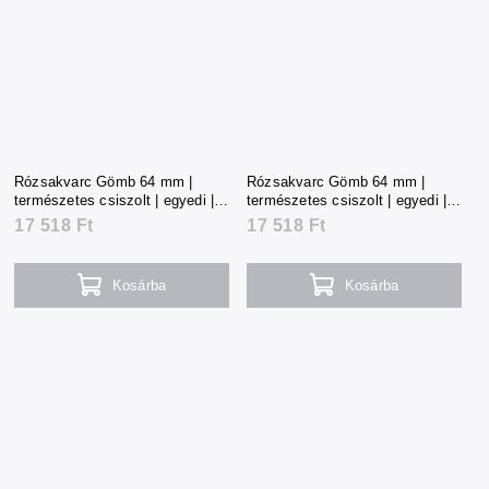
Rózsakvarc Gömb 64 mm |
Rózsakvarc Gömb 64 mm |
természetes csiszolt | egyedi |
természetes csiszolt | egyedi |
387 g | Madagaszkár
387 g | Madagaszkár
17 518 Ft
17 518 Ft
Kosárba
Kosárba