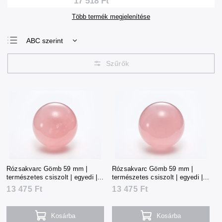
17 518 Ft
Több termék megjelenítése
ABC szerint
Legolcsóbb elöl
Legdrágább
Legnépszerűbb
termékek
Rózsakvarc Gömb 59 mm |
Rózsakvarc Gömb 59 mm |
természetes csiszolt | egyedi |
természetes csiszolt | egyedi |
298 g | Madagaszkár
299 g | Madagaszkár
13 475 Ft
13 475 Ft
Kosárba
Kosárba