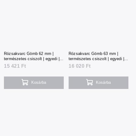
Rózsakvarc Gömb 62 mm |
Rózsakvarc Gömb 63 mm |
természetes csiszolt | egyedi |
természetes csiszolt | egyedi |
343 g | Madagaszkár
355 g | Madagaszkár
15 421 Ft
16 020 Ft
Kosárba
Kosárba