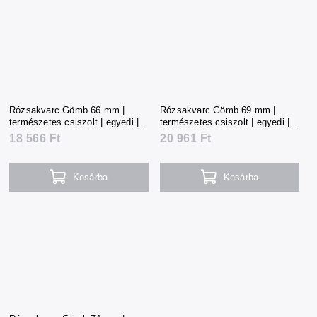
Rózsakvarc Gömb 66 mm |
Rózsakvarc Gömb 69 mm |
természetes csiszolt | egyedi |
természetes csiszolt | egyedi |
413 g | Madagaszkár
464 g | Madagaszkár
18 566 Ft
20 961 Ft
Kosárba
Kosárba