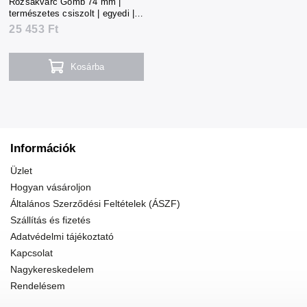
Rózsakvarc Gömb 74 mm |
természetes csiszolt | egyedi |
564 g | Madagaszkár
25 453 Ft
Kosárba
Információk
Üzlet
Hogyan vásároljon
Általános Szerződési Feltételek (ÁSZF)
Szállítás és fizetés
Adatvédelmi tájékoztató
Kapcsolat
Nagykereskedelem
Rendelésem