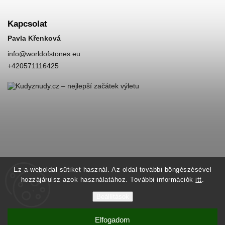
Kapcsolat
Pavla Křenková
info
@
worldofstones.eu
+420571116425
Ez a weboldal sütiket használ. Az oldal további böngészésével
hozzájárulsz azok használatához. További információk
itt
.
Beállítások
Elfogadom
Copyright 2026
World of Stones
. Minden jog fenntartva.