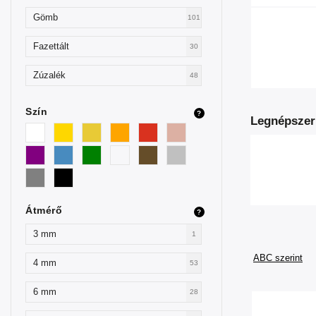
Gömb
101
Fazettált
30
Zúzalék
48
Szín
?
Legnépszer
Átmérő
?
3 mm
1
ABC szerint
4 mm
53
6 mm
28