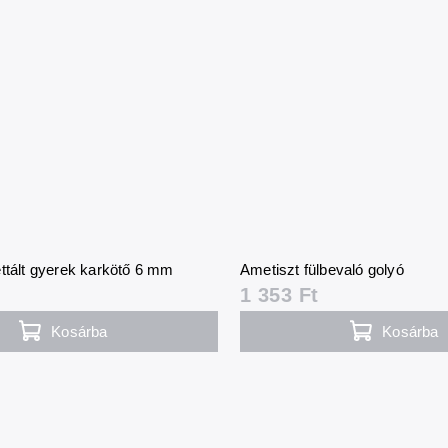
ttált gyerek karkötő 6 mm
Ametiszt fülbevaló golyó
1 353 Ft
Kosárba
Kosárba