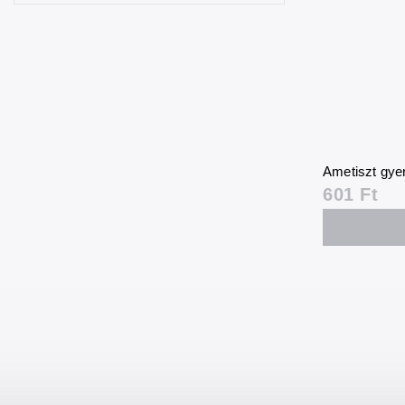
Smaragd
1
Szodalit
12
Spinell
1
Turmalin
10
Tigrisszem
17
Ametiszt gyer
601 Ft
Türkenit
9
Türkiz
2
Unakit
2
Füstkvarc
4