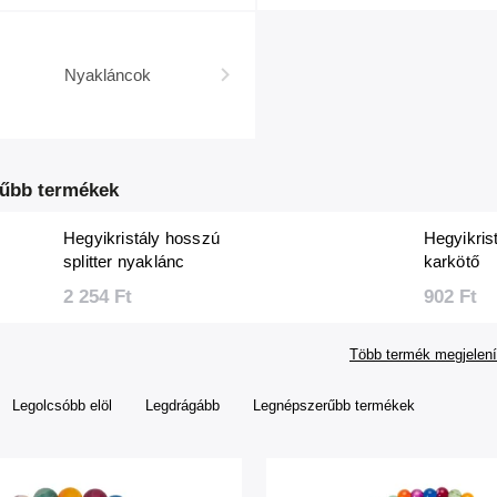
Nyakláncok
űbb termékek
Hegyikristály hosszú
Hegyikrist
splitter nyaklánc
karkötő
2 254 Ft
902 Ft
Több termék megjelení
Legolcsóbb elöl
Legdrágább
Legnépszerűbb termékek