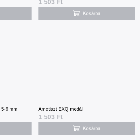
1 503 Ft
Kosárba
ő 5-6 mm
Ametiszt EXQ medál
1 503 Ft
Kosárba