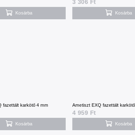
3 306 Ft
Kosárba
Kosárba
 fazettált karkötő 4 mm
Ametiszt EXQ fazettált karköt
4 959 Ft
Kosárba
Kosárba