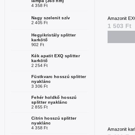
lámpa (365 nm)
Hematit
10
4 358 Ft
Kalcedon
2
Nagy szelenit szív
Amazonit EX
2 405 Ft
1 503 Ft
Krizopráz
1
Hegyikristály splitter
Jáspis
18
karkötő
902 Ft
Kalcit
2
Kék apatit EXQ splitter
karkötő
Karneol
9
2 254 Ft
Kvarc
4
Füstkvarc hosszú splitter
nyaklánc
Hegyikristály
13
3 306 Ft
Kunzit
Fehér holdkő hosszú
2
splitter nyaklánc
2 855 Ft
Kianit
1
Citrin hosszú splitter
Labradorit
6
nyaklánc
4 358 Ft
Amazonit ka
Lápisz lazuli
6