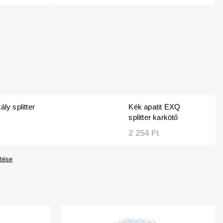
ály splitter
Kék apatit EXQ
splitter karkötő
2 254 Ft
tése