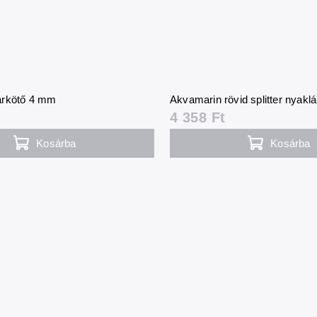
arkötő 4 mm
Akvamarin rövid splitter nyakl
4 358 Ft
Kosárba
Kosárba