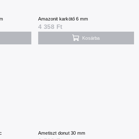
mm
Amazonit karkötő 6 mm
4 358 Ft
Kosárba
c
Ametiszt donut 30 mm