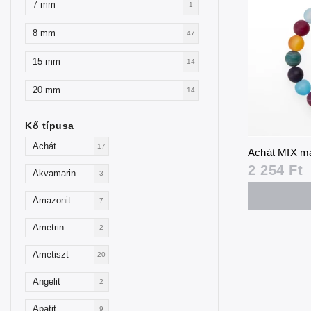
7 mm
1
8 mm
47
15 mm
14
20 mm
14
Kő típusa
Achát
17
Achát MIX ma
2 254 Ft
Akvamarin
3
Amazonit
7
Ametrin
2
Ametiszt
20
Angelit
2
Apatit
9