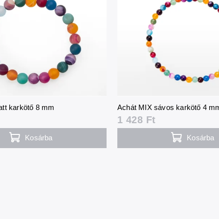
tt karkötő 8 mm
Achát MIX sávos karkötő 4 m
1 428 Ft
Kosárba
Kosárba