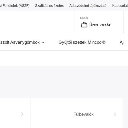
i Feltételek (ÁSZF)
Szállítás és fizetés
Adatvédelmi tájékoztató
Kapcsolat
Kosár
Üres kosár
iszolt Ásványgömbök
Gyűjtői szettek Mincool®
Ajá
Fülbevalók