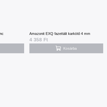
ánc
Amazonit EXQ fazettált karkötő 4 mm
4 358 Ft
Kosárba