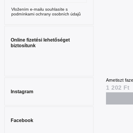
Opál
1
Vložením e-mailu souhlasíte s
podmínkami ochrany osobních údajů
Opalit
12
Gyöngyház
3
Gyöngyök
4
Online fizetési lehetőséget
biztosítunk
Rodokrozit
1
Rubin
5
Rózsakvarc
16
Ametiszt faze
Riolit
1
1 202 Ft
Instagram
Selenit
2
Szerafinit
1
Szerpentin
5
Facebook
Napfénykő
3