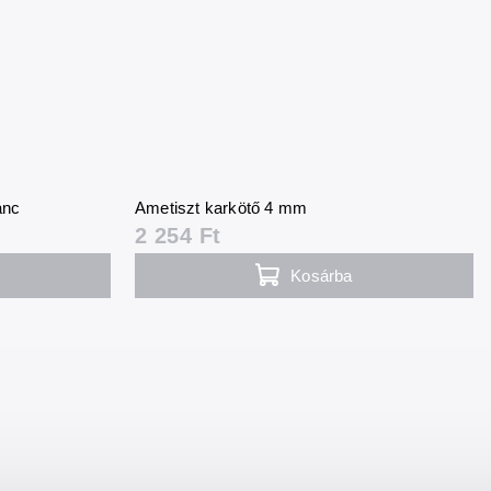
ánc
Ametiszt karkötő 4 mm
2 254 Ft
Kosárba