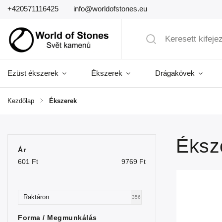
+420571116425
info@worldofstones.eu
Ezüst ékszerek
Ékszerek
Drágakövek
Kezdőlap
/
Ékszerek
Éksz
Ár
601
Ft
9769
Ft
Raktáron
356
Forma / Megmunkálás