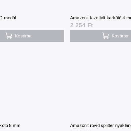
Q medál
Amazonit fazettált karkötő 4 
2 254 Ft
Kosárba
Kosárba
rkötő 8 mm
Amazonit rövid splitter nyaklán