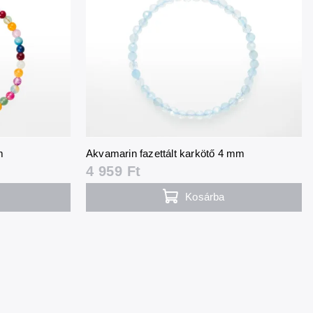
m
Akvamarin fazettált karkötő 4 mm
4 959 Ft
Kosárba