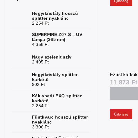
Újdonság
Holdkő
1
Hegyikristály hosszú
splitter nyaklánc
Opál
2
2 254 Ft
Gyöngyök
1
SUPERFIRE Z07-S – UV
lámpa (365 nm)
Rubin
4 358 Ft
3
Rózsakvarc
1
Nagy szelenit szív
2 405 Ft
Zafír
2
Ezüst karkötő
Hegyikristály splitter
karkötő
Szerafinit
1
11 873 Ft
902 Ft
Napfénykő
1
Kék apatit EXQ splitter
karkötő
Szodalit
2
2 254 Ft
Újdonság
Spinell
2
Füstkvarc hosszú splitter
nyaklánc
3 306 Ft
Topáz
2