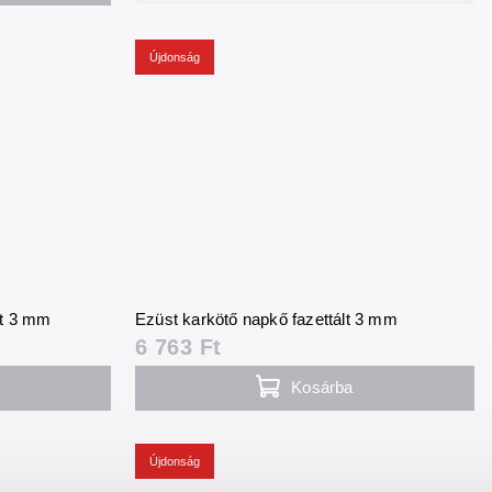
Újdonság
lt 3 mm
Ezüst karkötő napkő fazettált 3 mm
6 763 Ft
Kosárba
Újdonság