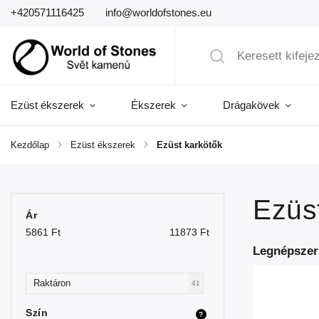
+420571116425
info@worldofstones.eu
Ezüst ékszerek
Ékszerek
Drágakövek
Kezdőlap
/
Ezüst ékszerek
/
Ezüst karkötők
Ezüs
Ár
5861
Ft
11873
Ft
Legnépszer
Raktáron
41
Szín
?