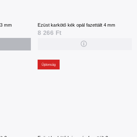
t 3 mm
Ezüst karkötő kék opál fazettált 4 mm
8 266 Ft
Újdonság