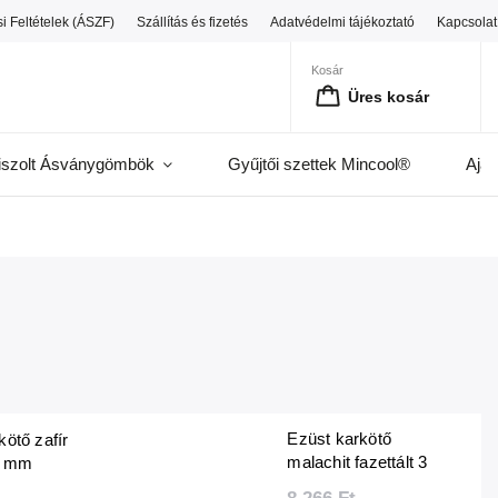
i Feltételek (ÁSZF)
Szállítás és fizetés
Adatvédelmi tájékoztató
Kapcsolat
Kosár
Üres kosár
iszolt Ásványgömbök
Gyűjtői szettek Mincool®
Ajá
Ezüst karkötő
kötő zafír
malachit fazettált 3
 3 mm
mm