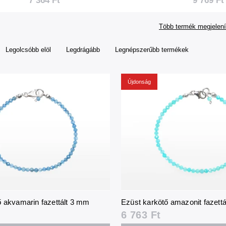
9 769 Ft
7 364 Ft
Több termék megjelení
Legolcsóbb elöl
Legdrágább
Legnépszerűbb termékek
Újdonság
ő akvamarin fazettált 3 mm
Ezüst karkötő amazonit fazett
6 763 Ft