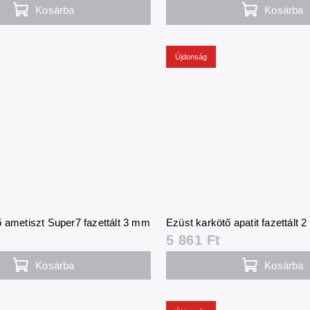
Kosárba
Kosárba
Újdonság
 ametiszt Super7 fazettált 3 mm
Ezüst karkötő apatit fazettált 
5 861 Ft
Kosárba
Kosárba