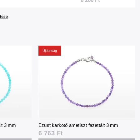
8 266 Ft
tése
Újdonság
ált 3 mm
Ezüst karkötő ametiszt fazettált 3 mm
6 763 Ft