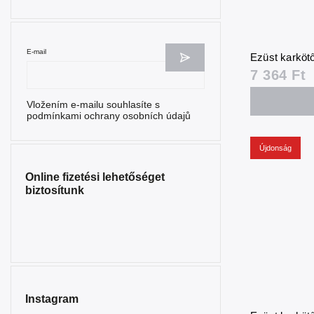
E-mail
Ezüst karkötő
7 364 Ft
Vložením e-mailu souhlasíte s
podmínkami ochrany osobních údajů
Újdonság
Online fizetési lehetőséget
biztosítunk
Instagram