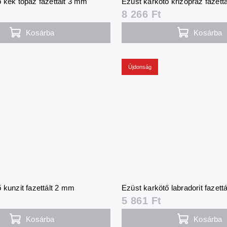
 kék topáz fazettált 3 mm
Ezüst karkötő krizopráz fazett
8 266 Ft
Kosárba
Kosárba
Újdonság
 kunzit fazettált 2 mm
Ezüst karkötő labradorit fazett
5 861 Ft
Kosárba
Kosárba