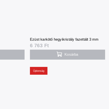
Ezüst karkötő hegyikristály fazettált 3 mm
6 763 Ft
Kosárba
Újdonság