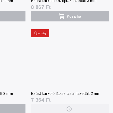
ált 2 mm
Ezüst karkötő krizopráz fazettált 3 mm
8 867 Ft
Kosárba
Újdonság
ált 3 mm
Ezüst karkötő lápisz lazuli fazettált 2 mm
7 364 Ft