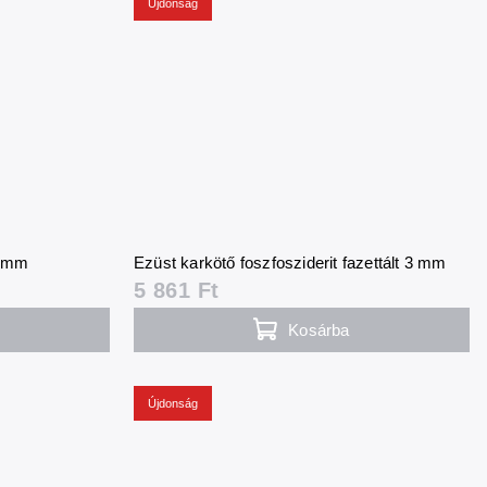
Újdonság
 3 mm
Ezüst karkötő foszfosziderit fazettált 3 mm
5 861 Ft
Kosárba
Újdonság