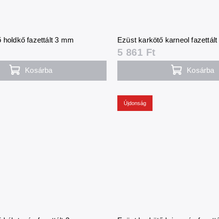
 holdkő fazettált 3 mm
Ezüst karkötő karneol fazettál
5 861 Ft
Kosárba
Kosárba
Újdonság