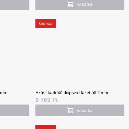
Kosárba
Újdonság
2 mm
Ezüst karkötő diopszid fazettált 2 mm
9 769 Ft
Kosárba