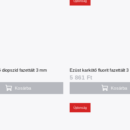
Újdonság
 diopszid fazettált 3 mm
Ezüst karkötő fluorit fazettált
5 861 Ft
Kosárba
Kosárba
Újdonság