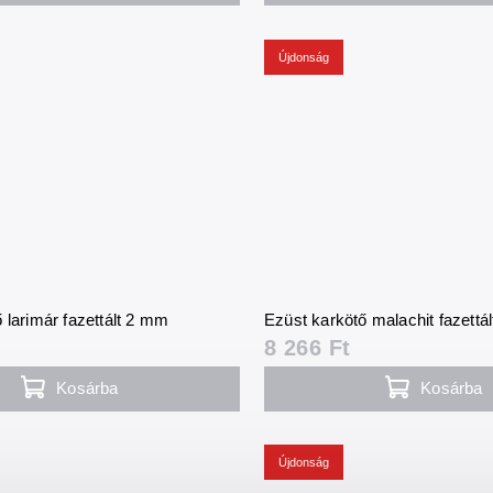
Újdonság
 larimár fazettált 2 mm
Ezüst karkötő malachit fazettá
8 266 Ft
Kosárba
Kosárba
Újdonság