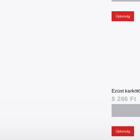
Újdonság
Ezüst karkötő
8 266 Ft
Újdonság