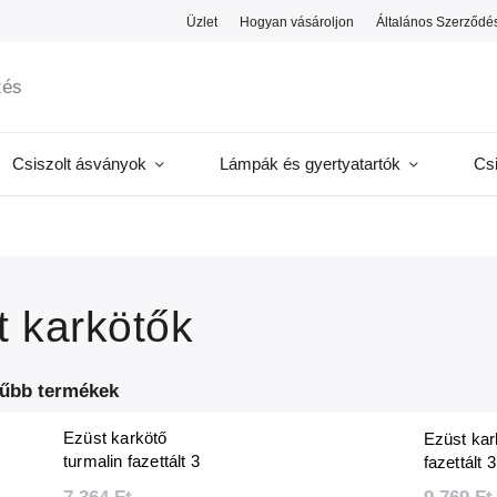
Üzlet
Hogyan vásároljon
Általános Szerződés
Csiszolt ásványok
Lámpák és gyertyatartók
Cs
t karkötők
űbb termékek
Ezüst karkötő
Ezüst kar
turmalin fazettált 3
fazettált
mm