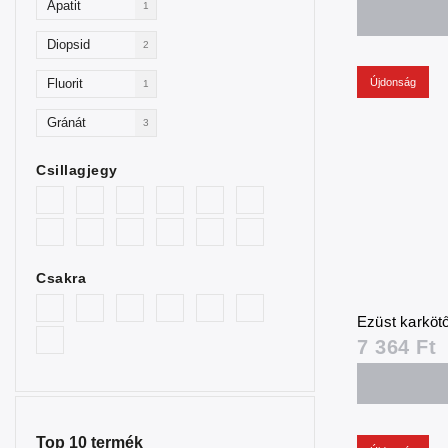
Apatit
1
Diopsid
2
Újdonság
Fluorit
1
Gránát
3
Krizopráz
2
Csillagjegy
Karneol
1
Hegyikristály
1
Csakra
Kunzit
1
Labradorit
1
Ezüst karkötő
7 364 Ft
Lápisz lazuli
1
Larimár
1
Malachit
1
Top 10 termék