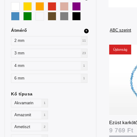
Átmérő
ABC szerint
?
2 mm
11
Újdonság
3 mm
23
4 mm
1
6 mm
1
Kő típusa
Akvamarin
1
Amazonit
1
Ezüst karköt
Ametiszt
2
9 769 Ft