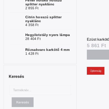
Fehér holdkő hosszú
Turmalin
2
splitter nyaklánc
2 855 Ft
Türkiz
1
Citrin hosszú splitter
Rubelit
nyaklánc
1
4 358 Ft
Fosfosiderit
1
Hegyikristály nyers lámpa
28 404 Ft
Ezüst karkötő
5 861 Ft
Rózsakvarc karkötő 4 mm
1 428 Ft
Újdonság
Keresés
Keresés