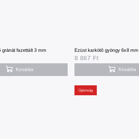
 gránát fazettált 3 mm
Ezüst karkötő gyöngy 6x8 mm
8 867 Ft
Kosárba
Kosárba
Újdonság