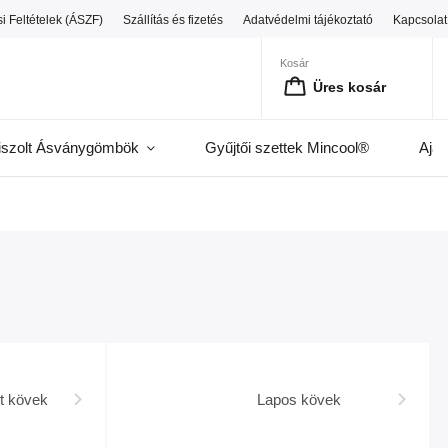
i Feltételek (ÁSZF)
Szállítás és fizetés
Adatvédelmi tájékoztató
Kapcsolat
Kosár
Üres kosár
iszolt Ásványgömbök
Gyűjtői szettek Mincool®
Ajá
lt kövek
Lapos kövek