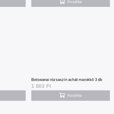
Kosárba
Botswanai rózsaszín achát marokkő 3 db
1 803 Ft
Kosárba