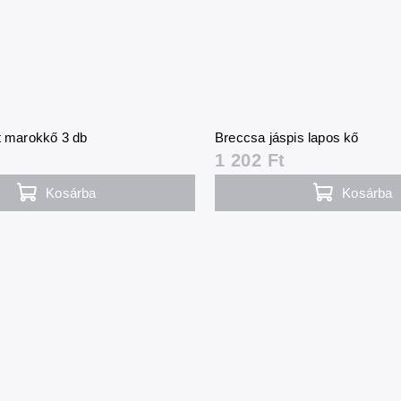
t marokkő 3 db
Breccsa jáspis lapos kő
1 202 Ft
Kosárba
Kosárba