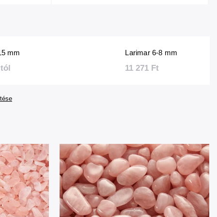
-15 mm
Larimar 6-8 mm
tól
11 271 Ft
tése