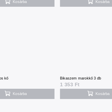
Kosárba
Kosárba
os kő
Bikaszem marokkő 3 db
1 353 Ft
Kosárba
Kosárba