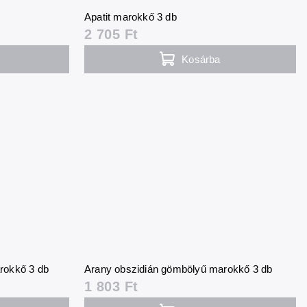
Apatit marokkő 3 db
2 705 Ft
Kosárba
arokkő 3 db
Arany obszidián gömbölyű marokkő 3 db
1 803 Ft