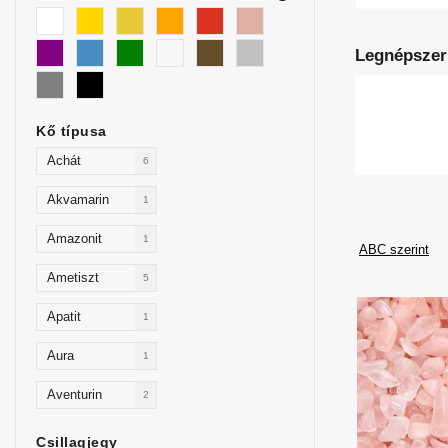
Legnépszer
Kő típusa
Achát
6
Akvamarin
1
Amazonit
1
ABC szerint
Ametiszt
5
Apatit
1
Aura
1
Aventurin
2
Goldfluss
Csillagjegy
2