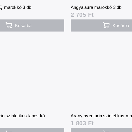
Q marokkő 3 db
Angyalaura marokkő 3 db
2 705 Ft
Kosárba
Kosárba
in szintetikus lapos kő
Arany aventurin szintetikus m
1 803 Ft