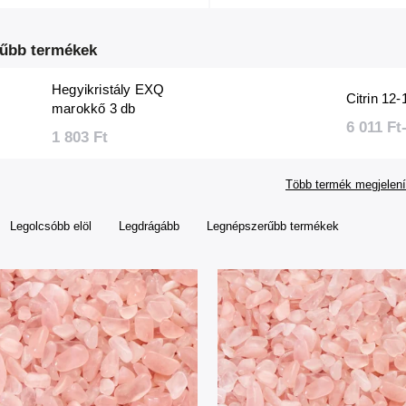
űbb termékek
Hegyikristály EXQ
Citrin 12
marokkő 3 db
6 011 Ft-
1 803 Ft
Több termék megjelení
Legolcsóbb elöl
Legdrágább
Legnépszerűbb termékek