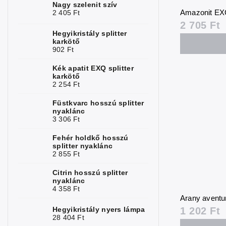
Nagy szelenit szív
Amazonit EX
2 405 Ft
Kalcedon
1
2 705 Ft
Hegyikristály splitter
Krizokolla
1
karkötő
902 Ft
Jáspis
7
Kék apatit EXQ splitter
karkötő
Kalcit
3
2 254 Ft
Karneol
2
Füstkvarc hosszú splitter
nyaklánc
Kvarc
1
3 306 Ft
Hegyikristály
Fehér holdkő hosszú
9
splitter nyaklánc
2 855 Ft
Labradorit
1
Citrin hosszú splitter
Lápisz lazuli
1
nyaklánc
4 358 Ft
Larimár
1
Arany aventur
1 202 Ft
Hegyikristály nyers lámpa
Lávakő
1
28 404 Ft