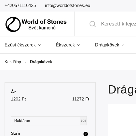
+420571116425
info@worldofstones.eu
Ezüst ékszerek
Ékszerek
Drágakövek
Kezdőlap
/
Drágakövek
Drág
Ár
1202
Ft
11272
Ft
Raktáron
105
Szín
?