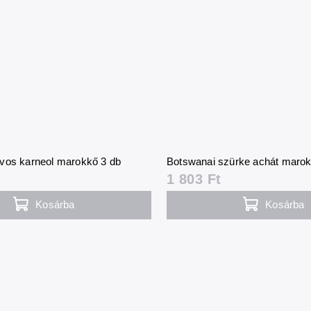
vos karneol marokkő 3 db
Botswanai szürke achát marok
1 803 Ft
Kosárba
Kosárba