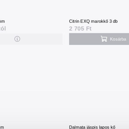
 mm
Citrin EXQ marokkő 3 db
tól
2 705 Ft
Kosárba
mm
Dalmata jáspis lapos kő