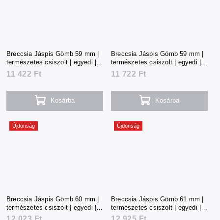
Breccsia Jáspis Gömb 59 mm |
Breccsia Jáspis Gömb 59 mm |
természetes csiszolt | egyedi |
természetes csiszolt | egyedi |
253 g | Kína
259 g | Kína
11 422 Ft
11 722 Ft
Kosárba
Kosárba
Újdonság
Újdonság
Breccsia Jáspis Gömb 60 mm |
Breccsia Jáspis Gömb 61 mm |
természetes csiszolt | egyedi |
természetes csiszolt | egyedi |
265 g | Kína
284 g | Kína
12 023 Ft
12 925 Ft