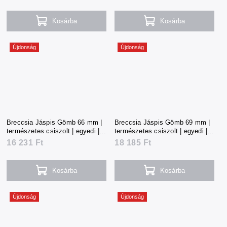
Kosárba
Kosárba
Újdonság
Újdonság
Breccsia Jáspis Gömb 66 mm |
Breccsia Jáspis Gömb 69 mm |
természetes csiszolt | egyedi |
természetes csiszolt | egyedi |
357 g | Kína
401 g | Kína
16 231 Ft
18 185 Ft
Kosárba
Kosárba
Újdonság
Újdonság