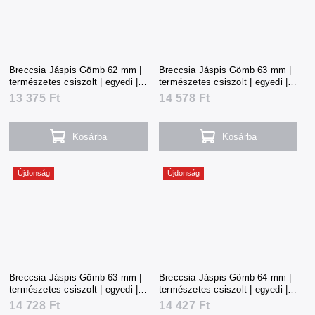
Breccsia Jáspis Gömb 62 mm |
Breccsia Jáspis Gömb 63 mm |
természetes csiszolt | egyedi |
természetes csiszolt | egyedi |
295 g | Kína
321 g | Kína
13 375 Ft
14 578 Ft
Kosárba
Kosárba
Újdonság
Újdonság
Breccsia Jáspis Gömb 63 mm |
Breccsia Jáspis Gömb 64 mm |
természetes csiszolt | egyedi |
természetes csiszolt | egyedi |
325 g | Kína
319 g | Kína
14 728 Ft
14 427 Ft