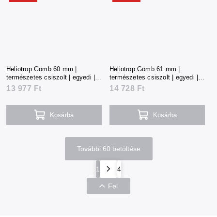
Heliotrop Gömb 60 mm |
Heliotrop Gömb 61 mm |
természetes csiszolt | egyedi |
természetes csiszolt | egyedi |
310 g | Dél-Afrika
325 g | Dél-Afrika
13 977 Ft
14 728 Ft
Kosárba
Kosárba
További 60 betöltése
1
4
Fel