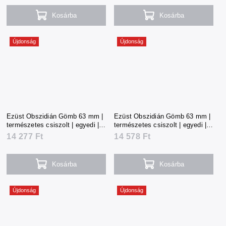
Kosárba
Kosárba
Újdonság
Újdonság
Ezüst Obszidián Gömb 63 mm |
Ezüst Obszidián Gömb 63 mm |
természetes csiszolt | egyedi |
természetes csiszolt | egyedi |
315 g | Mexikó
322 g | Mexikó
14 277 Ft
14 578 Ft
Kosárba
Kosárba
Újdonság
Újdonság