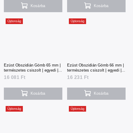
Kosárba
Kosárba
Újdonság
Újdonság
Ezüst Obszidián Gömb 65 mm |
Ezüst Obszidián Gömb 66 mm |
természetes csiszolt | egyedi |
természetes csiszolt | egyedi |
354 g | Mexikó
357 g | Mexikó
16 081 Ft
16 231 Ft
Kosárba
Kosárba
Újdonság
Újdonság