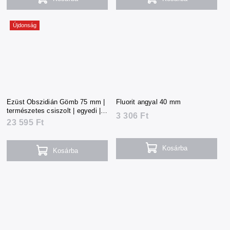
Újdonság
Ezüst Obszidián Gömb 75 mm |
Fluorit angyal 40 mm
természetes csiszolt | egyedi |
3 306 Ft
523 g | Mexikó
23 595 Ft
Kosárba
Kosárba