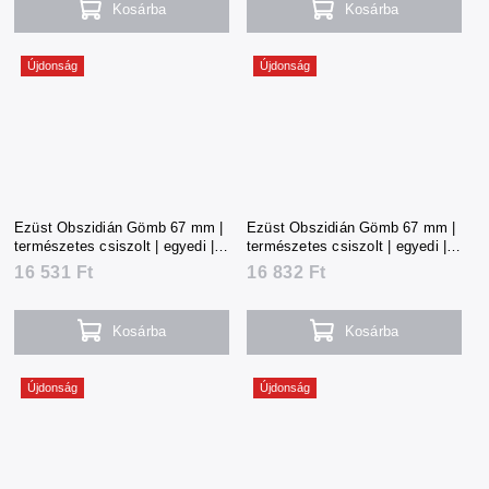
Kosárba
Kosárba
Újdonság
Újdonság
Ezüst Obszidián Gömb 67 mm |
Ezüst Obszidián Gömb 67 mm |
természetes csiszolt | egyedi |
természetes csiszolt | egyedi |
366 g | Mexikó
372 g | Mexikó
16 531 Ft
16 832 Ft
Kosárba
Kosárba
Újdonság
Újdonság