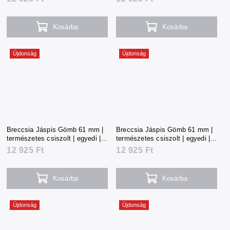
Kosárba
Kosárba
Újdonság
Újdonság
Breccsia Jáspis Gömb 61 mm |
Breccsia Jáspis Gömb 61 mm |
természetes csiszolt | egyedi |
természetes csiszolt | egyedi |
284 g | Kína
286 g | Kína
12 925 Ft
12 925 Ft
Kosárba
Kosárba
Újdonság
Újdonság