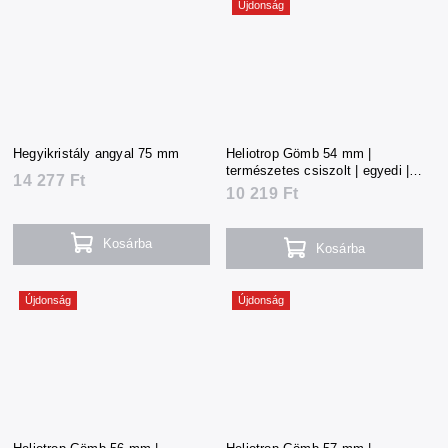
Újdonság
Hegyikristály angyal 75 mm
Heliotrop Gömb 54 mm |
természetes csiszolt | egyedi |
14 277 Ft
226 g | Dél-Afrika
10 219 Ft
Kosárba
Kosárba
Újdonság
Újdonság