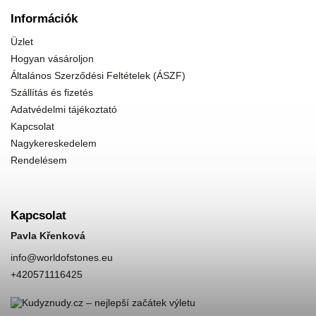
Információk
Üzlet
Hogyan vásároljon
Általános Szerződési Feltételek (ÁSZF)
Szállítás és fizetés
Adatvédelmi tájékoztató
Kapcsolat
Nagykereskedelem
Rendelésem
Kapcsolat
Pavla Křenková
info
@
worldofstones.eu
+420571116425