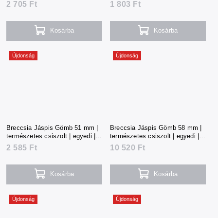
2 705 Ft
1 803 Ft
Kosárba
Kosárba
Újdonság
Újdonság
Breccsia Jáspis Gömb 51 mm |
Breccsia Jáspis Gömb 58 mm |
természetes csiszolt | egyedi |
természetes csiszolt | egyedi |
172 g | Kína
232 g | Kína
2 585 Ft
10 520 Ft
Kosárba
Kosárba
Újdonság
Újdonság