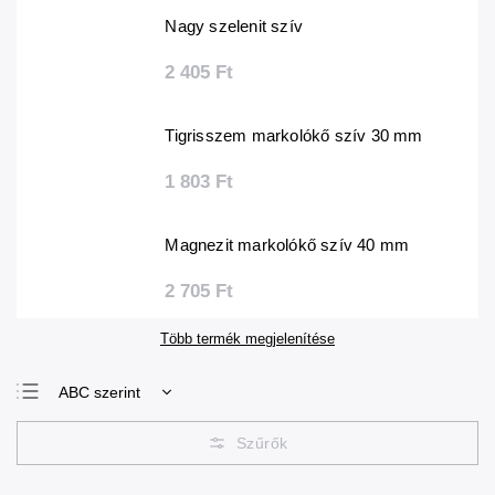
Nagy szelenit szív
2 405 Ft
Tigrisszem markolókő szív 30 mm
1 803 Ft
Magnezit markolókő szív 40 mm
2 705 Ft
Több termék megjelenítése
ABC szerint
Legolcsóbb elöl
Legdrágább
Legnépszerűbb