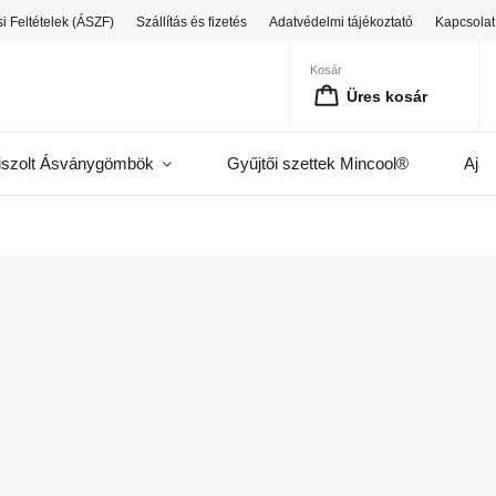
i Feltételek (ÁSZF)
Szállítás és fizetés
Adatvédelmi tájékoztató
Kapcsolat
Kosár
Üres kosár
iszolt Ásványgömbök
Gyűjtői szettek Mincool®
Ajá