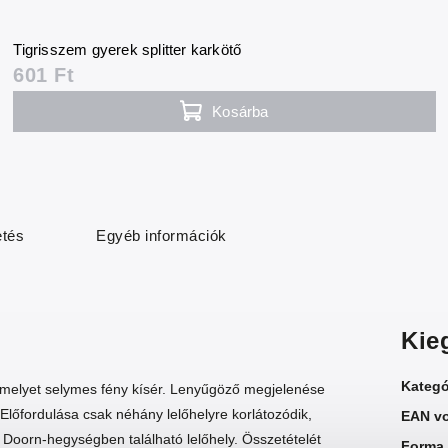
Tigrisszem gyerek splitter karkötő
601 Ft
Kosárba
etés
Egyéb információk
Kie
Kategó
 amelyet selymes fény kísér. Lenyűgöző megjelenése
 Előfordulása csak néhány lelőhelyre korlátozódik,
EAN v
 Doorn-hegységben található lelőhely. Összetételét
Forma