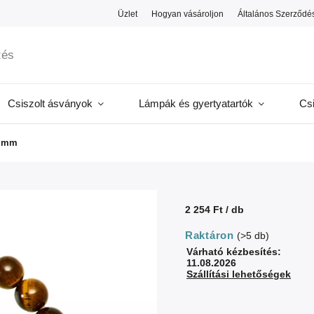
Üzlet
Hogyan vásároljon
Általános Szerződés
Csiszolt ásványok
Lámpák és gyertyatartók
Cs
8 mm
2 254 Ft
/ db
Raktáron
(>5 db)
Várható kézbesítés:
11.08.2026
Szállítási lehetőségek