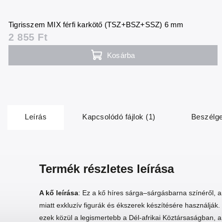
Tigrisszem MIX férfi karkötő (TSZ+BSZ+SSZ) 6 mm
2 855 Ft
Kosárba
Leírás
Kapcsolódó fájlok (1)
Beszélg
Termék részletes leírása
A kő leírása
: Ez a kő híres sárga–sárgásbarna színéről,
miatt exkluzív figurák és ékszerek készítésére használják.
ezek közül a legismertebb a Dél-afrikai Köztársaságban, a