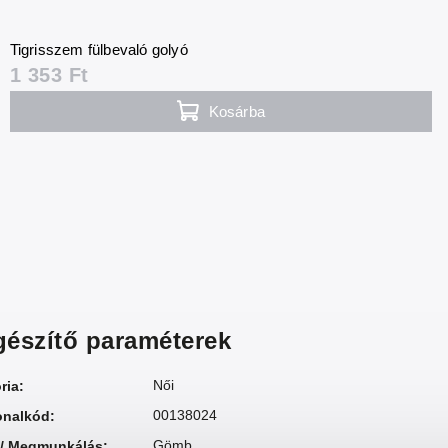
Tigrisszem fülbevaló golyó
1 353 Ft
Kosárba
gészítő paraméterek
Női
ria
:
00138024
onalkód
:
Gömb
 / Megmunkálás
: