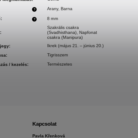
Arany
,
Barna
?
ő
:
8 mm
?
Szakrális csakra
:
(Svadhisthana)
,
Napfonat
csakra (Manipura)
Ikrek (május 21. – június 20.)
gjegy
:
Tigrisszem
usa
:
Természetes
zás / kezelés
:
Kapcsolat
Pavla Křenková