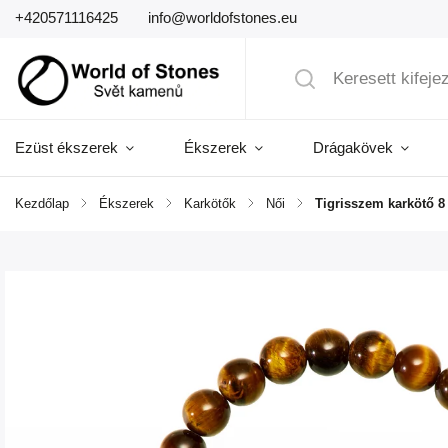
+420571116425
info@worldofstones.eu
Ezüst ékszerek
Ékszerek
Drágakövek
Kezdőlap
/
Ékszerek
/
Karkötők
/
Női
/
Tigrisszem karkötő 