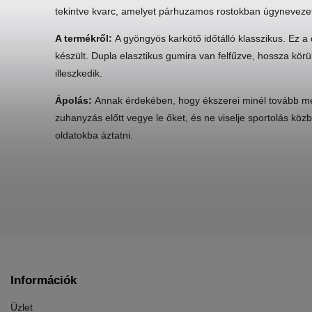
tekintve kvarc, amelyet párhuzamos rostokban úgynevezett 
A termékről:
A gyöngyös karkötő időtálló klasszikus. Ez 
készült. Dupla elasztikus gumira van felfűzve, hossza kö
illeszkedik.
Ápolás:
Annak érdekében, hogy ékszerei minél tovább me
zuhanyzás előtt vegye le őket, és ne viselje sportolás k
oldatokba áztatni.
Információk
Üzlet