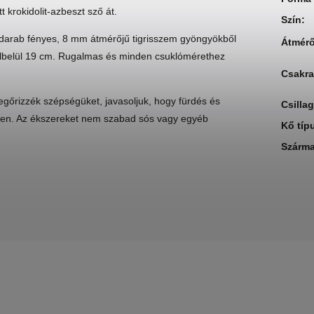
krokidolit-azbeszt sző át.
Szín
:
a darab fényes, 8 mm átmérőjű tigrisszem gyöngyökből
Átmér
rülbelül 19 cm. Rugalmas és minden csuklómérethez
Csakra
gőrizzék szépségüket, javasoljuk, hogy fürdés és
Csilla
özben. Az ékszereket nem szabad sós vagy egyéb
Kő típ
Szárma