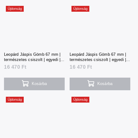
Újdonság
Újdonság
Leopárd Jáspis Gömb 67 mm |
Leopárd Jáspis Gömb 67 mm |
természetes csiszolt | egyedi |
természetes csiszolt | egyedi |
366 g | Mexikó
366 g | Mexikó
16 470 Ft
16 470 Ft
Kosárba
Kosárba
Újdonság
Újdonság