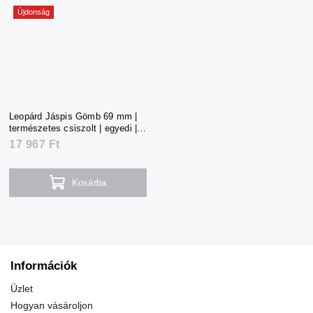
Újdonság
Leopárd Jáspis Gömb 69 mm |
természetes csiszolt | egyedi |
400 g | Mexikó
17 967 Ft
Kosárba
Információk
Üzlet
Hogyan vásároljon