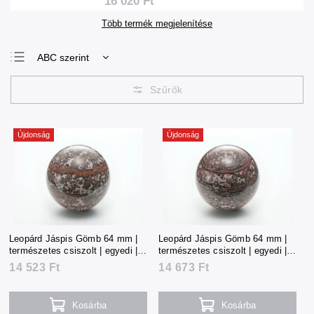
16 020 Ft
Több termék megjelenítése
ABC szerint
Legolcsóbb elöl
Legdrágább
Legnépszerűbb
termékek
Újdonság
Újdonság
Leopárd Jáspis Gömb 64 mm |
Leopárd Jáspis Gömb 64 mm |
természetes csiszolt | egyedi |
természetes csiszolt | egyedi |
322 g | Mexikó
326 g | Mexikó
14 523 Ft
14 673 Ft
Kosárba
Kosárba