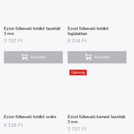
Ezüst fülbevaló holdkő fazettált
Ezüst fülbevaló holdkő
3 mm
foglalatban
3 757 Ft
9 318 Ft
Kosárba
Kosárba
Újdonság
Ezüst fülbevaló holdkő ovális
Ezüst fülbevaló karneol fazettált
3 mm
9 318 Ft
3 757 Ft