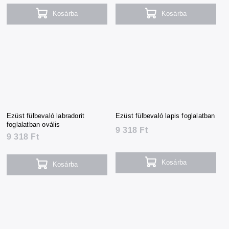
Kosárba
Kosárba
Ezüst fülbevaló labradorit
Ezüst fülbevaló lapis foglalatban
foglalatban ovális
9 318 Ft
9 318 Ft
Kosárba
Kosárba