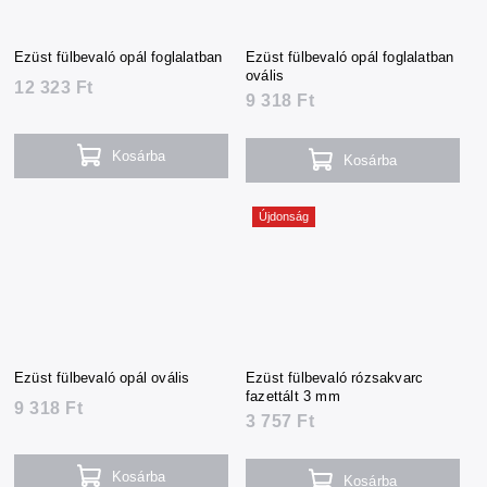
Ezüst fülbevaló opál foglalatban
Ezüst fülbevaló opál foglalatban
ovális
12 323 Ft
9 318 Ft
Kosárba
Kosárba
Újdonság
Ezüst fülbevaló opál ovális
Ezüst fülbevaló rózsakvarc
fazettált 3 mm
9 318 Ft
3 757 Ft
Kosárba
Kosárba