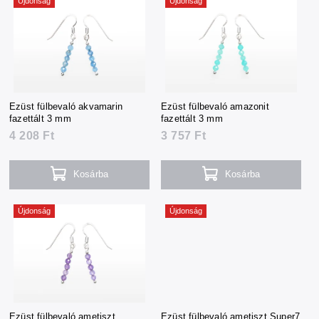
Újdonság
Újdonság
Ezüst fülbevaló akvamarin
Ezüst fülbevaló amazonit
fazettált 3 mm
fazettált 3 mm
4 208 Ft
3 757 Ft
Kosárba
Kosárba
Újdonság
Újdonság
Ezüst fülbevaló ametiszt
Ezüst fülbevaló ametiszt Super7