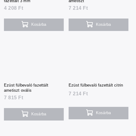
fazettált 3 mm
ametiszt
4 208 Ft
7 214 Ft
Kosárba
Kosárba
Ezüst fülbevaló fazettált
Ezüst fülbevaló fazettált citrin
ametiszt ovális
7 214 Ft
7 815 Ft
Kosárba
Kosárba