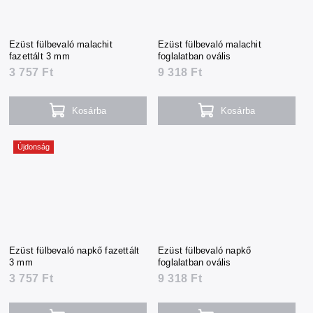
Ezüst fülbevaló malachit
Ezüst fülbevaló malachit
fazettált 3 mm
foglalatban ovális
3 757 Ft
9 318 Ft
Kosárba
Kosárba
Újdonság
Ezüst fülbevaló napkő fazettált
Ezüst fülbevaló napkő
3 mm
foglalatban ovális
3 757 Ft
9 318 Ft