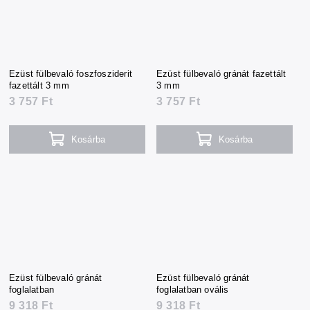
Ezüst fülbevaló foszfosziderit
Ezüst fülbevaló gránát fazettált
fazettált 3 mm
3 mm
3 757 Ft
3 757 Ft
Kosárba
Kosárba
Ezüst fülbevaló gránát
Ezüst fülbevaló gránát
foglalatban
foglalatban ovális
9 318 Ft
9 318 Ft