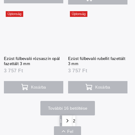
Újdonság
Újdonság
Ezüst fülbevaló rózsaszín opál
Ezüst fülbevaló rubellit fazettált
fazettált 3 mm
3 mm
3 757 Ft
3 757 Ft
Kosárba
Kosárba
További 16 betöltése
1
2
Fel