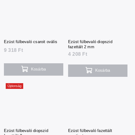
Ezüst fülbevaló csaroit ovális
Ezüst fülbevaló diopszid
fazettált 2 mm
9 318 Ft
4 208 Ft
Kosárba
Kosárba
Újdonság
Ezüst fülbevaló diopszid
Ezüst fülbevaló fazettált