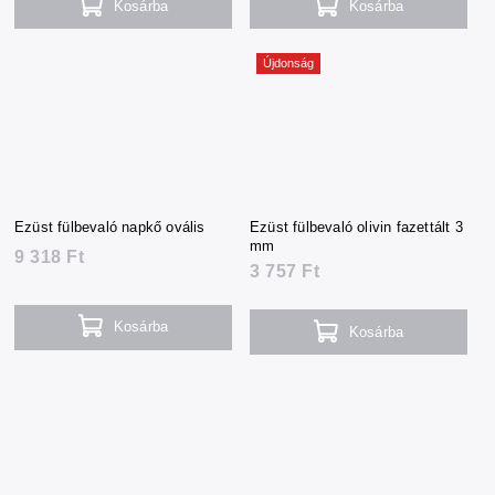
Kosárba
Kosárba
Újdonság
Ezüst fülbevaló napkő ovális
Ezüst fülbevaló olivin fazettált 3
mm
9 318 Ft
3 757 Ft
Kosárba
Kosárba