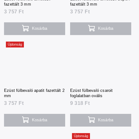
fazettált 3 mm
fazettált 3 mm
3 757 Ft
3 757 Ft
Kosárba
Kosárba
Újdonság
Ezüst fülbevaló apatit fazettált 2
Ezüst fülbevaló csaroit
mm
foglalatban ovális
3 757 Ft
9 318 Ft
Kosárba
Kosárba
Újdonság