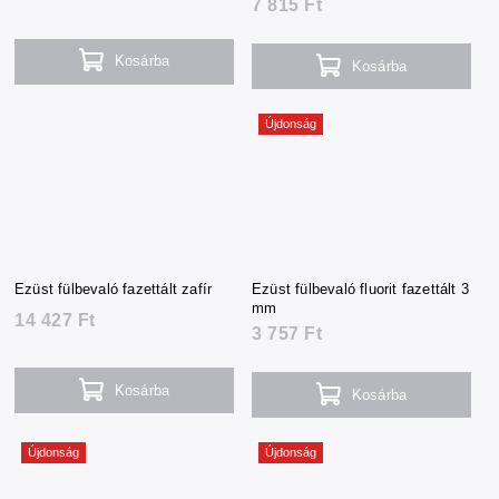
7 815 Ft
Kosárba
Kosárba
Újdonság
Ezüst fülbevaló fazettált zafír
Ezüst fülbevaló fluorit fazettált 3
mm
14 427 Ft
3 757 Ft
Kosárba
Kosárba
Újdonság
Újdonság