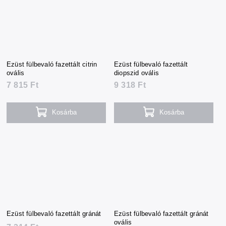
Ezüst fülbevaló fazettált citrin
Ezüst fülbevaló fazettált
ovális
diopszid ovális
7 815 Ft
9 318 Ft
Kosárba
Kosárba
Ezüst fülbevaló fazettált gránát
Ezüst fülbevaló fazettált gránát
ovális