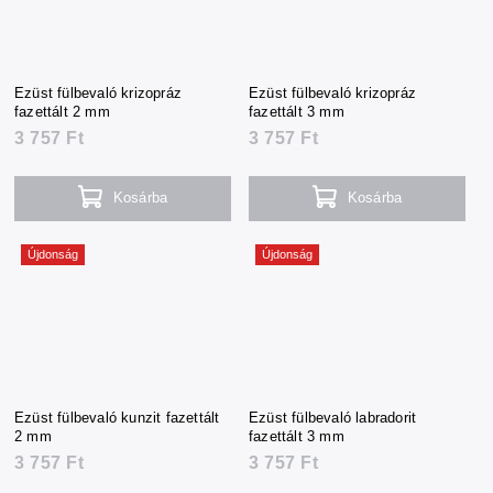
Ezüst fülbevaló krizopráz
Ezüst fülbevaló krizopráz
fazettált 2 mm
fazettált 3 mm
3 757 Ft
3 757 Ft
Kosárba
Kosárba
Újdonság
Újdonság
Ezüst fülbevaló kunzit fazettált
Ezüst fülbevaló labradorit
2 mm
fazettált 3 mm
3 757 Ft
3 757 Ft