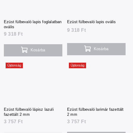
Ezüst fülbevaló lapis foglalatban
Ezüst fülbevaló lapis ovális
ovális
9 318 Ft
9 318 Ft
Kosárba
Kosárba
Újdonság
Újdonság
Ezüst fülbevaló lápisz lazuli
Ezüst fülbevaló larimár fazettált
fazettált 2 mm
2 mm
3 757 Ft
3 757 Ft