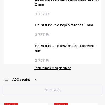
2 mm
3 757 Ft
Ezüst fülbevaló napkő fazettált 3 mm
3 757 Ft
Ezüst fülbevaló foszfosziderit fazettált 3
mm
3 757 Ft
Több termék megjelenítése
ABC szerint
Legolcsóbb elöl
Legdrágább
Legnépszerűbb
termékek