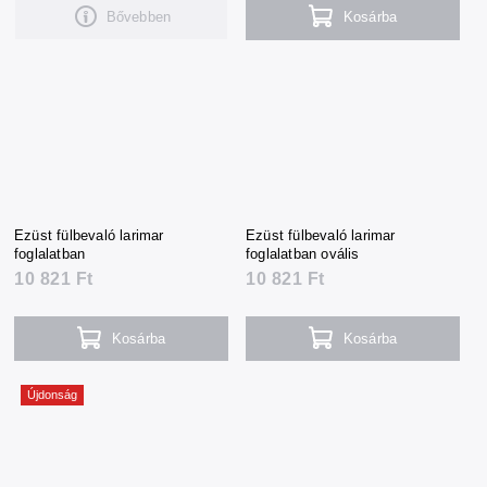
Bővebben
Kosárba
Ezüst fülbevaló larimar
Ezüst fülbevaló larimar
foglalatban
foglalatban ovális
10 821 Ft
10 821 Ft
Kosárba
Kosárba
Újdonság