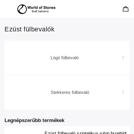
Ezüst fülbevalók
Lógó fülbevaló
Stekkeres fülbevaló
Legnépszerűbb termékek
Ezüst fülbevaló szintetikus rubin fazettált