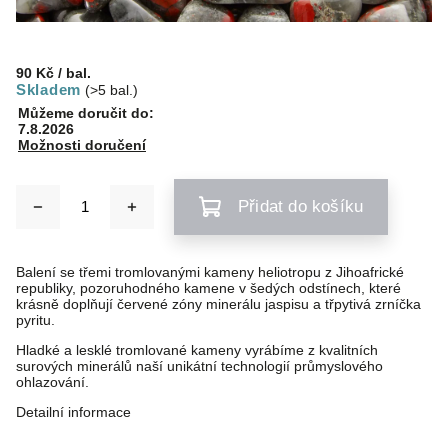
90 Kč
/ bal.
Skladem
(>5 bal.)
Můžeme doručit do:
7.8.2026
Možnosti doručení
Přidat do košíku
Balení se třemi tromlovanými kameny heliotropu z Jihoafrické
republiky, pozoruhodného kamene v šedých odstínech, které
krásně doplňují červené zóny minerálu jaspisu a třpytivá zrníčka
pyritu.
Hladké a lesklé tromlované kameny vyrábíme z kvalitních
surových minerálů naší unikátní technologií průmyslového
ohlazování.
Detailní informace