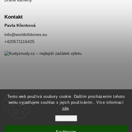
Kontakt
Pavla Křenková
info
@
worldofstones.eu
+420571116425
Tento web používá soubory cookie. Dalším procházením tohoto
webu vyjadřujete souhlas s jejich používáním.. Více informací
zde
.
Nastavení
Souhlasím
Copyright 2026
World of Stones
. Všechna práva vyhrazena.