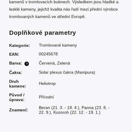
kamenů v tromlovacích bubnech. Výsledkem jsou hladké a
lesklé kameny, jejichž kvalita nás řadí mezi přední výrobce
tromlovaných kamenů ve střední Evropě.
Doplňkové parametry
Tromlované kameny
Kategorie
:
00245678
EAN
:
Barva
:
Červená
,
Zelená
?
Solar plexus čakra (Manipura)
Čakra
:
Druh
Heliotrop
kamene
:
Původ /
Přírodní
úprava
:
Beran (21. 3. - 19. 4.)
,
Panna (23. 8. -
Znamení
:
22. 9.)
,
Kozoroh (22. 12. - 19. 1.)