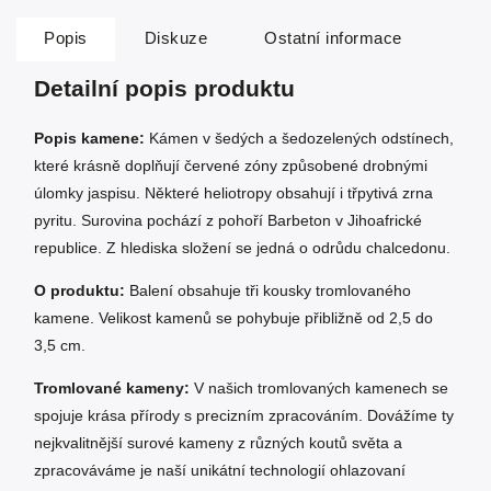
Popis
Diskuze
Ostatní informace
Detailní popis produktu
Popis kamene:
Kámen v šedých a šedozelených odstínech,
které krásně doplňují červené zóny způsobené drobnými
úlomky jaspisu. Některé heliotropy obsahují i třpytivá zrna
pyritu. Surovina pochází z pohoří Barbeton v Jihoafrické
republice. Z hlediska složení se jedná o odrůdu chalcedonu.
O produktu:
Balení obsahuje tři kousky tromlovaného
kamene. Velikost kamenů se pohybuje přibližně od 2,5 do
3,5 cm.
Tromlované kameny:
V našich tromlovaných kamenech se
spojuje krása přírody s precizním zpracováním. Dovážíme ty
nejkvalitnější surové kameny z různých koutů světa a
zpracováváme je naší unikátní technologií ohlazovaní