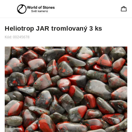
Heliotrop JAR tromlovaný 3 ks
Kód:
00245678