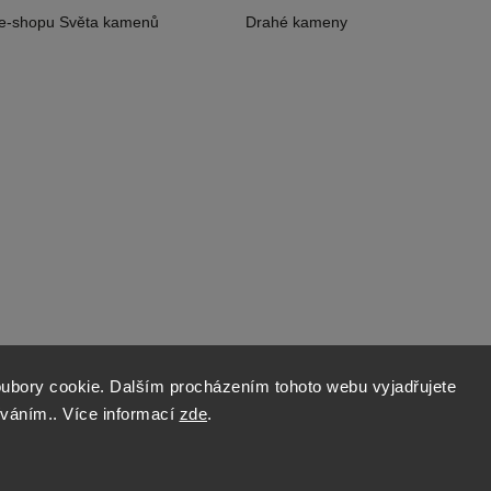
 e-shopu Světa kamenů
Drahé kameny
ubory cookie. Dalším procházením tohoto webu vyjadřujete
íváním.. Více informací
zde
.
Copyright 2026
World of Stones
. Všechna práva vyhrazena.
Vytvořil
Shoptet
| Design
Shoptak.cz