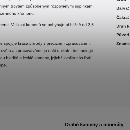
emným třpytem způsobeným rozptýlenými šupinkami
Barva
:
mnozrnného křemene.
Čakra
:
ene. Velikost kamenů se pohybuje přibližně od 2,5
Druh 
Původ 
 spojuje krása přírody s precizním zpracováním.
Zname
 světa a zpracováváme je naší unikátní technologií
 hladké a lesklé kameny, jejichž kvalita nás řadí
opě.
Drahé kameny a minerály