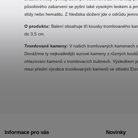
působivého zabarvení se pyšní také vysokým leskem a j
slídy nebo hematitu. Z hlediska složení jde o odrůdu je
O produktu:
Balení obsahuje tři kousky tromlovaného kam
do 3,5 cm.
Tromlované kameny:
V našich tromlovaných kamenech se
Dovážíme ty nejkvalitnější surové kameny z různých koutů
ohlazovaní kamenů v tromlovacích bubnech. Výsledkem jsou
mezi přední výrobce tromlovaných kamenů ve střední Evr
Informace pro vás
Novinky