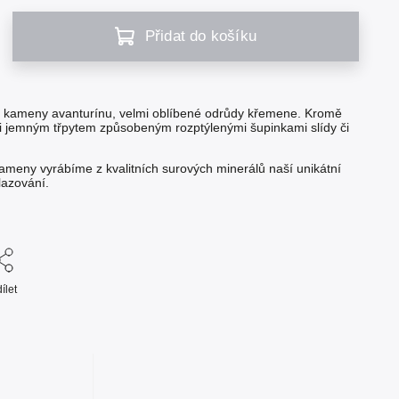
Přidat do košíku
i kameny avanturínu, velmi oblíbené odrůdy křemene. Kromě
 i jemným třpytem způsobeným rozptýlenými šupinkami slídy či
ameny vyrábíme z kvalitních surových minerálů naší unikátní
lazování.
ílet