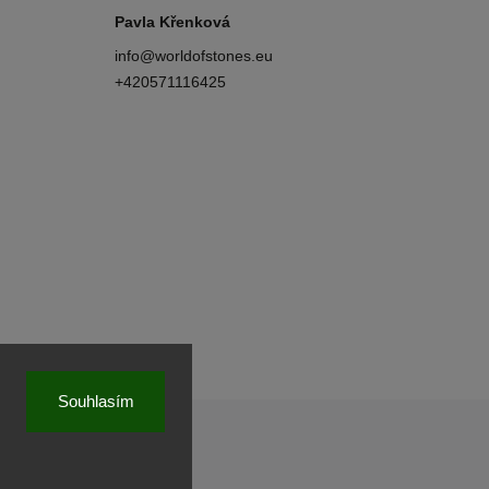
Pavla Křenková
info
@
worldofstones.eu
+420571116425
Souhlasím