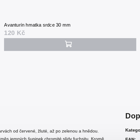
Avanturín hmatka srdce 30 mm
120 Kč
Dop
Katego
arvách od červené, žluté, až po zelenou a hnědou.
říměs jemných šupinek chromité slídy fuchsitu. Kromě
EAN
: