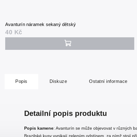
Avanturín náramek sekaný dětský
40 Kč
Popis
Diskuze
Ostatní informace
Detailní popis produktu
Popis kamene
: Avanturín se může objevovat v různých b
Brazilské kusy vynikají zeleným odstínem, za nímž stojí p