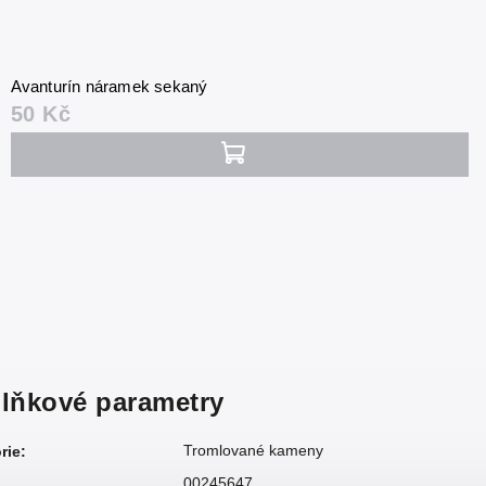
Avanturín náramek sekaný
50 Kč
lňkové parametry
Tromlované kameny
rie
:
00245647