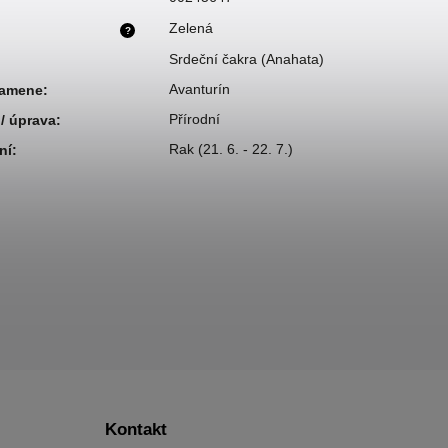
Zelená
?
Srdeční čakra (Anahata)
Avanturín
kamene
:
Přírodní
/ úprava
:
Rak (21. 6. - 22. 7.)
ní
:
Kontakt