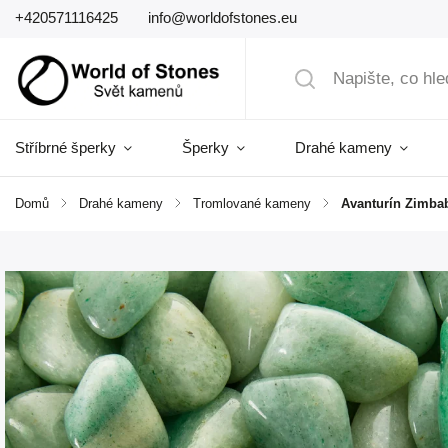
+420571116425
info@worldofstones.eu
Stříbrné šperky
Šperky
Drahé kameny
Domů
/
Drahé kameny
/
Tromlované kameny
/
Avanturín Zimba