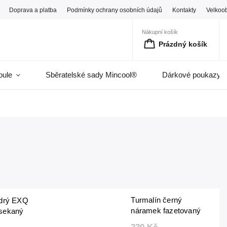
Doprava a platba
Podmínky ochrany osobních údajů
Kontakty
Velkoo
Nákupní košík
Prázdný košík
oule
Sběratelské sady Mincool®
Dárkové poukazy
Turmalín černý
odrý EXQ
náramek fazetovaný
sekaný
6 mm