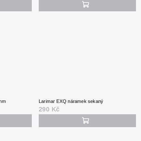
 mm
Larimar EXQ náramek sekaný
290 Kč