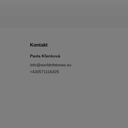
Kontakt
Pavla Křenková
info
@
worldofstones.eu
+420571116425