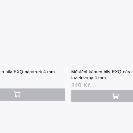
en bílý EXQ náramek 4 mm
Měsíční kámen bílý EXQ nár
fazetovaný 4 mm
240 Kč