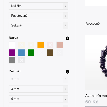
Kulička
9
Fazetovaný
3
Abecedně
Sekaný
7
Barva
?
Průměr
?
3 mm
0
4 mm
5
Avanturín mo
6 mm
2
60 Kč