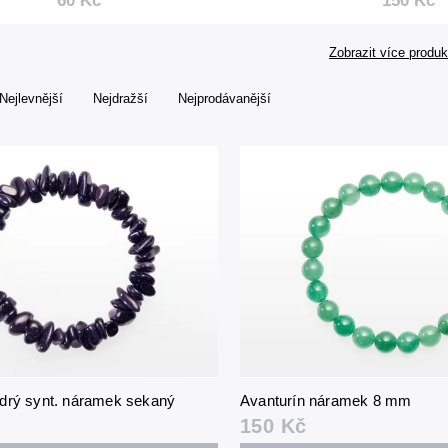
60 Kč
150 Kč
Zobrazit více produk
Nejlevnější
Nejdražší
Nejprodávanější
drý synt. náramek sekaný
Avanturín náramek 8 mm
150 Kč