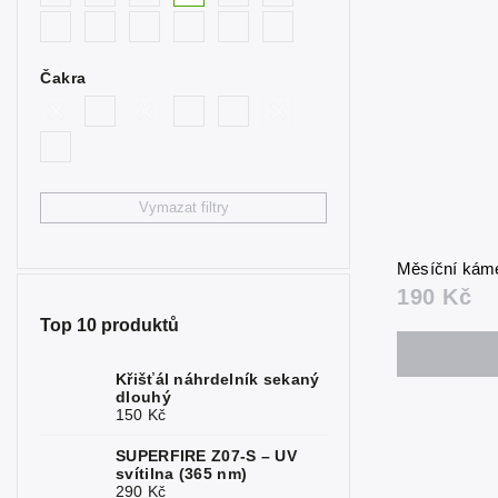
1
synt. modrý
Býčí oko
0
Čakra
Citrín
0
Fluorit
0
Granát
0
Vymazat filtry
Hematit
0
Měsíční kám
Chrysopras
0
190 Kč
Jaspis
0
Top 10 produktů
Kalcit
0
Křišťál náhrdelník sekaný
dlouhý
Karneol
0
150 Kč
Křemen
0
SUPERFIRE Z07-S – UV
svítilna (365 nm)
Křišťál
0
290 Kč