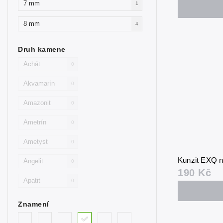
7 mm
1
8 mm
4
Druh kamene
Achát
0
Akvamarín
0
Amazonit
0
Ametrín
0
Ametyst
0
Kunzit EXQ 
Angelit
0
190 Kč
Apatit
0
Avanturín
2
Znamení
Avanturín