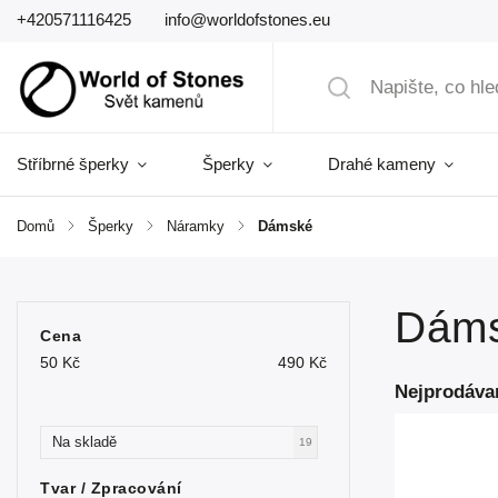
+420571116425
info@worldofstones.eu
Stříbrné šperky
Šperky
Drahé kameny
Domů
/
Šperky
/
Náramky
/
Dámské
Dám
Cena
50
Kč
490
Kč
Nejprodáva
Na skladě
19
Tvar / Zpracování