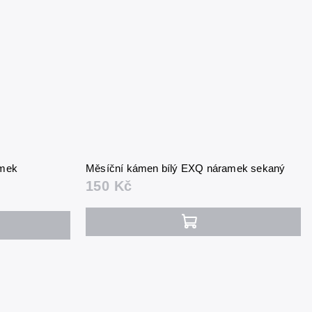
amek
Měsíční kámen bílý EXQ náramek sekaný
150 Kč