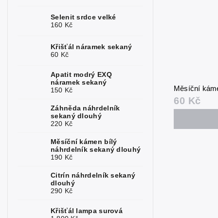
Kunzit
2
Selenit srdce velké
160 Kč
Kyanit
0
Křišťál náramek sekaný
Labradorit
0
60 Kč
Lapis
0
Apatit modrý EXQ
náramek sekaný
Měsíční káme
150 Kč
Larimar
1
60 Kč
Záhněda náhrdelník
Magnezit
0
sekaný dlouhý
220 Kč
Malachit
0
Měsíční kámen bílý
Měsíční
náhrdelník sekaný dlouhý
7
kámen
190 Kč
Mokait
0
Citrín náhrdelník sekaný
dlouhý
290 Kč
Morganit
3
Křišťál lampa surová
Nefrit
0