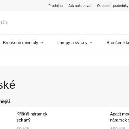
Prodejna
Jak nakupovat
Obchodní podmínky
Broušené minerály
Lampy a svícny
Broušené k
ské
nější
Křišťál náramek
Apatit m
sekaný
náramek 