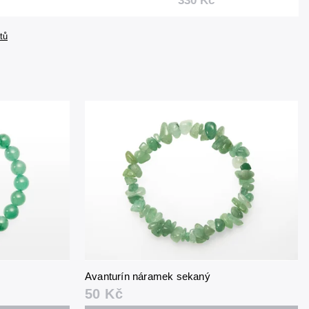
330 Kč
tů
Avanturín náramek sekaný
50 Kč