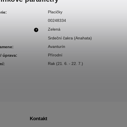
Placičky
rie
:
00248334
Zelená
?
Srdeční čakra (Anahata)
Avanturín
kamene
:
Přírodní
/ úprava
:
Rak (21. 6. - 22. 7.)
ní
:
Kontakt