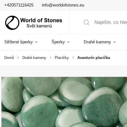
+420571116425
info@worldofstones.eu
Stříbrné šperky
Šperky
Drahé kameny
Domů
/
Drahé kameny
/
Placičky
/
Avanturín placička