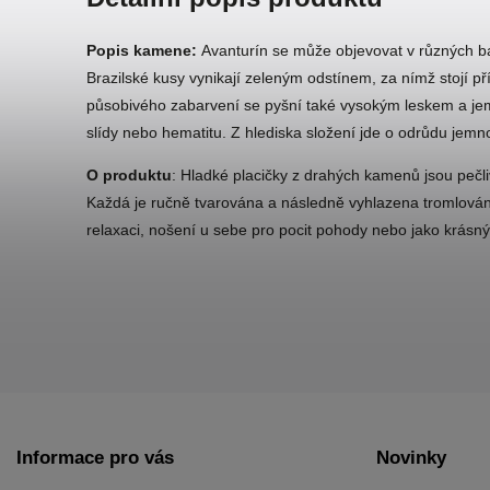
Popis kamene:
Avanturín se může objevovat v různých b
Brazilské kusy vynikají zeleným odstínem, za nímž stojí p
působivého zabarvení se pyšní také vysokým leskem a j
slídy nebo hematitu. Z hlediska složení jde o odrůdu je
O produktu
: Hladké placičky z drahých kamenů jsou pečli
Každá je ručně tvarována a následně vyhlazena tromlování
relaxaci, nošení u sebe pro pocit pohody nebo jako krásný 
Informace pro vás
Novinky