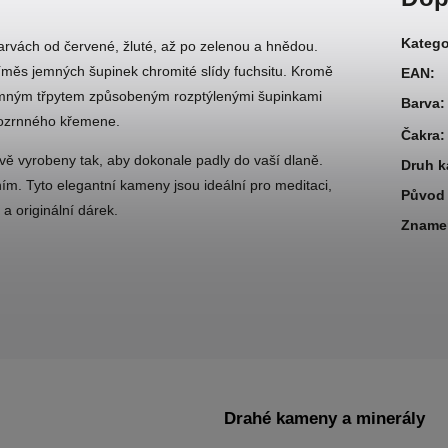
Katego
arvách od červené, žluté, až po zelenou a hnědou.
říměs jemných šupinek chromité slídy fuchsitu. Kromě
EAN
:
emným třpytem způsobeným rozptýlenými šupinkami
Barva
:
mnozrnného křemene.
Čakra
:
vě vyrobeny tak, aby dokonale padly do vaší dlaně.
Druh 
m. Tyto elegantní kameny jsou ideální pro meditaci,
Původ 
a originální dárek.
Zname
Drahé kameny a minerály