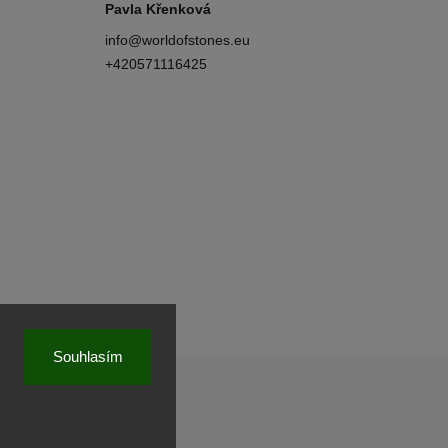
Pavla Křenková
info
@
worldofstones.eu
+420571116425
Souhlasím