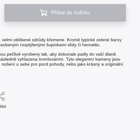
Přidat do košíku
u, velmi oblíbené odrůdy křemene. Kromě typické zelené barvy
sobeným rozptýlenými šupinkami slídy či hematitu.
ou pečlivě vyrobeny tak, aby dokonale padly do vaší dlaně.
následně vyhlazena tromlováním. Tyto elegantní kameny jsou
i, nošení u sebe pro pocit pohody, nebo jako krásný a originální
ílet