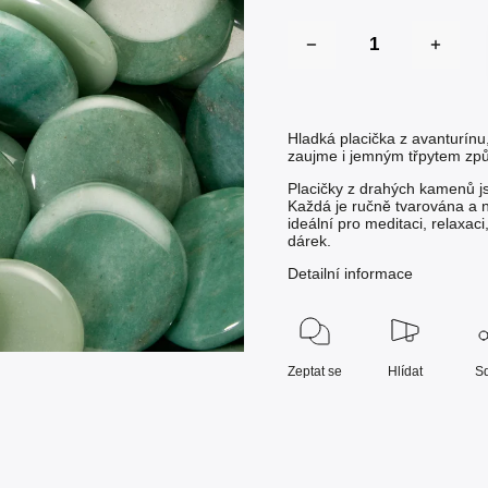
Hladká placička z avanturín
zaujme i jemným třpytem způ
Placičky z drahých kamenů js
Každá je ručně tvarována a 
ideální pro meditaci, relaxac
dárek.
Detailní informace
Zeptat se
Hlídat
Sd