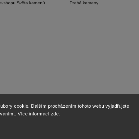
 e-shopu Světa kamenů
Drahé kameny
ubory cookie. Dalším procházením tohoto webu vyjadřujete
íváním.. Více informací
zde
.
Copyright 2026
World of Stones
. Všechna práva vyhrazena.
Vytvořil
Shoptet
| Design
Shoptak.cz