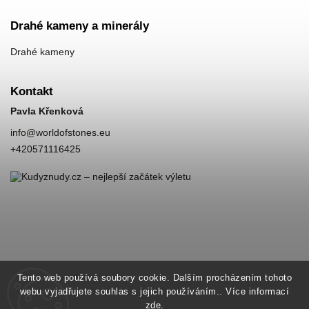
Drahé kameny a minerály
Drahé kameny
Kontakt
Pavla Křenková
info
@
worldofstones.eu
+420571116425
Tento web používá soubory cookie. Dalším procházením tohoto
webu vyjadřujete souhlas s jejich používáním.. Více informací
zde
.