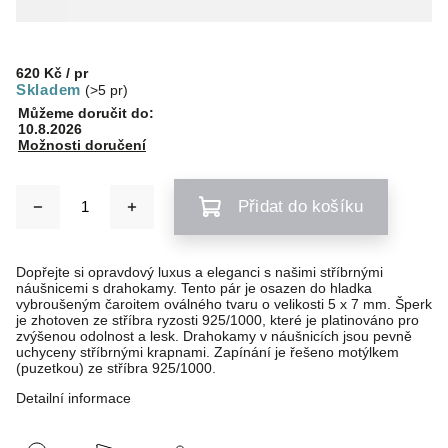
620 Kč
/ pr
Skladem
(>5 pr)
Můžeme doručit do:
10.8.2026
Možnosti doručení
Přidat do košíku
Dopřejte si opravdový luxus a eleganci s našimi stříbrnými
náušnicemi s drahokamy. Tento pár je osazen do hladka
vybroušeným čaroitem oválného tvaru o velikosti 5 x 7 mm. Šperk
je zhotoven ze stříbra ryzosti 925/1000, které je platinováno pro
zvýšenou odolnost a lesk. Drahokamy v náušnicích jsou pevně
uchyceny stříbrnými krapnami. Zapínání je řešeno motýlkem
(puzetkou) ze stříbra 925/1000.
Detailní informace