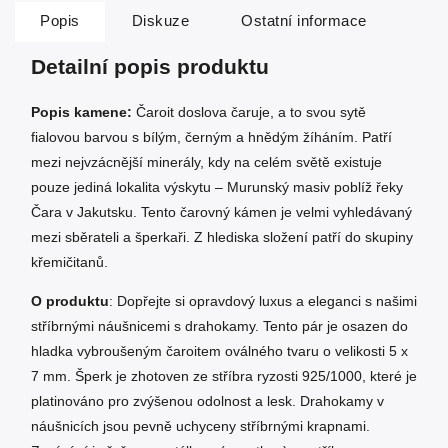
Popis
Diskuze
Ostatní informace
Detailní popis produktu
Popis kamene:
Čaroit doslova čaruje, a to svou sytě
fialovou barvou s bílým, černým a hnědým žíháním. Patří
mezi nejvzácnější minerály, kdy na celém světě existuje
pouze jediná lokalita výskytu – Murunský masiv poblíž řeky
Čara v Jakutsku. Tento čarovný kámen je velmi vyhledávaný
mezi sběrateli a šperkaři. Z hlediska složení patří do skupiny
křemičitanů.
O produktu
: Dopřejte si opravdový luxus a eleganci s našimi
stříbrnými náušnicemi s drahokamy. Tento pár je osazen do
hladka vybroušeným čaroitem oválného tvaru o velikosti 5 x
7 mm. Šperk je zhotoven ze stříbra ryzosti 925/1000, které je
platinováno pro zvýšenou odolnost a lesk. Drahokamy v
náušnicích jsou pevně uchyceny stříbrnými krapnami.