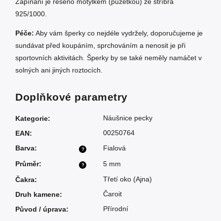
Zapínání je řešeno motýlkem (puzetkou) ze stříbra
925/1000.
Péče:
Aby vám šperky co nejdéle vydržely, doporučujeme je
sundávat před koupáním, sprchováním a nenosit je při
sportovních aktivitách. Šperky by se také neměly namáčet v
solných ani jiných roztocích.
Doplňkové parametry
Náušnice pecky
Kategorie
:
00250764
EAN
:
Barva
:
Fialová
?
Průměr
:
5 mm
?
Třetí oko (Ajna)
Čakra
:
Čaroit
Druh kamene
:
Přírodní
Původ / úprava
: