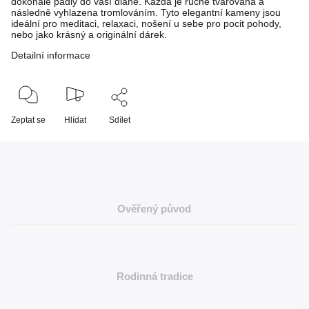
dokonale padly do vaší dlaně. Každá je ručně tvarována a
následně vyhlazena tromlováním. Tyto elegantní kameny jsou
ideální pro meditaci, relaxaci, nošení u sebe pro pocit pohody,
nebo jako krásný a originální dárek.
Detailní informace
Zeptat se
Hlídat
Sdílet
Ověřený původ
Rodinná tradice