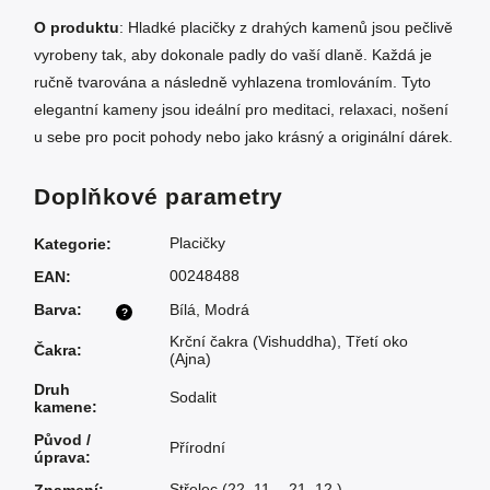
O produktu
: Hladké placičky z drahých kamenů jsou pečlivě
vyrobeny tak, aby dokonale padly do vaší dlaně. Každá je
ručně tvarována a následně vyhlazena tromlováním. Tyto
elegantní kameny jsou ideální pro meditaci, relaxaci, nošení
u sebe pro pocit pohody nebo jako krásný a originální dárek.
Doplňkové parametry
Placičky
Kategorie
:
00248488
EAN
:
Barva
:
Bílá
,
Modrá
?
Krční čakra (Vishuddha)
,
Třetí oko
Čakra
:
(Ajna)
Druh
Sodalit
kamene
:
Původ /
Přírodní
úprava
:
Střelec (22. 11. - 21. 12.)