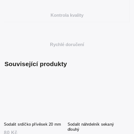
Kontrola kvality
Rychlé doručení
Související produkty
Sodalit srdíčko přívěsek 20 mm
Sodalit náhrdelník sekaný
dlouhý
80 Kč