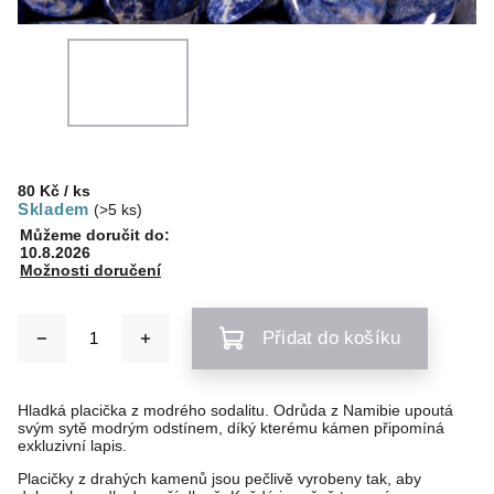
80 Kč
/ ks
Skladem
(>5 ks)
Můžeme doručit do:
10.8.2026
Možnosti doručení
Přidat do košíku
Hladká placička z modrého sodalitu. Odrůda z Namibie upoutá
svým sytě modrým odstínem, díký kterému kámen připomíná
exkluzivní lapis.
Placičky z drahých kamenů jsou pečlivě vyrobeny tak, aby