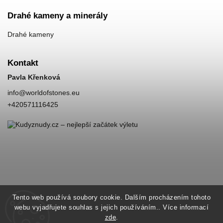
Drahé kameny a minerály
Drahé kameny
Kontakt
Pavla Křenková
info
@
worldofstones.eu
+420571116425
Tento web používá soubory cookie. Dalším procházením tohoto
webu vyjadřujete souhlas s jejich používáním.. Více informací
zde
.