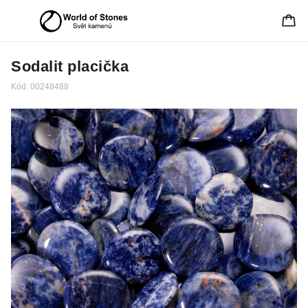
Sodalit placička
Kód:
00248488