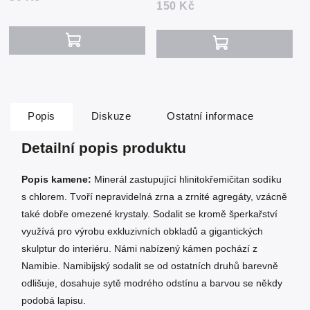
150 Kč
Popis
Diskuze
Ostatní informace
Detailní popis produktu
Popis kamene:
Minerál zastupující hlinitokřemičitan sodíku
s chlorem. Tvoří nepravidelná zrna a zrnité agregáty, vzácně
také dobře omezené krystaly. Sodalit se kromě šperkařství
využívá pro výrobu exkluzivních obkladů a gigantických
skulptur do interiéru. Námi nabízený kámen pochází z
Namibie. Namibijský sodalit se od ostatních druhů barevně
odlišuje, dosahuje sytě modrého odstínu a barvou se někdy
podobá lapisu.