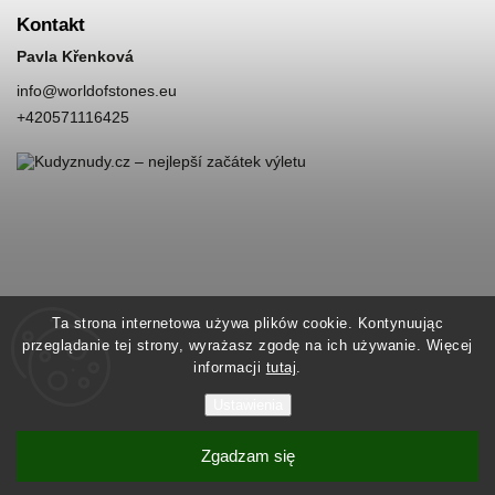
Kontakt
Pavla Křenková
info
@
worldofstones.eu
+420571116425
Ta strona internetowa używa plików cookie. Kontynuując
przeglądanie tej strony, wyrażasz zgodę na ich używanie. Więcej
informacji
tutaj
.
Ustawienia
Zgadzam się
Copyright 2026
World of Stones
. Wszystkie prawa zastrzeżone.
Vytvořil
Shoptet
| Design
Shoptak.cz