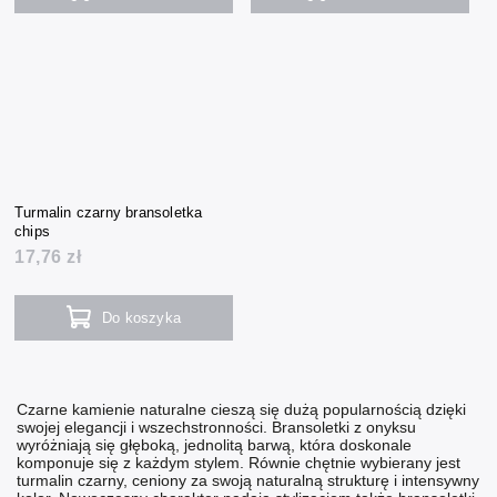
Turmalin czarny bransoletka
chips
17,76 zł
Do koszyka
Czarne kamienie naturalne cieszą się dużą popularnością dzięki
swojej elegancji i wszechstronności.
Bransoletki z onyksu
wyróżniają się głęboką, jednolitą barwą, która doskonale
komponuje się z każdym stylem. Równie chętnie wybierany jest
turmalin czarny
, ceniony za swoją naturalną strukturę i intensywny