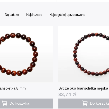
Najtańsze
Najdroższe
Najczęściej sprzedawane
ransoletka 8 mm
Bycze oko bransoletka męsk
33,74 zł
Do koszyka
Do koszyk