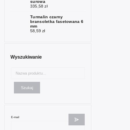
Morganit
3
surowa
335,58 zł
Nefryt
1
Turmalin czarny
bransoletka fasetowana 6
Obsydian
6
mm
58,59 zł
Oliwin
1
Onyks
6
Wyszukiwanie
Opal
1
Opalit
8
Masa
1
perłowa
Szukaj
Rubin
5
Kwarc
9
różowy
E-mail
Selenit
2