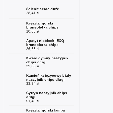
górski
Selenit serce duże
Kunzit
2
28,41 zł
Kyanit
1
Kryształ górski
bransoletka chips
Labradoryt
10,65 zł
4
Apatyt niebieski EXQ
Lapis lazuli
3
bransoletka chips
26,63 zł
Larimar
1
Kwarc dymny naszyjnik
Lawa
5
chips długi
39,06 zł
Magnezyt
1
Kamień księżycowy biały
naszyjnik chips długi
Malachit
4
33,74 zł
Kamień
7
Cytryn naszyjnik chips
księżycowy
długi
51,49 zł
Mokait
3
Kryształ górski lampa