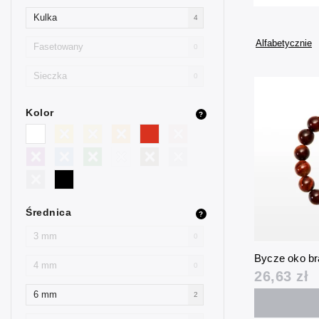
Kulka
4
Alfabetycznie
Fasetowany
0
Sieczka
0
Kolor
?
Średnica
?
3 mm
0
Bycze oko b
4 mm
0
26,63 zł
6 mm
2