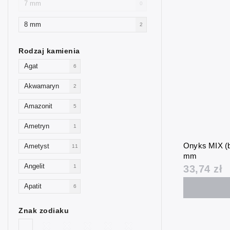
7 mm
0
8 mm
2
Rodzaj kamienia
Agat
6
Akwamaryn
2
Amazonit
5
Ametryn
1
Onyks MIX (b
Ametyst
11
mm
Angelit
33,74 zł
1
Apatit
6
Awenturyn
4
Znak zodiaku
Goldstone