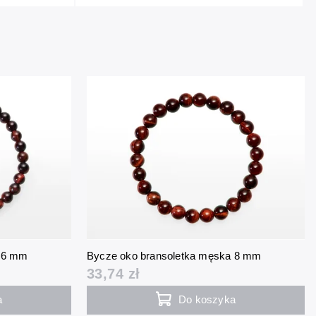
a 6 mm
Bycze oko bransoletka męska 8 mm
33,74 zł
a
Do koszyka