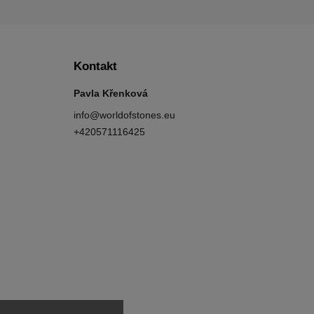
Kontakt
Pavla Křenková
info
@
worldofstones.eu
+420571116425