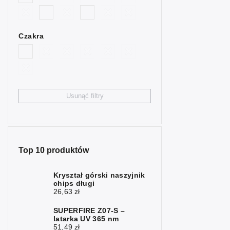
2
niebieski
Bycze oko
4
Czakra
Cytryn
4
Fluoryt
2
Granat
3
Usunąć filtry
Hematyt
7
Chryzopraz
1
Jaspis
6
Top 10 produktów
Kalcyt
2
Kryształ górski naszyjnik
chips długi
Karneol
2
26,63 zł
Kwarc
1
SUPERFIRE Z07-S –
latarka UV 365 nm
Kryształ
51,49 zł
6