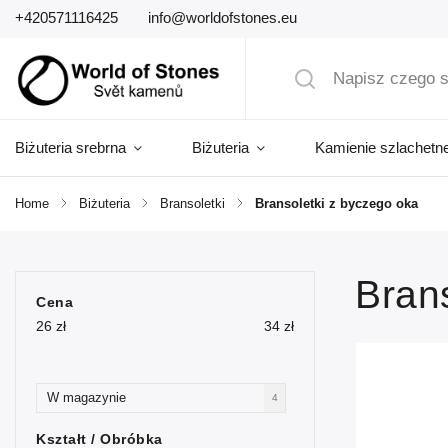
+420571116425
info@worldofstones.eu
Biżuteria srebrna
Biżuteria
Kamienie szlachetn
Home
/
Biżuteria
/
Bransoletki
/
Bransoletki z byczego oka
Bran
Cena
26
zł
34
zł
W magazynie
4
Kształt / Obróbka