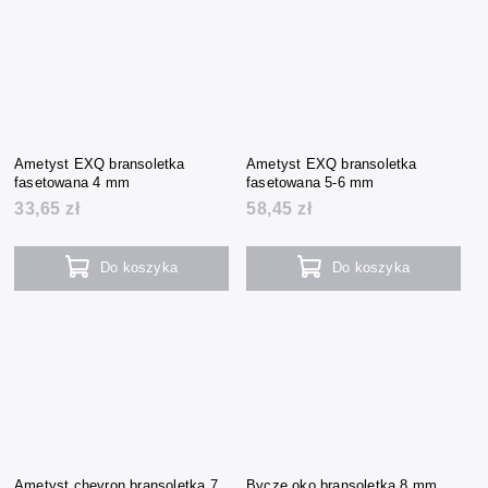
Ametyst EXQ bransoletka
Ametyst EXQ bransoletka
fasetowana 4 mm
fasetowana 5-6 mm
33,65 zł
58,45 zł
Do koszyka
Do koszyka
Ametyst chevron bransoletka 7
Bycze oko bransoletka 8 mm