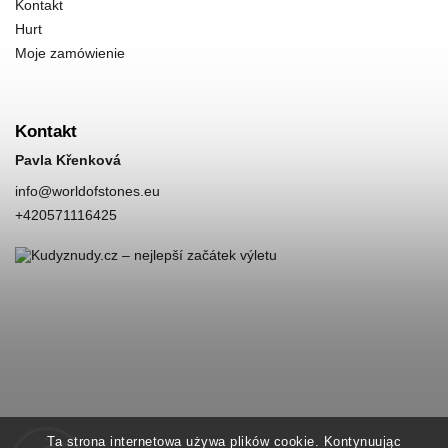
Kontakt
Hurt
Moje zamówienie
Kontakt
Pavla Křenková
info
@
worldofstones.eu
+420571116425
Ta strona internetowa używa plików cookie. Kontynuując