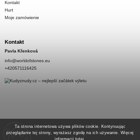
Kontakt
Hurt
Moje zamówienie
Kontakt
Pavla Křenková
info
@
worldofstones.eu
+420571116425
Ta strona internetowa używa plików cookie. Kontynuując
przeglądanie tej strony, wyrażasz zgodę na ich używanie. Więcej
informacji
tutaj
.