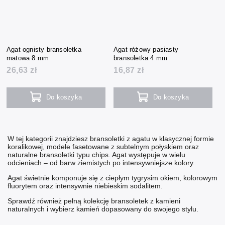
Agat ognisty bransoletka
Agat różowy pasiasty
matowa 8 mm
bransoletka 4 mm
26,63 zł
16,87 zł
Do koszyka
Do koszyka
W tej kategorii znajdziesz bransoletki z agatu w klasycznej formie
koralikowej, modele fasetowane z subtelnym połyskiem oraz
naturalne bransoletki typu chips. Agat występuje w wielu
odcieniach – od barw ziemistych po intensywniejsze kolory.
Agat świetnie komponuje się z ciepłym
tygrysim okiem
, kolorowym
fluorytem
oraz intensywnie niebieskim
sodalitem
.
Sprawdź również pełną kolekcję
bransoletek z kamieni
naturalnych
i wybierz kamień dopasowany do swojego stylu.