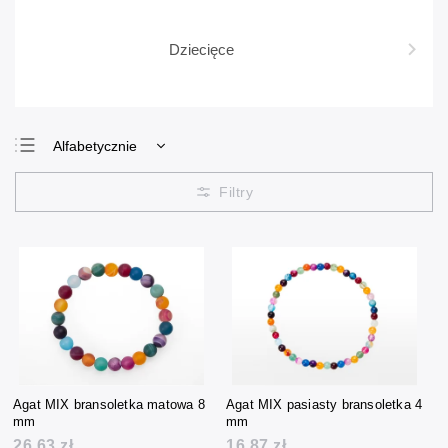
Dziecięce
Alfabetycznie
Najtańsze
Najdroższe
Najczęściej
sprzedawane
Agat MIX bransoletka matowa 8
Agat MIX pasiasty bransoletka 4
mm
mm
26,63 zł
16,87 zł