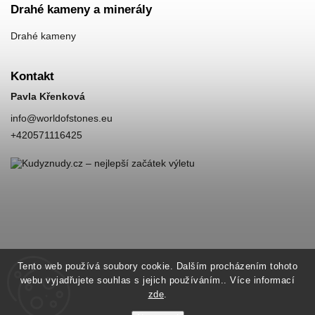
Drahé kameny a minerály
Drahé kameny
Kontakt
Pavla Křenková
info
@
worldofstones.eu
+420571116425
Tento web používá soubory cookie. Dalším procházením tohoto
webu vyjadřujete souhlas s jejich používáním.. Více informací
zde
.