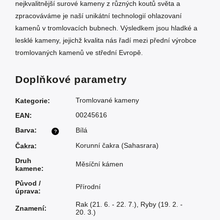
nejkvalitnější surové kameny z různých koutů světa a
zpracováváme je naší unikátní technologií ohlazovaní
kamenů v tromlovacích bubnech. Výsledkem jsou hladké a
lesklé kameny, jejichž kvalita nás řadí mezi přední výrobce
tromlovaných kamenů ve střední Evropě.
Doplňkové parametry
Tromlované kameny
Kategorie
:
00245616
EAN
:
Barva
:
Bílá
?
Korunní čakra (Sahasrara)
Čakra
:
Druh
Měsíční kámen
kamene
:
Původ /
Přírodní
úprava
:
Rak (21. 6. - 22. 7.)
,
Ryby (19. 2. -
Znamení
:
20. 3.)