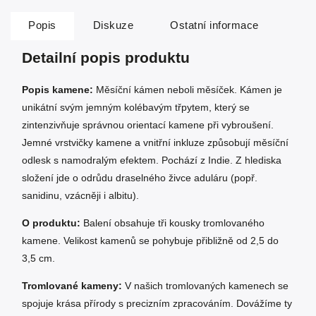
Popis
Diskuze
Ostatní informace
Detailní popis produktu
Popis kamene:
Měsíční kámen neboli měsíček. Kámen je
unikátní svým jemným kolébavým třpytem, který se
zintenzivňuje správnou orientací kamene při vybroušení.
Jemné vrstvičky kamene a vnitřní inkluze způsobují měsíční
odlesk s namodralým efektem. Pochází z Indie. Z hlediska
složení jde o odrůdu draselného živce aduláru (popř.
sanidinu, vzácněji i albitu).
O produktu:
Balení obsahuje tři kousky tromlovaného
kamene. Velikost kamenů se pohybuje přibližně od 2,5 do
3,5 cm.
Tromlované kameny:
V našich tromlovaných kamenech se
spojuje krása přírody s precizním zpracováním. Dovážíme ty