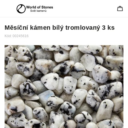
Měsíční kámen bílý tromlovaný 3 ks
Kód:
00245616