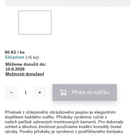
60 Kč
/ ks
Skladem
(>5 ks)
Můžeme doručit do:
10.8.2026
Možnosti doručení
Přidat do košíku
Přívěsek z ohlazeného obrázkového jaspisu je elegantním
doplňkem každého outfitu. Přívěsky vyrábíme ručně z
našich pečlivě vybraných tromlovaných kamenů. Pro dokonalý
vzhled a dlouhou životnost používáme kvalitní kovodíly české
výroby. Poutko přívěsku je vyrobeno z postříbřeného tombaku