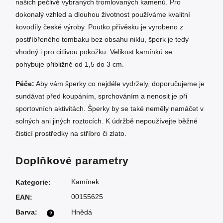
našich pečlivě vybraných tromlovaných kamenů. Pro
dokonalý vzhled a dlouhou životnost používáme kvalitní
kovodíly české výroby. Poutko přívěsku je vyrobeno z
postříbřeného tombaku bez obsahu niklu, šperk je tedy
vhodný i pro citlivou pokožku. Velikost kamínků se
pohybuje přibližně od 1,5 do 3 cm.
Péče:
Aby vám šperky co nejdéle vydržely, doporučujeme je
sundávat před koupáním, sprchováním a nenosit je při
sportovních aktivitách. Šperky by se také neměly namáčet v
solných ani jiných roztocích. K údržbě nepoužívejte běžné
čisticí prostředky na stříbro či zlato.
Doplňkové parametry
Kamínek
Kategorie
:
00155625
EAN
:
Barva
:
Hnědá
?