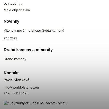
Velkoobchod
Moje objednávka
Novinky
Vítejte v novém e-shopu Světa kamenů
27.5.2025
Drahé kameny a minerály
Drahé kameny
Kontakt
Pavla Křenková
info
@
worldofstones.eu
+420571116425