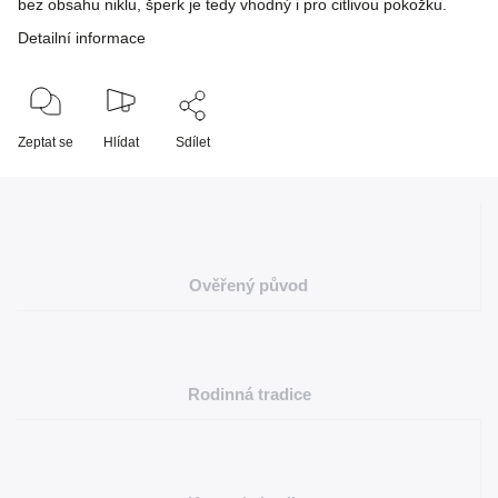
bez obsahu niklu, šperk je tedy vhodný i pro citlivou pokožku.
Detailní informace
Zeptat se
Hlídat
Sdílet
Ověřený původ
Rodinná tradice