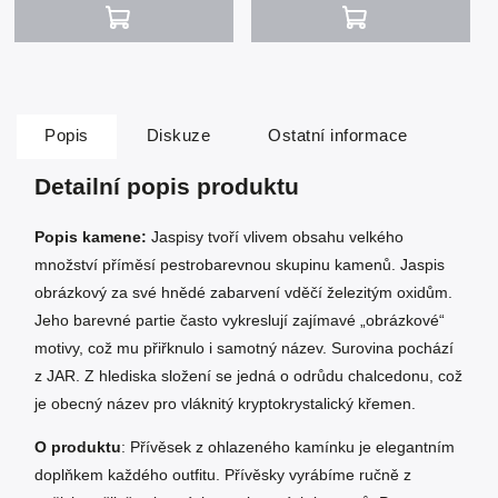
Popis
Diskuze
Ostatní informace
Detailní popis produktu
Popis kamene:
Jaspisy tvoří vlivem obsahu velkého
množství příměsí pestrobarevnou skupinu kamenů. Jaspis
obrázkový za své hnědé zabarvení vděčí železitým oxidům.
Jeho barevné partie často vykreslují zajímavé „obrázkové“
motivy, což mu přiřknulo i samotný název. Surovina pochází
z JAR. Z hlediska složení se jedná o odrůdu chalcedonu, což
je obecný název pro vláknitý kryptokrystalický křemen.
O produktu
: Přívěsek z ohlazeného kamínku je elegantním
doplňkem každého outfitu. Přívěsky vyrábíme ručně z