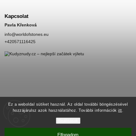
Kapcsolat
Pavla Křenková
info
@
worldofstones.eu
+420571116425
Ez a weboldal sütiket használ. Az oldal további böngészésével
hozzájárulsz azok használatához. További információk
itt
.
Beállítások
Elfogadom
Copyright 2026
World of Stones
. Minden jog fenntartva.