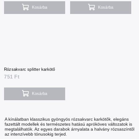
Kosárba
Kosárba
Rózsakvarc splitter karkötő
751 Ft
Kosárba
A kínálatban klasszikus gyöngyös rózsakvarc karkötők, elegáns
fazettált modellek és természetes hatású apróköves változatok is
megtalálhatók. Az egyes darabok árnyalata a halvány rózsaszíntől
az intenzívebb tónusokig terjed.