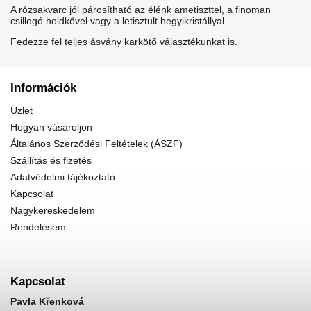
A rózsakvarc jól párosítható az élénk
ametiszttel
, a finoman
csillogó
holdkővel
vagy a letisztult
hegyikristállyal
.
Fedezze fel teljes
ásvány karkötő
választékunkat is.
Információk
Üzlet
Hogyan vásároljon
Általános Szerződési Feltételek (ÁSZF)
Szállítás és fizetés
Adatvédelmi tájékoztató
Kapcsolat
Nagykereskedelem
Rendelésem
Kapcsolat
Pavla Křenková