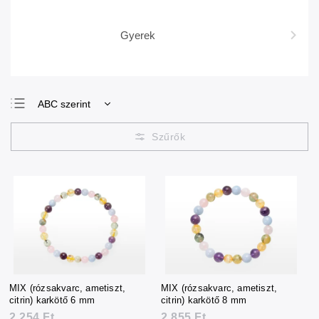
Gyerek
ABC szerint
Legolcsóbb elöl
Legdrágább
Legnépszerűbb
termékek
MIX (rózsakvarc, ametiszt,
MIX (rózsakvarc, ametiszt,
citrin) karkötő 6 mm
citrin) karkötő 8 mm
2 254 Ft
2 855 Ft