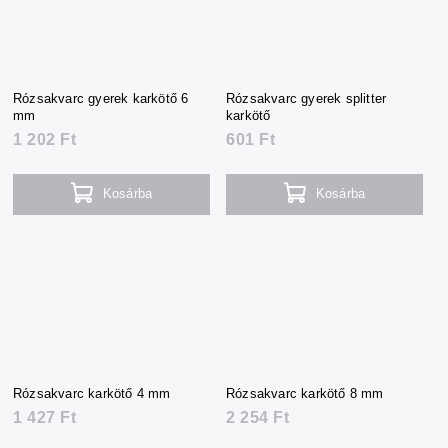
Rózsakvarc gyerek karkötő 6
Rózsakvarc gyerek splitter
mm
karkötő
1 202 Ft
601 Ft
Kosárba
Kosárba
Rózsakvarc karkötő 4 mm
Rózsakvarc karkötő 8 mm
1 427 Ft
2 254 Ft