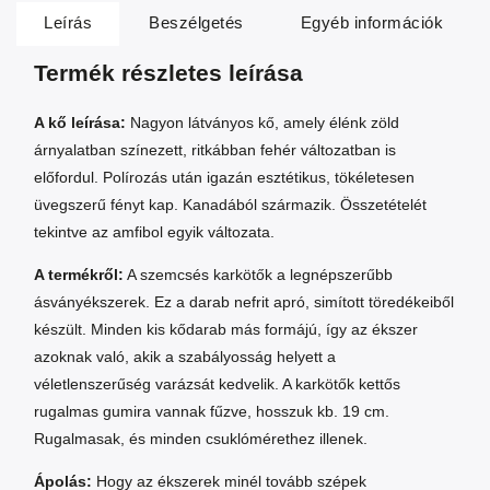
Leírás
Beszélgetés
Egyéb információk
Termék részletes leírása
A kő leírása:
Nagyon látványos kő, amely élénk zöld
árnyalatban színezett, ritkábban fehér változatban is
előfordul. Polírozás után igazán esztétikus, tökéletesen
üvegszerű fényt kap. Kanadából származik. Összetételét
tekintve az amfibol egyik változata.
A termékről:
A szemcsés karkötők a legnépszerűbb
ásványékszerek. Ez a darab nefrit apró, simított töredékeiből
készült. Minden kis kődarab más formájú, így az ékszer
azoknak való, akik a szabályosság helyett a
véletlenszerűség varázsát kedvelik. A karkötők kettős
rugalmas gumira vannak fűzve, hosszuk kb. 19 cm.
Rugalmasak, és minden csuklómérethez illenek.
Ápolás:
Hogy az ékszerek minél tovább szépek