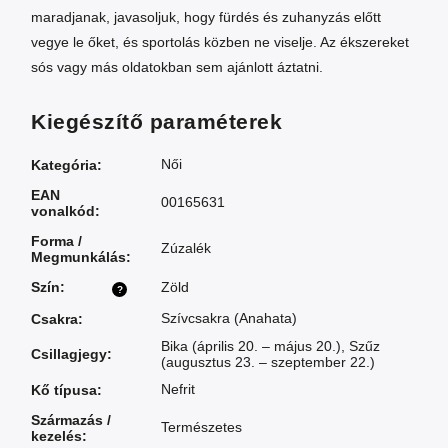
maradjanak, javasoljuk, hogy fürdés és zuhanyzás előtt
vegye le őket, és sportolás közben ne viselje. Az ékszereket
sós vagy más oldatokban sem ajánlott áztatni.
Kiegészítő paraméterek
Női
Kategória
:
EAN
00165631
vonalkód
:
Forma /
Zúzalék
Megmunkálás
:
Szín
:
Zöld
?
Szívcsakra (Anahata)
Csakra
:
Bika (április 20. – május 20.)
,
Szűz
Csillagjegy
:
(augusztus 23. – szeptember 22.)
Nefrit
Kő típusa
:
Származás /
Természetes
kezelés
: