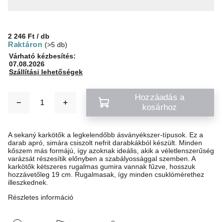
2 246 Ft
/ db
Raktáron
(>5 db)
Várható kézbesítés:
07.08.2026
Szállítási lehetőségek
Hozzáadás a
kosárhoz
A sekaný karkötők a legkelendőbb ásványékszer-típusok. Ez a
darab apró, simára csiszolt nefrit darabkákból készült. Minden
kőszem más formájú, így azoknak ideális, akik a véletlenszerűség
varázsát részesítik előnyben a szabályossággal szemben. A
karkötők kétszeres rugalmas gumira vannak fűzve, hosszuk
hozzávetőleg 19 cm. Rugalmasak, így minden csuklómérethez
illeszkednek.
Részletes információ