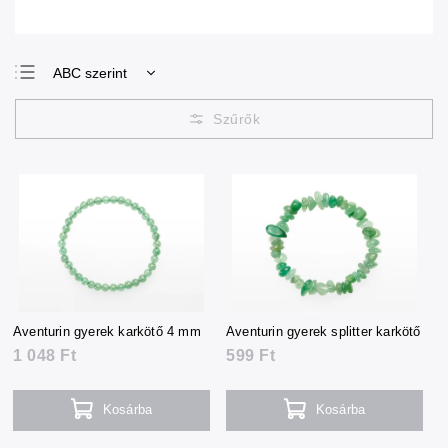
ABC szerint
Legolcsóbb elöl
Legdrágább
Legnépszerűbb
termékek
Aventurin gyerek karkötő 4 mm
Aventurin gyerek splitter karkötő
1 048 Ft
599 Ft
Kosárba
Kosárba