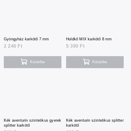
Gyöngyház karkötő 7 mm
Holdkő MIX karkötő 8 mm
2 246 Ft
5 390 Ft
Kosárba
Kosárba
Kék aventurin szintetikus gyerek
Kék aventurin szintetikus splitter
splitter karkötő
karkötő