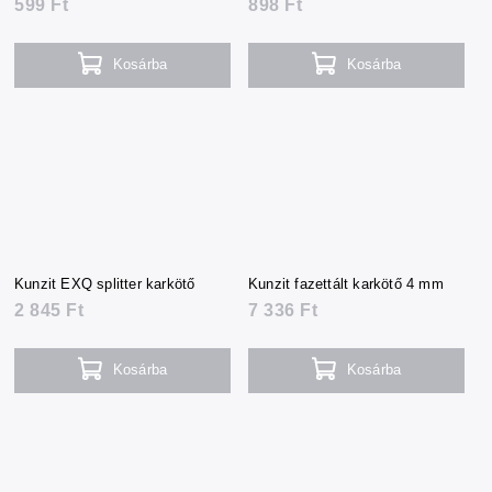
599 Ft
898 Ft
Kosárba
Kosárba
Kunzit EXQ splitter karkötő
Kunzit fazettált karkötő 4 mm
2 845 Ft
7 336 Ft
Kosárba
Kosárba