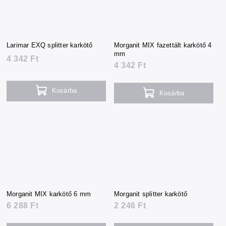
Larimar EXQ splitter karkötő
Morganit MIX fazettált karkötő 4
mm
4 342 Ft
4 342 Ft
Kosárba
Kosárba
Morganit MIX karkötő 6 mm
Morganit splitter karkötő
6 288 Ft
2 246 Ft