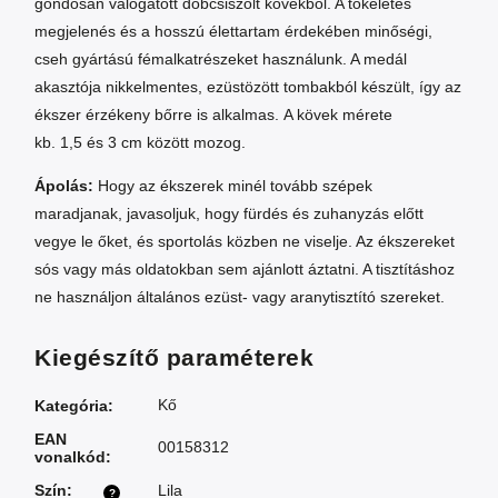
gondosan válogatott dobcsiszolt kövekből. A tökéletes
megjelenés és a hosszú élettartam érdekében minőségi,
cseh gyártású fémalkatrészeket használunk. A medál
akasztója nikkelmentes, ezüstözött tombakból készült, így az
ékszer érzékeny bőrre is alkalmas. A kövek mérete
kb. 1,5 és 3 cm között mozog.
Ápolás:
Hogy az ékszerek minél tovább szépek
maradjanak, javasoljuk, hogy fürdés és zuhanyzás előtt
vegye le őket, és sportolás közben ne viselje. Az ékszereket
sós vagy más oldatokban sem ajánlott áztatni. A tisztításhoz
ne használjon általános ezüst- vagy aranytisztító szereket.
Kiegészítő paraméterek
Kő
Kategória
:
EAN
00158312
vonalkód
:
Szín
:
Lila
?