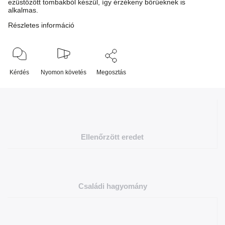
ezüstözött tombakból készül, így érzékeny bőrűeknek is
alkalmas.
Részletes információ
Kérdés
Nyomon követés
Megosztás
Ellenőrzött eredet
Családi hagyomány