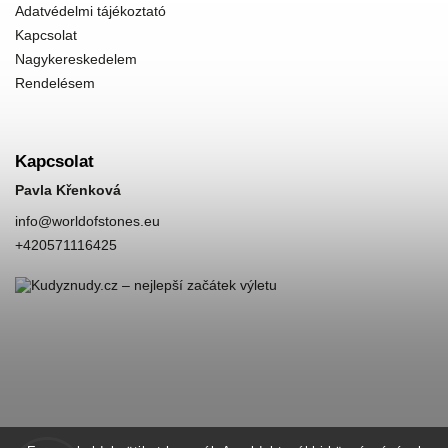
Adatvédelmi tájékoztató
Kapcsolat
Nagykereskedelem
Rendelésem
Kapcsolat
Pavla Křenková
info
@
worldofstones.eu
+420571116425