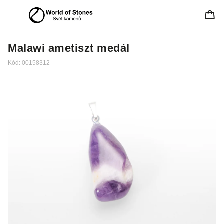
Malawi ametiszt medál
Kód:
00158312