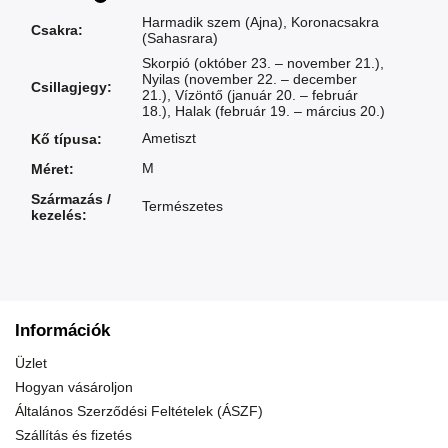
Harmadik szem (Ajna)
,
Koronacsakra
Csakra
:
(Sahasrara)
Skorpió (október 23. – november 21.)
,
Nyilas (november 22. – december
Csillagjegy
:
21.)
,
Vízöntő (január 20. – február
18.)
,
Halak (február 19. – március 20.)
Ametiszt
Kő típusa
:
M
Méret
:
Származás /
Természetes
kezelés
:
Információk
Üzlet
Hogyan vásároljon
Általános Szerződési Feltételek (ÁSZF)
Szállítás és fizetés