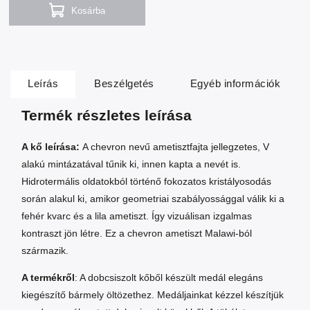
Kosárba
Leírás
Beszélgetés
Egyéb információk
Termék részletes leírása
A kő leírása:
A chevron nevű ametisztfajta jellegzetes, V
alakú mintázatával tűnik ki, innen kapta a nevét is.
Hidrotermális oldatokból történő fokozatos kristályosodás
során alakul ki, amikor geometriai szabályossággal válik ki a
fehér kvarc és a lila ametiszt. Így vizuálisan izgalmas
kontraszt jön létre. Ez a chevron ametiszt Malawi-ból
származik.
A termékről
: A dobcsiszolt kőből készült medál elegáns
kiegészítő bármely öltözethez. Medáljainkat kézzel készítjük