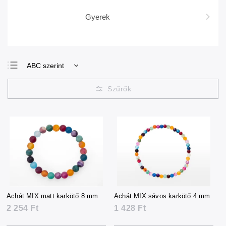
Gyerek
ABC szerint
Legolcsóbb elöl
Legdrágább
Legnépszerűbb
termékek
Achát MIX matt karkötő 8 mm
Achát MIX sávos karkötő 4 mm
2 254 Ft
1 428 Ft