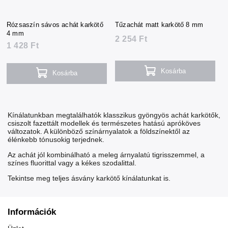
Rózsaszín sávos achát karkötő
Tűzachát matt karkötő 8 mm
4 mm
2 254 Ft
1 428 Ft
Kosárba
Kosárba
Kínálatunkban megtalálhatók klasszikus gyöngyös achát karkötők,
csiszolt fazettált modellek és természetes hatású apróköves
változatok. A különböző színárnyalatok a földszínektől az
élénkebb tónusokig terjednek.
Az achát jól kombinálható a meleg árnyalatú
tigrisszemmel
, a
színes
fluorittal
vagy a kékes
szodalittal
.
Tekintse meg teljes
ásvány karkötő
kínálatunkat is.
Információk