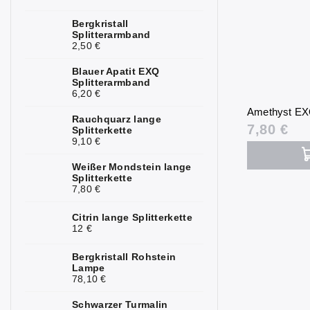
Kunzit
2
Bergkristall
Splitterarmband
2,50 €
Kyanit
1
Blauer Apatit EXQ
Labradorit
4
Splitterarmband
6,20 €
Lapislazuli
3
Amethyst EX
Rauchquarz lange
7,80 €
Larimar
1
Splitterkette
9,10 €
Magnesit
1
Weißer Mondstein lange
Splitterkette
Malachit
4
7,80 €
Mondstein
7
Citrin lange Splitterkette
12 €
Mookait
3
Bergkristall Rohstein
Morganit
3
Lampe
78,10 €
Nephrit
1
Schwarzer Turmalin