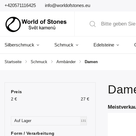
+420571116425
info@worldofstones.eu
Silberschmuck
Schmuck
Edelsteine
Startseite
/
Schmuck
/
Armbänder
/
Damen
Dam
Preis
2
€
27
€
Meistverkau
Auf Lager
131
Form / Verarbeitung