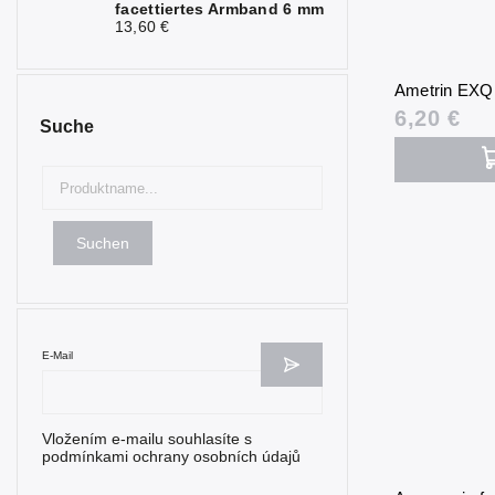
facettiertes Armband 6 mm
Obsidian
3
13,60 €
Olivin
1
Ametrin EXQ 
Onyx
2
6,20 €
Suche
Opal
1
Opalit
1
Perlmutt
1
Suchen
Rubin
5
Rosenquarz
5
Selenit
2
E-Mail
Seraphinit
1
Vložením e-mailu souhlasíte s
Serpentin
2
podmínkami ochrany osobních údajů
Sonnenstein
1