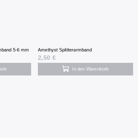
rmband 5-6 mm
Amethyst Splitterarmband
2,50 €
orb
In den Warenkorb