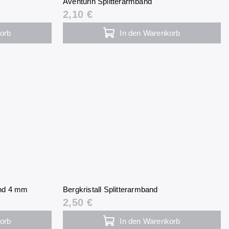
Aventurin Splitterarmband
2,10 €
orb
In den Warenkorb
and 4 mm
Bergkristall Splitterarmband
2,50 €
orb
In den Warenkorb