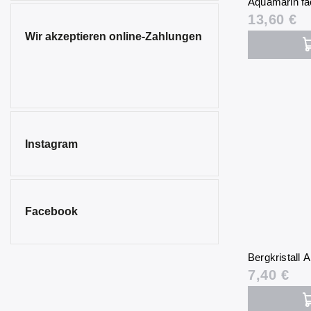
Aquamarin fa
13,60 €
Sodalith
4
Wir akzeptieren online-Zahlungen
Spinell
1
Turmalin
5
Tigerauge
4
Türkenit
2
Instagram
Türkis
1
Rauchquarz
2
Facebook
Bergkristall
7,40 €