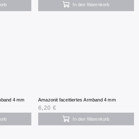
orb
In den Warenkorb
rmband 4 mm
Amazonit facettiertes Armband 4 mm
6,20 €
orb
In den Warenkorb