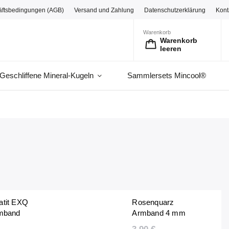
äftsbedingungen (AGB)
Versand und Zahlung
Datenschutzerklärung
Kont
Warenkorb
Warenkorb
leeren
Geschliffene Mineral-Kugeln
Sammlersets Mincool®
atit EXQ
Rosenquarz
rmband
Armband 4 mm