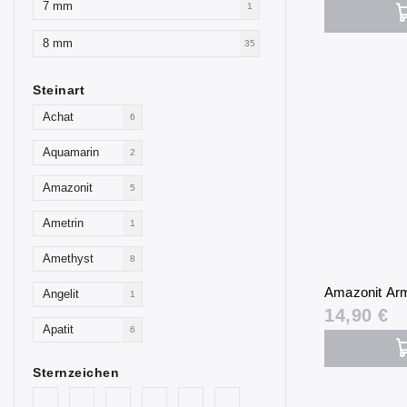
7 mm
1
8 mm
35
Steinart
Achat
6
Aquamarin
2
Amazonit
5
Ametrin
1
Amethyst
8
Amazonit Ar
Angelit
1
14,90 €
Apatit
6
Aventurin
2
Sternzeichen
Goldfluss