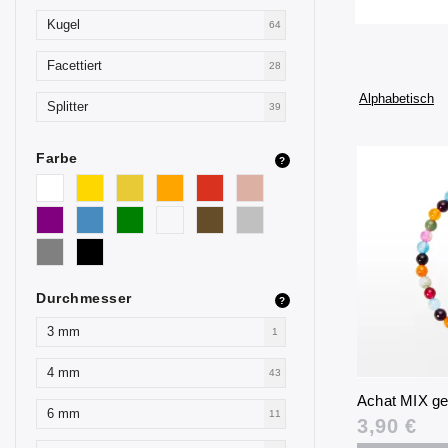
Kugel
64
Facettiert
28
Alphabetisch
Splitter
39
Farbe
?
Durchmesser
?
3 mm
1
4 mm
43
Achat MIX g
6 mm
11
3,90 €