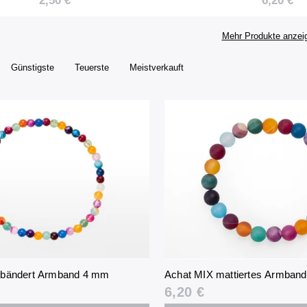
2,50 €
6,20 €
Mehr Produkte anzei
Günstigste
Teuerste
Meistverkauft
ebändert Armband 4 mm
Achat MIX mattiertes Armban
6,20 €