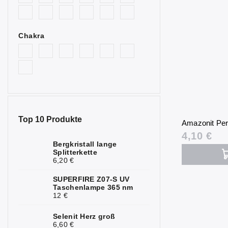
1
blau
Bullenauge
1
Chakra
Citrin
4
Fluorit
2
Granat
3
Hämatit
3
Top 10 Produkte
Amazonit Per
Chrysopras
1
4,10 €
Jaspis
Bergkristall lange
5
Splitterkette
6,20 €
Calcit
2
SUPERFIRE Z07-S UV
Karneol
2
Taschenlampe 365 nm
12 €
Quarz
1
Selenit Herz groß
Bergkristall
4
6,60 €