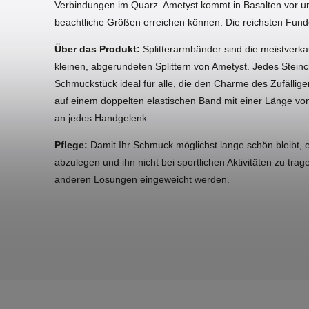
Verbindungen im Quarz. Ametyst kommt in Basalten vor und 
beachtliche Größen erreichen können. Die reichsten Fundor
Über das Produkt:
Splitterarmbänder sind die meistverka
kleinen, abgerundeten Splittern von Ametyst. Jedes Stein
Schmuckstück ideal für alle, die den Charme des Zufällig
auf einem doppelten elastischen Band mit einer Länge vo
an jedes Handgelenk.
Pflege:
Damit Ihr Schmuck möglichst lange schön bleibt,
abzulegen und ihn nicht bei sportlichen Aktivitäten zu tra
anderen Lösungen eingeweicht werden.