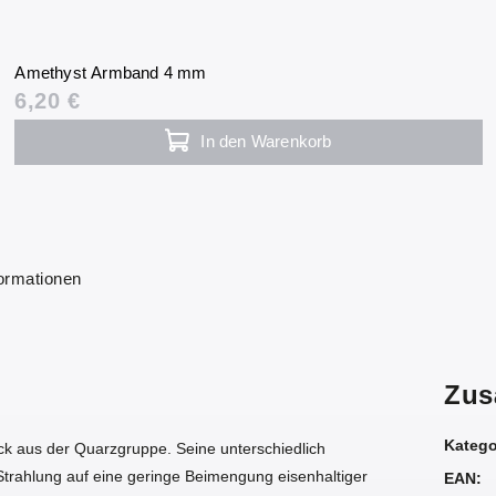
Amethyst Armband 4 mm
6,20 €
In den Warenkorb
formationen
Zus
Katego
ück aus der Quarzgruppe. Seine unterschiedlich
 Strahlung auf eine geringe Beimengung eisenhaltiger
EAN
: