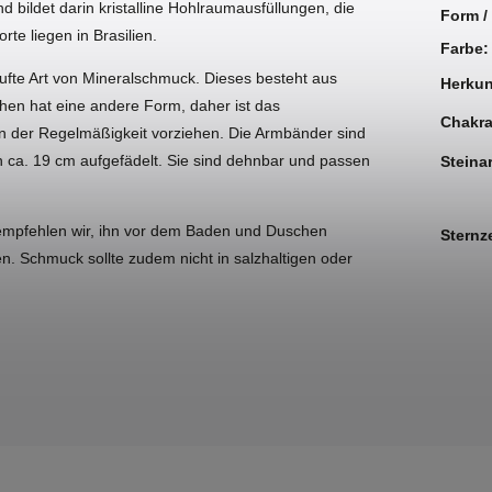
bildet darin kristalline Hohlraumausfüllungen, die
Form /
te liegen in Brasilien.
Farbe
:
ufte Art von Mineralschmuck. Dieses besteht aus
Herkun
chen hat eine andere Form, daher ist das
Chakr
en der Regelmäßigkeit vorziehen. Die Armbänder sind
n ca. 19 cm aufgefädelt. Sie sind dehnbar und passen
Steinar
 empfehlen wir, ihn vor dem Baden und Duschen
Sternz
gen. Schmuck sollte zudem nicht in salzhaltigen oder