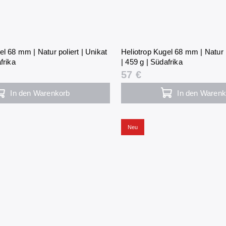
el 68 mm | Natur poliert | Unikat
Heliotrop Kugel 68 mm | Natur p
frika
| 459 g | Südafrika
57 €
In den Warenkorb
In den Warenk
Neu