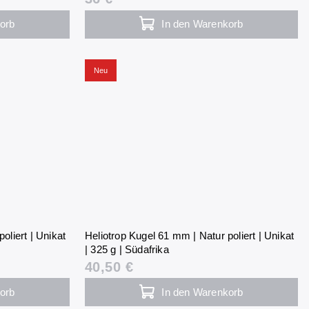
orb
In den Warenkorb
Neu
oliert | Unikat
Heliotrop Kugel 61 mm | Natur poliert | Unikat
| 325 g | Südafrika
40,50 €
orb
In den Warenkorb