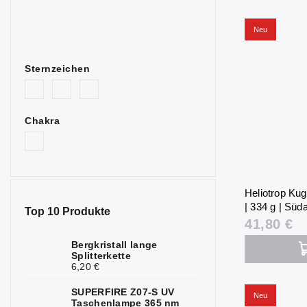
Neu
Sternzeichen
Chakra
Heliotrop Kug
| 334 g | Süda
Top 10 Produkte
41,80 €
Bergkristall lange
Splitterkette
6,20 €
SUPERFIRE Z07-S UV
Neu
Taschenlampe 365 nm