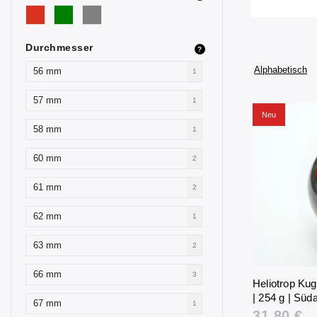
Durchmesser
?
Alphabetisch
56 mm
1
57 mm
1
Neu
58 mm
1
60 mm
2
61 mm
2
62 mm
1
63 mm
2
66 mm
3
Heliotrop Kug
| 254 g | Süda
67 mm
1
31,80 €