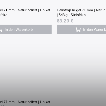
el 71 mm | Natur poliert | Unikat
Heliotrop Kugel 71 mm | Natur p
frika
| 548 g | Südafrika
68,20 €
In den Warenkorb
In den Warenk
el 77 mm | Natur poliert | Unikat