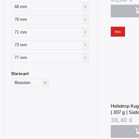
68 mm
3
70 mm
1
Neu
71 mm
2
73 mm
1
77 mm
1
Steinart
Blutstein
22
Heliotrop Kug
| 307 g | Süda
38,40 €