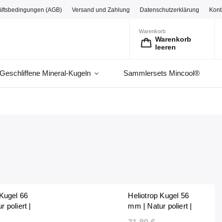
äftsbedingungen (AGB)
Versand und Zahlung
Datenschutzerklärung
Kont
Warenkorb
Warenkorb
leeren
Geschliffene Mineral-Kugeln
Sammlersets Mincool®
 Kugel 66
Heliotrop Kugel 56
 poliert |
mm | Natur poliert |
21 g |
Unikat | 254 g |