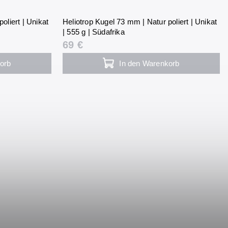
oliert | Unikat
Heliotrop Kugel 73 mm | Natur poliert | Unikat
| 555 g | Südafrika
69 €
orb
In den Warenkorb