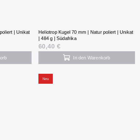
oliert | Unikat
Heliotrop Kugel 70 mm | Natur poliert | Unikat
| 484 g | Südafrika
60,40 €
orb
In den Warenkorb
Neu