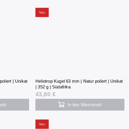
Neu
oliert | Unikat
Heliotrop Kugel 63 mm | Natur poliert | Unikat
| 352 g | Südafrika
43,80 €
orb
In den Warenkorb
Neu