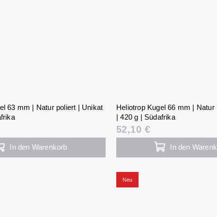
el 63 mm | Natur poliert | Unikat
Heliotrop Kugel 66 mm | Natur p
frika
| 420 g | Südafrika
52,10 €
In den Warenkorb
In den Warenk
Neu