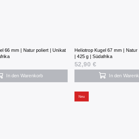
el 66 mm | Natur poliert | Unikat
Heliotrop Kugel 67 mm | Natur p
frika
| 425 g | Südafrika
52,90 €
In den Warenkorb
In den Warenk
Neu