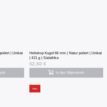
oliert | Unikat
Heliotrop Kugel 66 mm | Natur poliert | Unikat
| 421 g | Südafrika
52,50 €
orb
In den Warenkorb
Neu