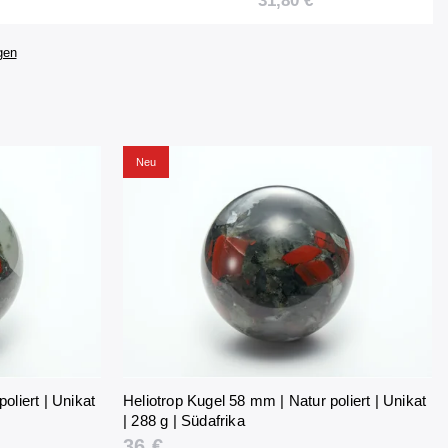
31,80 €
Südafrika
gen
Neu
oliert | Unikat
Heliotrop Kugel 58 mm | Natur poliert | Unikat
| 288 g | Südafrika
36 €