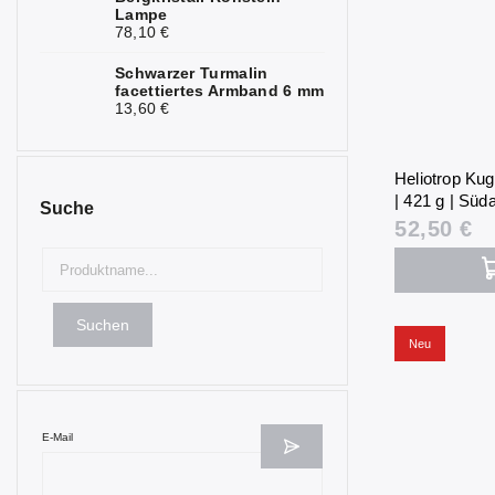
Lampe
78,10 €
Schwarzer Turmalin
facettiertes Armband 6 mm
13,60 €
Heliotrop Kug
| 421 g | Süda
Suche
52,50 €
Suchen
Neu
E-Mail