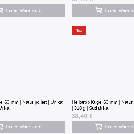
In den Warenkorb
In den Warenk
Neu
el 60 mm | Natur poliert | Unikat
Heliotrop Kugel 60 mm | Natur p
frika
| 310 g | Südafrika
38,40 €
In den Warenkorb
In den Warenk