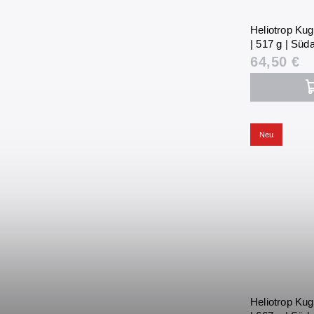
Heliotrop Kug
| 517 g | Süda
64,50 €
Neu
Heliotrop Kug