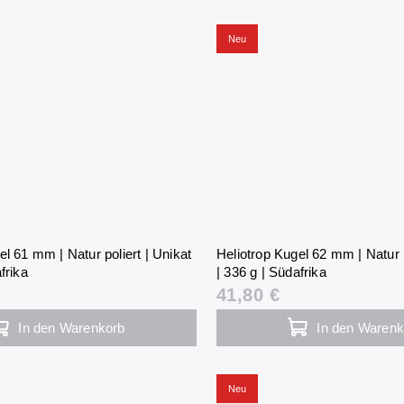
Neu
el 61 mm | Natur poliert | Unikat
Heliotrop Kugel 62 mm | Natur p
frika
| 336 g | Südafrika
41,80 €
In den Warenkorb
In den Warenk
Neu