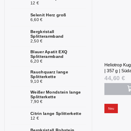
12 €
Selenit Herz groß
6,60 €
Bergkristall
Splitterarmband
2,50 €
Blauer Apatit EXQ
Splitterarmband
6,20 €
Heliotrop Kug
| 357 g | Süda
Rauchquarz lange
Splitterkette
44,60 €
9,10 €
Weißer Mondstein lange
Splitterkette
7,90 €
Neu
Citrin lange Splitterkette
12 €
Bergkristall Rohstein