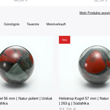
44,60 €
52,50 €
Südafrika
Südafrika
Mehr Produkte anzei
Günstigste
Teuerste
Meistverkauft
Neu
el 56 mm | Natur poliert | Unikat
Heliotrop Kugel 57 mm | Natur p
frika
| 263 g | Südafrika
32,70 €