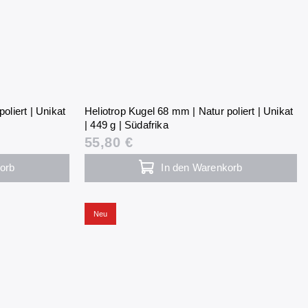
oliert | Unikat
Heliotrop Kugel 68 mm | Natur poliert | Unikat
| 449 g | Südafrika
55,80 €
orb
In den Warenkorb
Neu