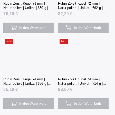
Rubin Zoisit Kugel 71 mm |
Rubin Zoisit Kugel 72 mm |
Natur poliert | Unikat | 630 g |
Natur poliert | Unikat | 662 g |
Tansania
Tansania
78,10 €
82,20 €
In den Warenkorb
In den Warenkorb
Neu
Neu
Rubin Zoisit Kugel 74 mm |
Rubin Zoisit Kugel 74 mm |
Natur poliert | Unikat | 686 g |
Natur poliert | Unikat | 714 g |
Tansania
Tansania
85,10 €
88,80 €
In den Warenkorb
In den Warenkorb