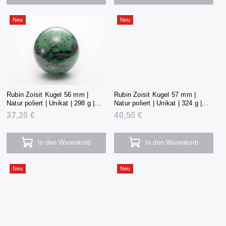
Neu
Neu
Rubin Zoisit Kugel 56 mm |
Rubin Zoisit Kugel 57 mm |
Natur poliert | Unikat | 298 g |
Natur poliert | Unikat | 324 g |
Tansania
Tansania
37,20 €
40,50 €
In den Warenkorb
In den Warenkorb
Neu
Neu