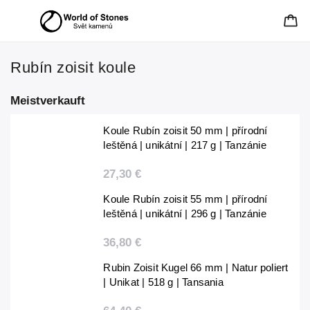
Rubín zoisit koule
Meistverkauft
Koule Rubín zoisit 50 mm | přírodní
leštěná | unikátní | 217 g | Tanzánie
27,30 €
Koule Rubín zoisit 55 mm | přírodní
leštěná | unikátní | 296 g | Tanzánie
36,80 €
Rubin Zoisit Kugel 66 mm | Natur poliert
| Unikat | 518 g | Tansania