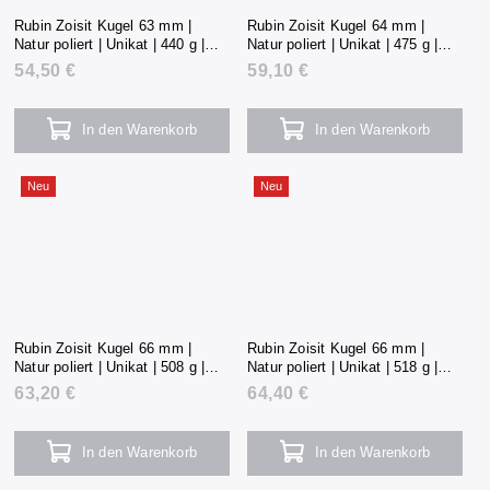
Rubin Zoisit Kugel 63 mm |
Rubin Zoisit Kugel 64 mm |
Natur poliert | Unikat | 440 g |
Natur poliert | Unikat | 475 g |
Tansania
Tansania
54,50 €
59,10 €
In den Warenkorb
In den Warenkorb
Neu
Neu
Rubin Zoisit Kugel 66 mm |
Rubin Zoisit Kugel 66 mm |
Natur poliert | Unikat | 508 g |
Natur poliert | Unikat | 518 g |
Tansania
Tansania
63,20 €
64,40 €
In den Warenkorb
In den Warenkorb