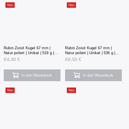
Neu
Neu
Rubin Zoisit Kugel 67 mm |
Rubin Zoisit Kugel 67 mm |
Natur poliert | Unikat | 519 g |
Natur poliert | Unikat | 536 g |
Tansania
Tansania
64,40 €
66,50 €
In den Warenkorb
In den Warenkorb
Neu
Neu