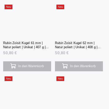
Neu
Neu
Rubin Zoisit Kugel 61 mm |
Rubin Zoisit Kugel 62 mm |
Natur poliert | Unikat | 407 g |
Natur poliert | Unikat | 408 g |
Tansania
Tansania
50,80 €
50,80 €
In den Warenkorb
In den Warenkorb
Neu
Neu