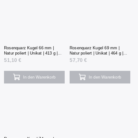
Rosenquarz Kugel 66 mm |
Rosenquarz Kugel 69 mm |
Natur poliert | Unikat | 413 g |
Natur poliert | Unikat | 464 g |
Madagaskar
Madagaskar
51,10 €
57,70 €
In den Warenkorb
In den Warenkorb