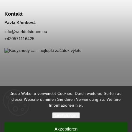
Kontakt
Pavla Křenková
info
@
worldofstones.eu
+420571116425
Diese Website verwendet Cookies. Durch weiteres Surfen auf
dieser Website stimmen Sie deren Verwendung zu. Weitere
Informationen
hier
.
Einstellungen
Akzeptieren
Copyright 2026
World of Stones
. Alle Rechte vorbehalten.