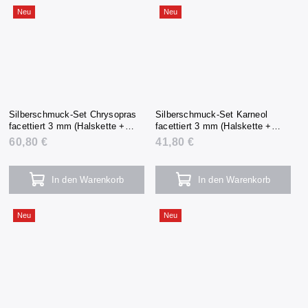
Neu
Neu
Silberschmuck-Set Chrysopras
Silberschmuck-Set Karneol
facettiert 3 mm (Halskette +
facettiert 3 mm (Halskette +
Armband + Ohrringe)
Armband + Ohrringe)
60,80 €
41,80 €
In den Warenkorb
In den Warenkorb
Neu
Neu