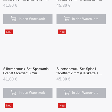
Armband + Ohrringe)
Armband + Ohrringe)
41,80 €
45,30 €
In den Warenkorb
In den Warenkorb
Neu
Neu
Silberschmuck-Set Spessartin-
Silberschmuck-Set Spinell
Granat facettiert 3 mm
facettiert 2 mm (Halskette +
(Halskette + Armband +
Armband + Ohrringe)
41,80 €
45,30 €
Ohrringe)
In den Warenkorb
In den Warenkorb
Neu
Neu