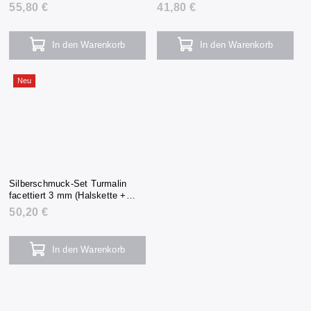
Armband + Ohrringe)
Armband + Ohrringe)
55,80 €
41,80 €
In den Warenkorb
In den Warenkorb
Neu
Silberschmuck-Set Turmalin
facettiert 3 mm (Halskette +
Armband + Ohrringe)
50,20 €
In den Warenkorb