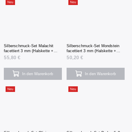
Neu
Neu
Silberschmuck-Set Malachit
Silberschmuck-Set Mondstein
facettiert 3 mm (Halskette +
facettiert 3 mm (Halskette +
Armband + Ohrringe)
Armband + Ohrringe)
55,80 €
50,20 €
In den Warenkorb
In den Warenkorb
Neu
Neu