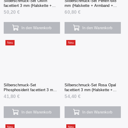
Silberschmuck-Set Olivin
Silberschmuck-Set Perlen 6x8
facettiert 3 mm (Halskette +
mm (Halskette + Armband +
Armband + Ohrringe)
Ohrringe)
50,20 €
60,80 €
In den Warenkorb
In den Warenkorb
Neu
Neu
Silberschmuck-Set
Silberschmuck-Set Rosa Opal
Phosphosiderit facettiert 3 mm
facettiert 3 mm (Halskette +
(Halskette + Armband +
Armband + Ohrringe)
41,80 €
54,40 €
Ohrringe)
In den Warenkorb
In den Warenkorb
Neu
Neu