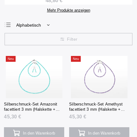
48,80 €
Mehr Produkte anzeigen
Alphabetisch
Günstigste
Teuerste
Meistverkauft
Neu
Neu
Silberschmuck-Set Amazonit
Silberschmuck-Set Amethyst
facettiert 3 mm (Halskette +
facettiert 3 mm (Halskette +
Armband + Ohrringe)
Armband + Ohrringe)
45,30 €
45,30 €
In den Warenkorb
In den Warenkorb