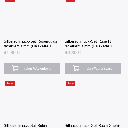
Silberschmuck-Set Rosenquarz
Silberschmuck-Set Rubellit
facettiert 3 mm (Halskette +
facettiert 3 mm (Halskette +
Armband + Ohrringe)
Armband + Ohrringe)
41,80 €
60,80 €
In den Warenkorb
In den Warenkorb
Neu
Neu
Silberschmuck-Set Rubin
Silberschmuck-Set Rubin-Saphir