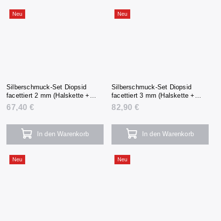
Neu
Neu
Silberschmuck-Set Diopsid
Silberschmuck-Set Diopsid
facettiert 2 mm (Halskette +
facettiert 3 mm (Halskette +
Armband + Ohrringe)
Armband + Ohrringe)
67,40 €
82,90 €
In den Warenkorb
In den Warenkorb
Neu
Neu