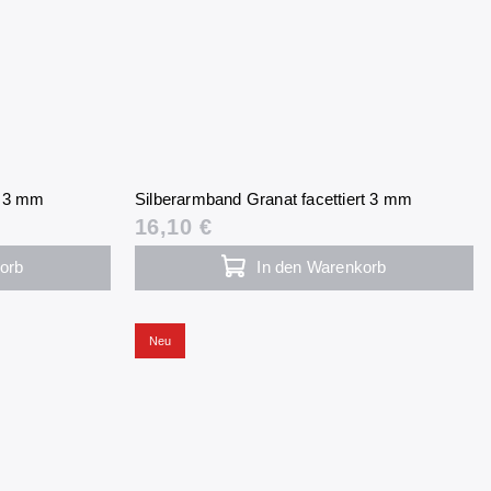
rt 3 mm
Silberarmband Granat facettiert 3 mm
16,10 €
orb
In den Warenkorb
Neu