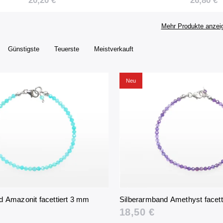
20,20 €
26,80 €
Mehr Produkte anzei
Günstigste
Teuerste
Meistverkauft
Neu
d Amazonit facettiert 3 mm
Silberarmband Amethyst facett
18,50 €