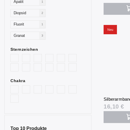
Apatit
1
Diopsid
2
Fluorit
1
Neu
Granat
3
Chrysopras
2
Sternzeichen
Karneol
1
Bergkristall
1
Chakra
Kunzit
1
Labradorit
1
Silberarmband
Lapislazuli
1
16,10 €
Larimar
1
Malachit
1
Top 10 Produkte