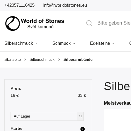
+420571116425
info@worldofstones.eu
Silberschmuck
Schmuck
Edelsteine
Startseite
/
Silberschmuck
/
Silberarmbänder
Silb
Preis
16
€
33
€
Meistverkau
Auf Lager
41
Farbe
?