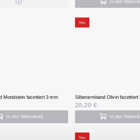
In den Warenk
Neu
d Mondstein facettiert 3 mm
Silberarmband Olivin facettier
20,20 €
In den Warenkorb
In den Warenk
Neu