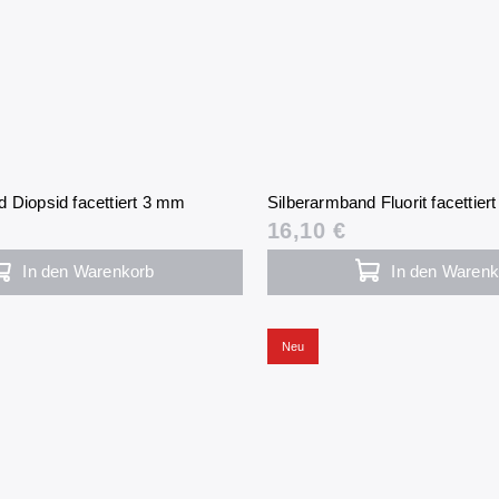
 Diopsid facettiert 3 mm
Silberarmband Fluorit facettie
16,10 €
In den Warenkorb
In den Warenk
Neu