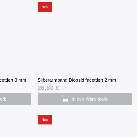
Neu
cettiert 3 mm
Silberarmband Diopsid facettiert 2 mm
26,80 €
orb
In den Warenkorb
Neu