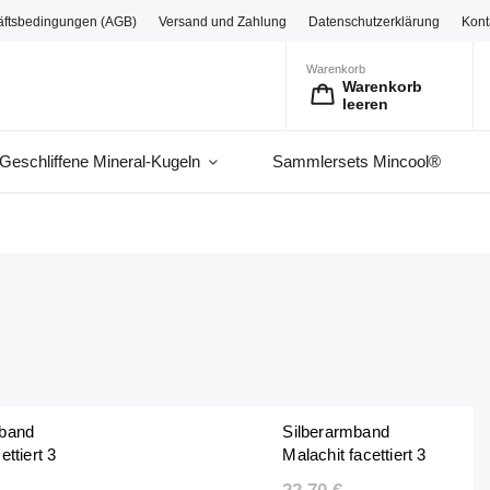
äftsbedingungen (AGB)
Versand und Zahlung
Datenschutzerklärung
Kont
Warenkorb
Warenkorb
leeren
Geschliffene Mineral-Kugeln
Sammlersets Mincool®
mband
Silberarmband
ettiert 3
Malachit facettiert 3
mm