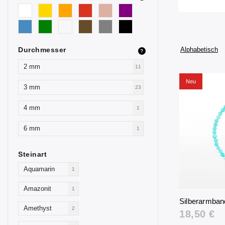
Durchmesser
Alphabetisch
?
2 mm
11
Neu
3 mm
23
4 mm
1
6 mm
1
Steinart
Aquamarin
1
Amazonit
1
Silberarmban
Amethyst
2
18,50 €