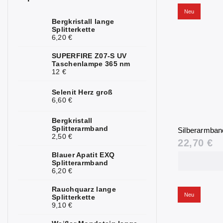
Neu
Mondstein
1
Bergkristall lange
Splitterkette
Opal
2
6,20 €
Perlen
1
SUPERFIRE Z07-S UV
Taschenlampe 365 nm
Rubin
12 €
3
Rosenquarz
1
Selenit Herz groß
6,60 €
Saphir
2
Bergkristall
Splitterarmband
Seraphinit
Silberarmband
1
2,50 €
22,70 €
Sonnenstein
1
Blauer Apatit EXQ
Splitterarmband
Sodalith
2
6,20 €
Spinell
2
Rauchquarz lange
Neu
Splitterkette
9,10 €
Topas
2