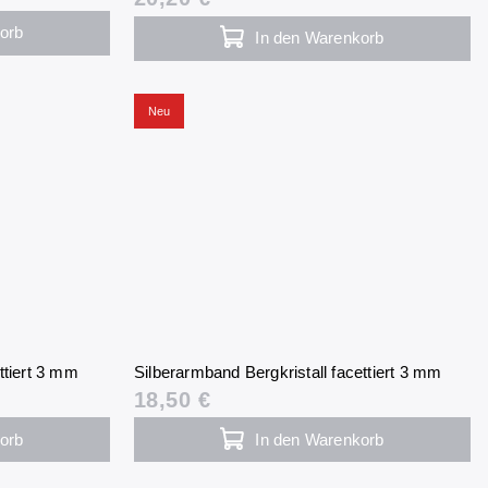
orb
In den Warenkorb
Neu
ttiert 3 mm
Silberarmband Bergkristall facettiert 3 mm
18,50 €
orb
In den Warenkorb