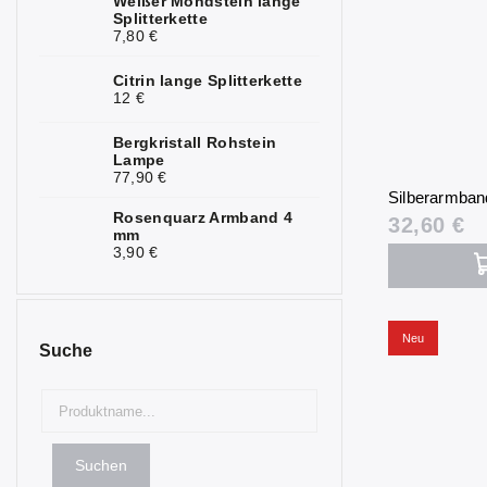
Weißer Mondstein lange
Turmalin
2
Splitterkette
7,80 €
Türkis
1
Citrin lange Splitterkette
Rubelit
1
12 €
Fosfosiderit
1
Bergkristall Rohstein
Lampe
77,90 €
Silberarmband
Rosenquarz Armband 4
32,60 €
mm
3,90 €
Neu
Suche
Suchen