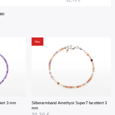
22,70 €
gen
Neu
iert 3 mm
Silberarmband Amethyst Super7 facettiert 3
mm
20,20 €