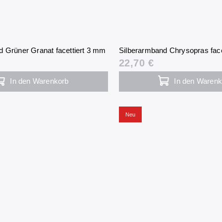
d Grüner Granat facettiert 3 mm
Silberarmband Chrysopras face
22,70 €
In den Warenkorb
In den Warenk
Neu