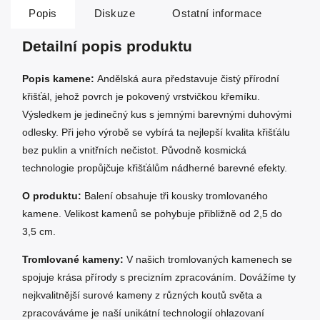
Popis
Diskuze
Ostatní informace
Detailní popis produktu
Popis kamene:
Andělská aura představuje čistý přírodní
křišťál, jehož povrch je pokovený vrstvičkou křemíku.
Výsledkem je jedinečný kus s jemnými barevnými duhovými
odlesky. Při jeho výrobě se vybírá ta nejlepší kvalita křišťálu
bez puklin a vnitřních nečistot. Původně kosmická
technologie propůjčuje křišťálům nádherné barevné efekty.
O produktu:
Balení obsahuje tři kousky tromlovaného
kamene. Velikost kamenů se pohybuje přibližně od 2,5 do
3,5 cm.
Tromlované kameny:
V našich tromlovaných kamenech se
spojuje krása přírody s precizním zpracováním. Dovážíme ty
nejkvalitnější surové kameny z různých koutů světa a
zpracováváme je naší unikátní technologií ohlazovaní