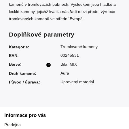
kamenů v tromlovacích bubnech. Výsledkem jsou hladké a
lesklé kameny, jejichž kvalita nás řadí mezi přední výrobce
tromlovaných kamenů ve střední Evropě.
Doplňkové parametry
Tromlované kameny
Kategorie
:
00245531
EAN
:
Barva
:
Bílá
,
MIX
?
Aura
Druh kamene
:
Upravený materiál
Původ / úprava
:
Informace pro vás
Prodejna