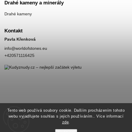
Drahé kameny a minerály
Drahé kameny
Kontakt
Pavla Křenková
info
@
worldofstones.eu
+420571116425
Tento web používá soubory cookie. Dalším procházením tohoto
webu vyjadřujete souhlas s jejich používáním.. Více informací
zde
.