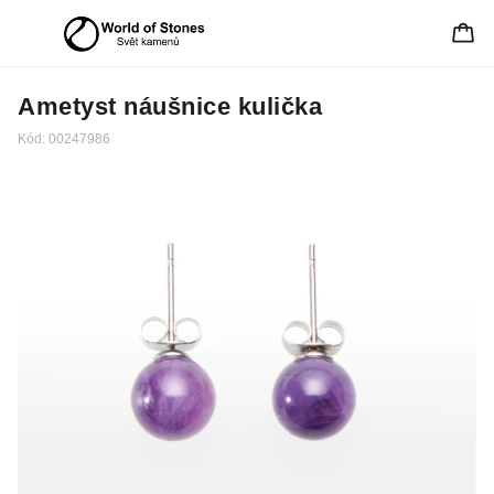
Ametyst náušnice kulička
Kód:
00247986