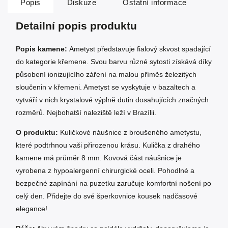
Popis
Diskuze
Ostatní informace
Detailní popis produktu
Popis kamene:
Ametyst představuje fialový skvost spadající
do kategorie křemene. Svou barvu různé sytosti získává díky
působení ionizujícího záření na malou příměs železitých
sloučenin v křemeni. Ametyst se vyskytuje v bazaltech a
vytváří v nich krystalové výplně dutin dosahujících značných
rozměrů. Nejbohatší naleziště leží v Brazílii.
O produktu:
Kuličkové náušnice z broušeného ametystu,
které podtrhnou vaši přirozenou krásu. Kulička z drahého
kamene má průměr 8 mm. Kovová část náušnice je
vyrobena z hypoalergenní chirurgické oceli. Pohodlné a
bezpečné zapínání na puzetku zaručuje komfortní nošení po
celý den. Přidejte do své šperkovnice kousek nadčasové
elegance!