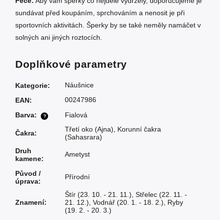
Péče:
Aby vám šperky co nejdéle vydržely, doporučujeme je
sundávat před koupáním, sprchováním a nenosit je při
sportovních aktivitách. Šperky by se také neměly namáčet v
solných ani jiných roztocích.
Doplňkové parametry
Náušnice
Kategorie
:
00247986
EAN
:
Barva
:
Fialová
?
Třetí oko (Ajna)
,
Korunní čakra
Čakra
:
(Sahasrara)
Druh
Ametyst
kamene
:
Původ /
Přírodní
úprava
:
Štír (23. 10. - 21. 11.)
,
Střelec (22. 11. -
Znamení
:
21. 12.)
,
Vodnář (20. 1. - 18. 2.)
,
Ryby
(19. 2. - 20. 3.)