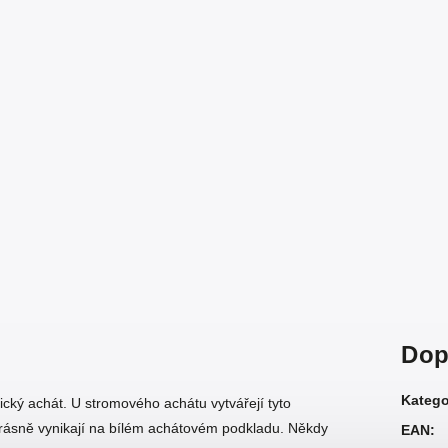
Dop
Katego
ický achát. U stromového achátu vytvářejí tyto
 krásně vynikají na bílém achátovém podkladu. Někdy
EAN
: