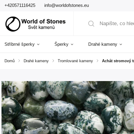
+420571116425
info@worldofstones.eu
Stříbrné šperky
Šperky
Drahé kameny
Domů
/
Drahé kameny
/
Tromlované kameny
/
Achát stromový t