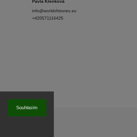
Pavla Křenková
info
@
worldofstones.eu
+420571116425
Souhlasím