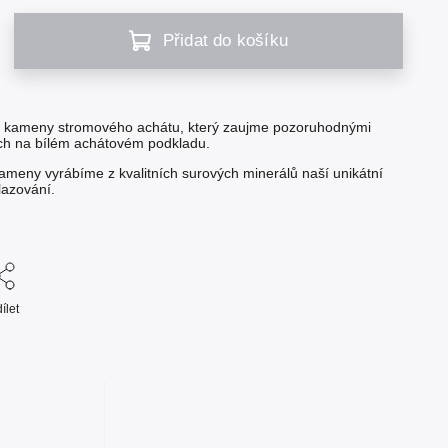
Přidat do košíku
mi kameny stromového achátu, který zaujme pozoruhodnými
ch na bílém achátovém podkladu.
ameny vyrábíme z kvalitních surových minerálů naší unikátní
lazování.
ílet