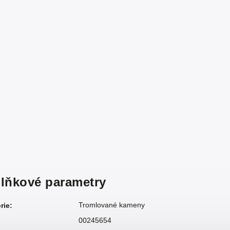
lňkové parametry
Tromlované kameny
rie
:
00245654