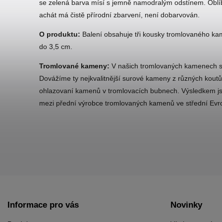
se zelená barva mísí s jemně namodralým odstínem. Oblíben
achát má čistě přírodní zbarvení, není dobarvován.
O produktu:
Balení obsahuje tři kousky tromlovaného kam
do 3,5 cm.
Tromlované kameny:
V našich tromlovaných kamenech se
Dovážíme ty nejkvalitnější surové kameny z různých koutů
ohlazovaní kamenů v tromlovacích bubnech. Výsledkem jsou
mezi přední výrobce tromlovaných kamenů ve střední Evr
Informace pro vás
Novinky