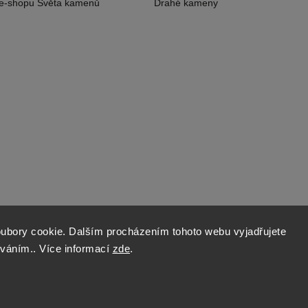
 e-shopu Světa kamenů
Drahé kameny
ubory cookie. Dalším procházením tohoto webu vyjadřujete
íváním.. Více informací
zde
.
Copyright 2026
World of Stones
. Všechna práva vyhrazena.
Vytvořil
Shoptet
| Design
Shoptak.cz