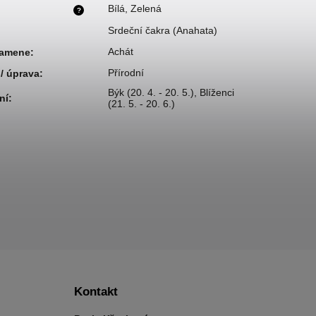
Bílá
,
Zelená
?
Srdeční čakra (Anahata)
Achát
kamene
:
Přírodní
/ úprava
:
Býk (20. 4. - 20. 5.)
,
Blíženci
ní
:
(21. 5. - 20. 6.)
Kontakt