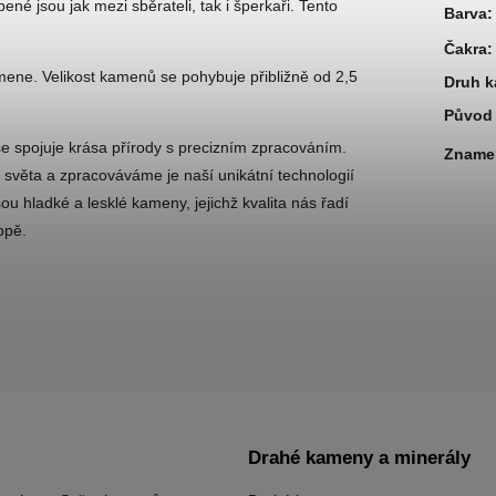
é jsou jak mezi sběrateli, tak i šperkaři. Tento
Barva
:
Čakra
:
ene. Velikost kamenů se pohybuje přibližně od 2,5
Druh 
Původ 
 spojuje krása přírody s precizním zpracováním.
Zname
 světa a zpracováváme je naší unikátní technologií
 hladké a lesklé kameny, jejichž kvalita nás řadí
opě.
Drahé kameny a minerály