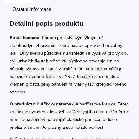
Ostatní informace
Detailní popis produktu
Popis kamene
: Kámen proslulý svým žlutým až
žlutohnědým zbarvením, které navíc doprovází hedvábný
lesk. Díky svému působivému vzhledu se využívá pro výrobu
exkluzivních figurek a šperků. Výskyt se omezuje jen na
několik světových lokalit, z nichž absolutně nejznámější je
naleziště v pohoří Doorn v JAR. Z hlediska složení jde o
křemen prostoupený paralelními vlákny tzv. krokydolitového
azbestu.
O produktu:
Kuličkový náramek je nadčasová klasika. Tento
kousek je vyroben z lesklých kuliček tygřího oka o průměru 8
mm. Je navlečený na dvojité elastické gumičce o délce
přibližně 19 cm. Je pružný a sedí každé velikosti.