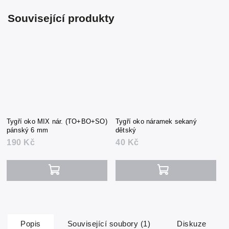
Související produkty
Tygří oko MIX nár. (TO+BO+SO)
Tygří oko náramek sekaný
pánský 6 mm
dětský
190 Kč
40 Kč
Popis
Související soubory (1)
Diskuze