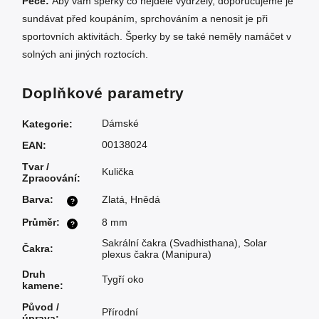
Péče:
Aby vám šperky co nejdéle vydržely, doporučujeme je
sundávat před koupáním, sprchováním a nenosit je při
sportovních aktivitách. Šperky by se také neměly namáčet v
solných ani jiných roztocích.
Doplňkové parametry
Dámské
Kategorie
:
00138024
EAN
:
Tvar /
Kulička
Zpracování
:
Barva
:
Zlatá
,
Hnědá
?
Průměr
:
8 mm
?
Sakrální čakra (Svadhisthana)
,
Solar
Čakra
:
plexus čakra (Manipura)
Druh
Tygří oko
kamene
:
Původ /
Přírodní
úprava
: