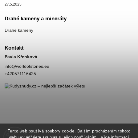
27.5.2025
Drahé kameny a minerály
Drahé kameny
Kontakt
Pavla Křenková
info
@
worldofstones.eu
+420571116425
Tento web používá soubory cookie. Dalším procházením tohoto
webu vyjadřujete souhlas s jejich používáním.. Více informací